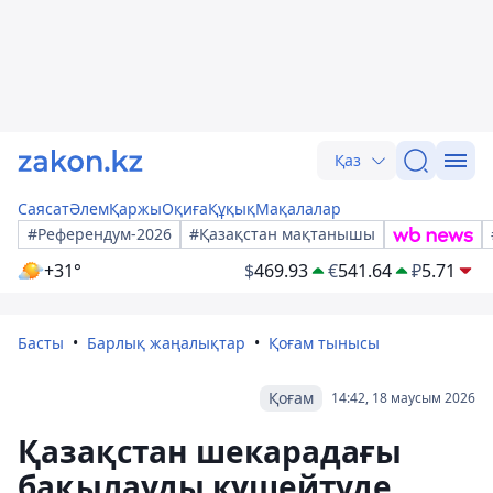
Қаз
Саясат
Әлем
Қаржы
Оқиға
Құқық
Мақалалар
#Референдум-2026
#Қазақстан мақтанышы
+31°
$
469.93
€
541.64
₽
5.71
Басты
Барлық жаңалықтар
Қоғам тынысы
Қоғам
14:42, 18 маусым 2026
Қазақстан шекарадағы
бақылауды күшейтуде