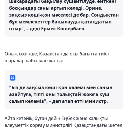
шекарадағы бақылау күшейтілуде, өйткені
босқындар саны артып келеді. Әрине,
заңсыз көші-қон мәселесі де бар. Сондықтан
бұл мемлекеттер бақылауды қатаңдатып
отыр", – деді Ермек Көшербаев.
Оның сөзінше, Қазақстан да осы бағытта тиісті
шаралар қабылдап жатыр.
"Біз де заңсыз көші-қон көлемі мен санын
азайтуға, тіпті оны толықтай жоюға күш
салып келеміз", – деп атап өтті министр.
Айта кетейік, бұған дейін Еңбек және халықты
әлеуметтік қорғау министрлігі Қазақстандағы шетел