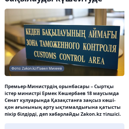
Фото: Zakon.kz/Павел Михеев
Премьер-Министрдің орынбасары – Сыртқы
істер министрі Ермек Көшербаев 18 маусымда
Сенат кулуарында Қазақстанға заңсыз көші-
қон ағынының арту ықтималдығына қатысты
пікір білдірді, деп хабарлайды Zakon.kz тілшісі.