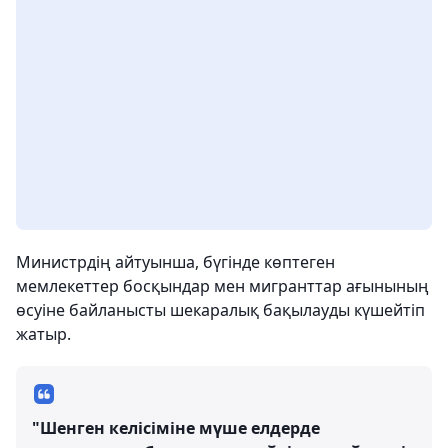
Министрдің айтуынша, бүгінде көптеген
мемлекеттер босқындар мен мигранттар ағынының
өсуіне байланысты шекаралық бақылауды күшейтіп
жатыр.
"Шенген келісіміне мүше елдерде