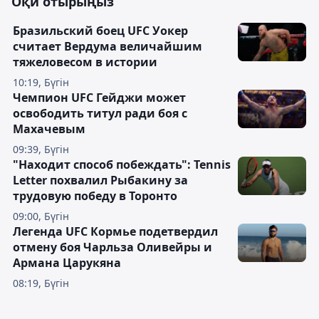
Оқи отырыңыз
Бразильский боец UFC Уокер
считает Вердума величайшим
тяжеловесом в истории
10:19, Бүгін
Чемпион UFC Гейджи может
освободить титул ради боя с
Махачевым
09:39, Бүгін
"Находит способ побеждать": Tennis
Letter похвалил Рыбакину за
трудовую победу в Торонто
09:00, Бүгін
Легенда UFC Кормье подетвердил
отмену боя Чарльза Оливейры и
Армана Царукяна
08:19, Бүгін