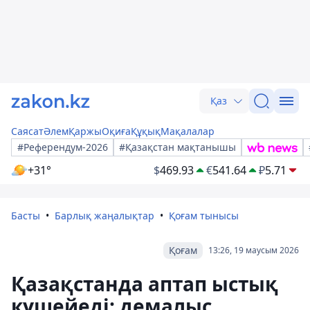
Қаз
Саясат
Әлем
Қаржы
Оқиға
Құқық
Мақалалар
#Референдум-2026
#Қазақстан мақтанышы
+31°
$
469.93
€
541.64
₽
5.71
Басты
Барлық жаңалықтар
Қоғам тынысы
Қоғам
13:26, 19 маусым 2026
Қазақстанда аптап ыстық
күшейеді: демалыс