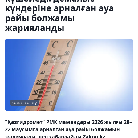
күндеріне арналған ауа
райы болжамы
жарияланды
Фото: pixabay
"Қазгидромет" РМК мамандары 2026 жылғы 20–
22 маусымға арналған ауа райы болжамын
жариялады, деп хабарлайды Zakon.kz.