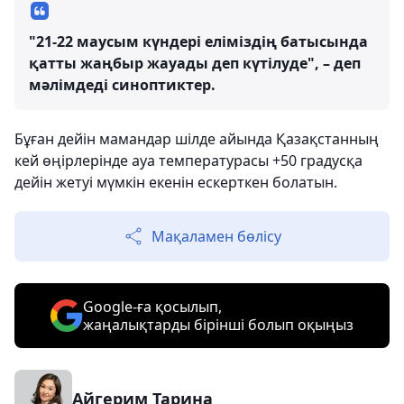
"21-22 маусым күндері еліміздің батысында
қатты жаңбыр жауады деп күтілуде", – деп
мәлімдеді синоптиктер.
Бұған дейін мамандар шілде айында Қазақстанның
кей өңірлерінде ауа температурасы +50 градусқа
дейін жетуі мүмкін екенін ескерткен болатын.
Мақаламен бөлісу
Google-ға қосылып,
жаңалықтарды бірінші болып оқыңыз
Айгерим Тарина