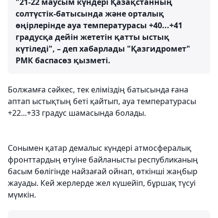
"21-22 маусым күндері Қазақстанның
солтүстік-батысында және орталық
өңірлерінде ауа температурасы +40...+41
градусқа дейін жететін қатты ыстық
күтіледі", – деп хабарлады "Қазгидромет"
РМК баспасөз қызметі.
Болжамға сәйкес, тек еліміздің батысында ғана
аптап ыстықтың беті қайтып, ауа температурасы
+22...+33 градус шамасында болады.
Сонымен қатар демалыс күндері атмосфералық
фронттардың өтуіне байланысты республиканың
басым бөлігінде найзағай ойнап, өткінші жаңбыр
жауады. Кей жерлерде жел күшейіп, бұршақ түсуі
мүмкін.