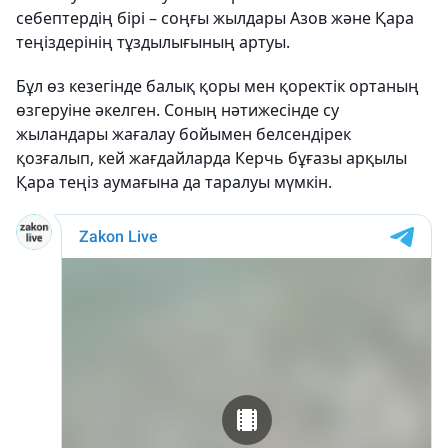
себептердің бірі – соңғы жылдары Азов және Қара
теңіздерінің тұздылығының артуы.
Бұл өз кезегінде балық қоры мен қоректік ортаның
өзгеруіне әкелген. Соның нәтижесінде су
жыландары жағалау бойымен белсендірек
қозғалып, кей жағдайларда Керчь бұғазы арқылы
Қара теңіз аумағына да таралуы мүмкін.