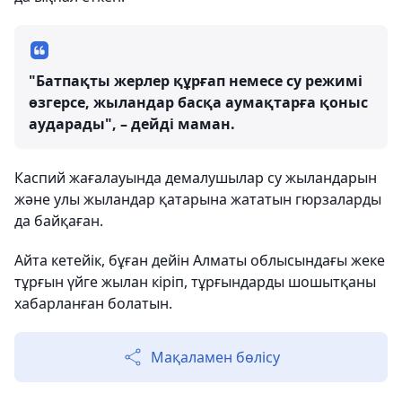
"Батпақты жерлер құрғап немесе су режимі
өзгерсе, жыландар басқа аумақтарға қоныс
аударады", – дейді маман.
Каспий жағалауында демалушылар су жыландарын
және улы жыландар қатарына жататын гюрзаларды
да байқаған.
Айта кетейік, бұған дейін Алматы облысындағы жеке
тұрғын үйге жылан кіріп, тұрғындарды шошытқаны
хабарланған болатын.
Мақаламен бөлісу