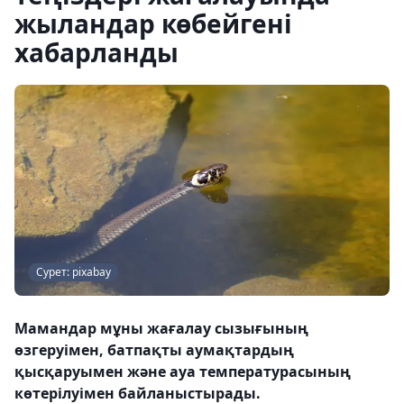
жыландар көбейгені
хабарланды
Сурет: pixabay
Мамандар мұны жағалау сызығының
өзгеруімен, батпақты аумақтардың
қысқаруымен және ауа температурасының
көтерілуімен байланыстырады.