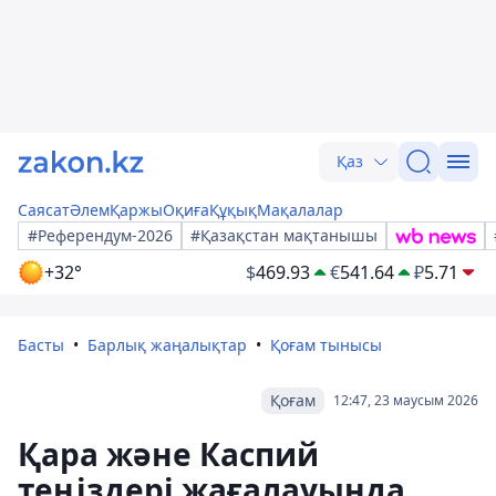
Қаз
Саясат
Әлем
Қаржы
Оқиға
Құқық
Мақалалар
#Референдум-2026
#Қазақстан мақтанышы
+32°
$
469.93
€
541.64
₽
5.71
Басты
Барлық жаңалықтар
Қоғам тынысы
Қоғам
12:47, 23 маусым 2026
Қара және Каспий
теңіздері жағалауында