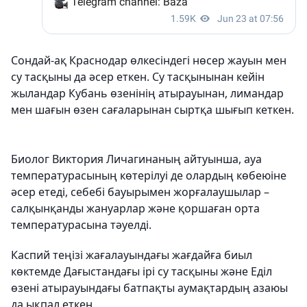
Сондай-ақ Краснодар өлкесіндегі нөсер жауын мен
су тасқыны да әсер еткен. Су тасқынынан кейін
жыландар Кубань өзенінің атырауынан, лимандар
мен шағын өзен сағаларынан сыртқа шығып кеткен.
Биолог Виктория Личагинаның айтуынша, ауа
температурасының көтерілуі де олардың көбеюіне
әсер етеді, себебі бауырымен жорғалаушылар –
салқынқанды жануарлар және қоршаған орта
температурасына тәуелді.
Каспий теңізі жағалауындағы жағдайға биыл
көктемде Дағыстандағы ірі су тасқыны және Еділ
өзені атырауындағы батпақты аумақтардың азаюы
да ықпал еткен.