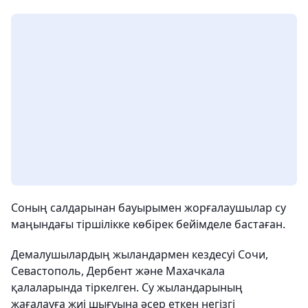
Соның салдарынан бауырымен жорғалаушылар су
маңындағы тіршілікке көбірек бейімделе бастаған.
Демалушылардың жыландармен кездесуі Сочи,
Севастополь, Дербент және Махачкала
қалаларында тіркелген. Су жыландарының
жағалауға жиі шығуына әсер еткен негізгі