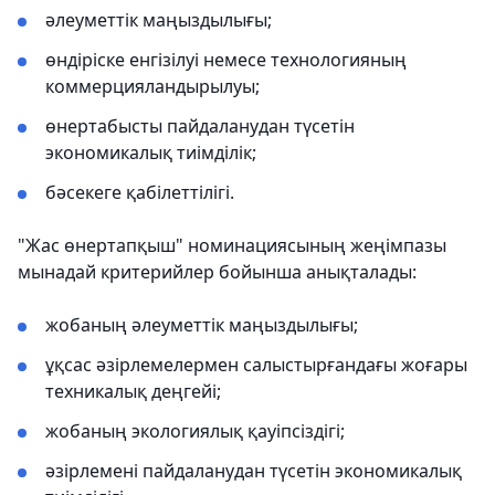
әлеуметтік маңыздылығы;
өндіріске енгізілуі немесе технологияның
коммерцияландырылуы;
өнертабысты пайдаланудан түсетін
экономикалық тиімділік;
бәсекеге қабілеттілігі.
"Жас өнертапқыш" номинациясының жеңімпазы
мынадай критерийлер бойынша анықталады:
жобаның әлеуметтік маңыздылығы;
ұқсас әзірлемелермен салыстырғандағы жоғары
техникалық деңгейі;
жобаның экологиялық қауіпсіздігі;
әзірлемені пайдаланудан түсетін экономикалық