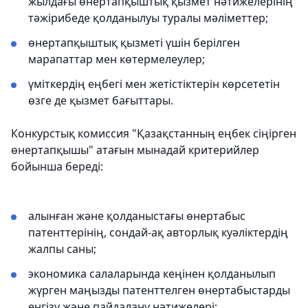
жылдағы өнертапқыштық қызмет нәтижелерінің
тәжірибеде қолданылуы туралы мәліметтер;
өнертапқыштық қызметі үшін берілген
марапаттар мен көтермелеулер;
үміткердің еңбегі мен жетістіктерін көрсететін
өзге де қызмет бағыттары.
Конкурстық комиссия "Қазақстанның еңбек сіңірген
өнертапқышы" атағын мынадай критерийлер
бойынша береді:
алынған және қолданыстағы өнертабыс
патенттерінің, сондай-ақ авторлық куәліктердің
жалпы саны;
экономика салаларында кеңінен қолданылып
жүрген маңызды патенттелген өнертабыстарды
енгізу және пайдалану нәтижелері;