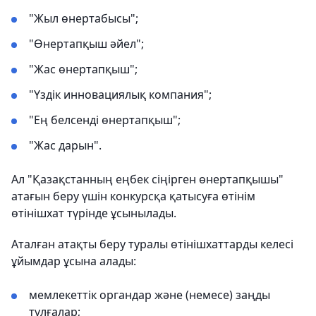
"Жыл өнертабысы";
"Өнертапқыш әйел";
"Жас өнертапқыш";
"Үздік инновациялық компания";
"Ең белсенді өнертапқыш";
"Жас дарын".
Ал "Қазақстанның еңбек сіңірген өнертапқышы"
атағын беру үшін конкурсқа қатысуға өтінім
өтінішхат түрінде ұсынылады.
Аталған атақты беру туралы өтінішхаттарды келесі
ұйымдар ұсына алады:
мемлекеттік органдар және (немесе) заңды
тұлғалар;