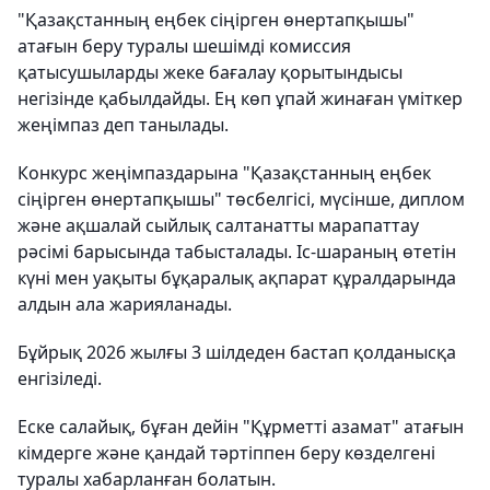
"Қазақстанның еңбек сіңірген өнертапқышы"
атағын беру туралы шешімді комиссия
қатысушыларды жеке бағалау қорытындысы
негізінде қабылдайды. Ең көп ұпай жинаған үміткер
жеңімпаз деп танылады.
Конкурс жеңімпаздарына "Қазақстанның еңбек
сіңірген өнертапқышы" төсбелгісі, мүсінше, диплом
және ақшалай сыйлық салтанатты марапаттау
рәсімі барысында табысталады. Іс-шараның өтетін
күні мен уақыты бұқаралық ақпарат құралдарында
алдын ала жарияланады.
Бұйрық 2026 жылғы 3 шілдеден бастап қолданысқа
енгізіледі.
Еске салайық, бұған дейін "Құрметті азамат" атағын
кімдерге және қандай тәртіппен беру көзделгені
туралы хабарланған болатын.