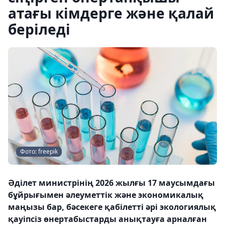
атағы кімдерге және қалай
беріледі
Фото: freepik
Әділет министрінің 2026 жылғы 17 маусымдағы
бұйрығымен әлеуметтік және экономикалық
маңызы бар, бәсекеге қабілетті әрі экологиялық
қауіпсіз өнертабыстарды анықтауға арналған