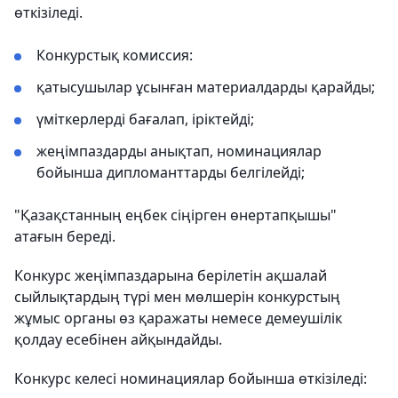
өткізіледі.
Конкурстық комиссия:
қатысушылар ұсынған материалдарды қарайды;
үміткерлерді бағалап, іріктейді;
жеңімпаздарды анықтап, номинациялар
бойынша дипломанттарды белгілейді;
"Қазақстанның еңбек сіңірген өнертапқышы"
атағын береді.
Конкурс жеңімпаздарына берілетін ақшалай
сыйлықтардың түрі мен мөлшерін конкурстың
жұмыс органы өз қаражаты немесе демеушілік
қолдау есебінен айқындайды.
Конкурс келесі номинациялар бойынша өткізіледі: