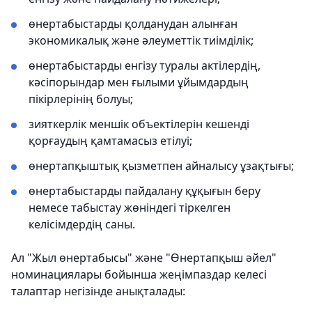
өнертабыстарды қолданудан алынған
экономикалық және әлеуметтік тиімділік;
өнертабыстарды енгізу туралы актілердің,
кәсіпорындар мен ғылыми ұйымдардың
пікірлерінің болуы;
зияткерлік меншік объектілерін кешенді
қорғаудың қамтамасыз етілуі;
өнертапқыштық қызметпен айналысу ұзақтығы;
өнертабыстарды пайдалану құқығын беру
немесе табыстау жөніндегі тіркелген
келісімдердің саны.
Ал "Жыл өнертабысы" және "Өнертапқыш әйел"
номинациялары бойынша жеңімпаздар келесі
талаптар негізінде анықталады: