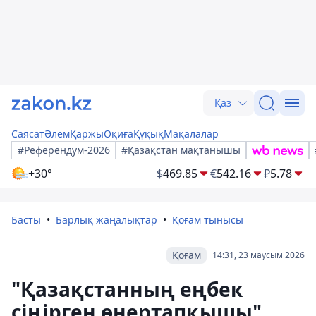
Қаз
Саясат
Әлем
Қаржы
Оқиға
Құқық
Мақалалар
#Референдум-2026
#Қазақстан мақтанышы
+30°
$
469.85
€
542.16
₽
5.78
Басты
Барлық жаңалықтар
Қоғам тынысы
Қоғам
14:31, 23 маусым 2026
"Қазақстанның еңбек
сіңірген өнертапқышы"