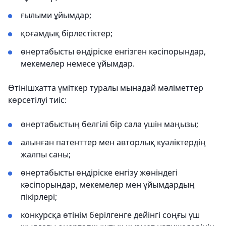
ғылыми ұйымдар;
қоғамдық бірлестіктер;
өнертабысты өндіріске енгізген кәсіпорындар,
мекемелер немесе ұйымдар.
Өтінішхатта үміткер туралы мынадай мәліметтер
көрсетілуі тиіс:
өнертабыстың белгілі бір сала үшін маңызы;
алынған патенттер мен авторлық куәліктердің
жалпы саны;
өнертабысты өндіріске енгізу жөніндегі
кәсіпорындар, мекемелер мен ұйымдардың
пікірлері;
конкурсқа өтінім берілгенге дейінгі соңғы үш