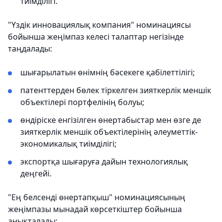
тиімділігі.
"Үздік инновациялық компания" номинациясы
бойынша жеңімпаз келесі талаптар негізінде
таңдалады:
шығарылатын өнімнің бәсекеге қабілеттілігі;
патенттерден бөлек тіркелген зияткерлік меншік
объектілері портфелінің болуы;
өндіріске енгізілген өнертабыстар мен өзге де
зияткерлік меншік объектілерінің әлеуметтік-
экономикалық тиімділігі;
экспортқа шығаруға дайын технологиялық
деңгейі.
"Ең белсенді өнертапқыш" номинациясының
жеңімпазы мынадай көрсеткіштер бойынша
анықталады: