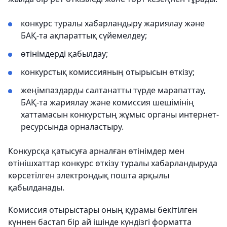
конкурс туралы хабарландыру жариялау және
БАҚ-та ақпараттық сүйемелдеу;
өтінімдерді қабылдау;
конкурстық комиссияның отырысын өткізу;
жеңімпаздарды салтанатты түрде марапаттау,
БАҚ-та жариялау және комиссия шешімінің
хаттамасын конкурстың жұмыс органы интернет-
ресурсында орналастыру.
Конкурсқа қатысуға арналған өтінімдер мен
өтінішхаттар конкурс өткізу туралы хабарландыруда
көрсетілген электрондық пошта арқылы
қабылданады.
Комиссия отырыстары оның құрамы бекітілген
күннен бастап бір ай ішінде күндізгі форматта