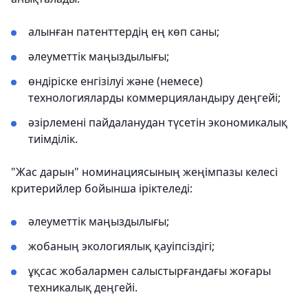
алынған патенттердің ең көп саны;
әлеуметтік маңыздылығы;
өндіріске енгізілуі және (немесе)
технологияларды коммерцияландыру деңгейі;
әзірлемені пайдаланудан түсетін экономикалық
тиімділік.
"Жас дарын" номинациясының жеңімпазы келесі
критерийлер бойынша іріктеледі:
әлеуметтік маңыздылығы;
жобаның экологиялық қауіпсіздігі;
ұқсас жобалармен салыстырғандағы жоғары
техникалық деңгейі.