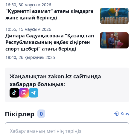
16:50, 30 маусым 2026
"Құрметті азамат" атағы кімдерге
және қалай беріледі
10:55, 15 маусым 2026
Динара Сәдуақасоваға "Қазақстан
Республикасының еңбек сіңірген
спорт шебері" атағы берілді
18:40, 26 қыркүйек 2025
Жаңалықтан zakon.kz сайтында
хабардар болыңыз:
Пікірлер
0
Кіру