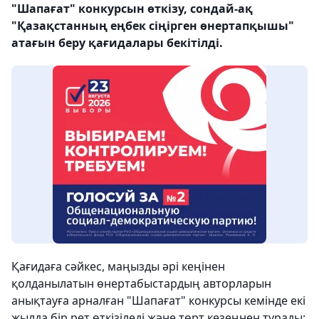
"Шапағат" конкурсын өткізу, сондай-ақ
"Қазақстанның еңбек сіңірген өнертапқышы"
атағын беру қағидалары бекітілді.
Қағидаға сәйкес, маңызды әрі кеңінен
қолданылатын өнертабыстардың авторларын
анықтауға арналған "Шапағат" конкурсы кемінде екі
жылда бір рет өткізіледі және төрт кезеңнен тұрады: