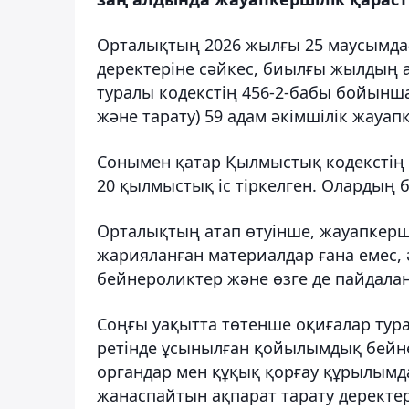
Орталықтың 2026 жылғы 25 маусымдағы
деректеріне сәйкес, биылғы жылдың 
туралы кодекстің 456-2-бабы бойынша
және тарату) 59 адам әкімшілік жауап
Сонымен қатар Қылмыстық кодекстің 
20 қылмыстық іс тіркелген. Олардың 
Орталықтың атап өтуінше, жауапкерш
жарияланған материалдар ғана емес, ә
бейнероликтер және өзге де пайдала
Соңғы уақытта төтенше оқиғалар тур
ретінде ұсынылған қойылымдық бейне
органдар мен құқық қорғау құрылым
жанаспайтын ақпарат тарату деректе