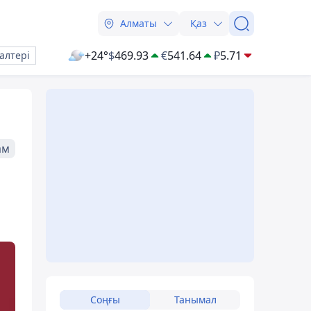
Алматы
Қаз
+24°
$
469.93
€
541.64
₽
5.71
алтері
ам
Соңғы
Танымал