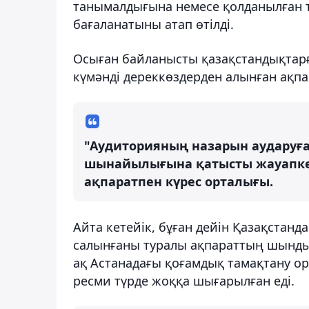
танымалдығына немесе қолданылған т
бағаланатыны атап өтілді.
Осыған байланысты қазақстандықтарға
күмәнді дереккөздерден алынған ақп
"Аудиторияның назарын аударуғ
шынайылығына қатысты жауапкерш
ақпаратпен күрес орталығы.
Айта кетейік, бұған дейін Қазақстан
салынғаны туралы ақпараттың шынды
ақ Астанадағы қоғамдық тамақтану ор
ресми түрде жоққа шығарылған еді.