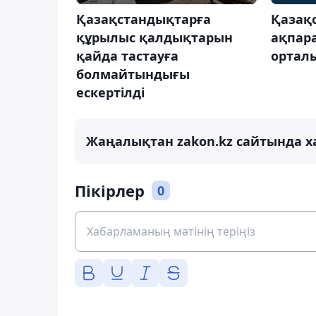
Қазақстандықтарға
Қазақ
құрылыс қалдықтарын
ақпара
қайда тастауға
ортал
болмайтындығы
ескертілді
Жаңалықтан zakon.kz сайтында х
Пікірлер
0