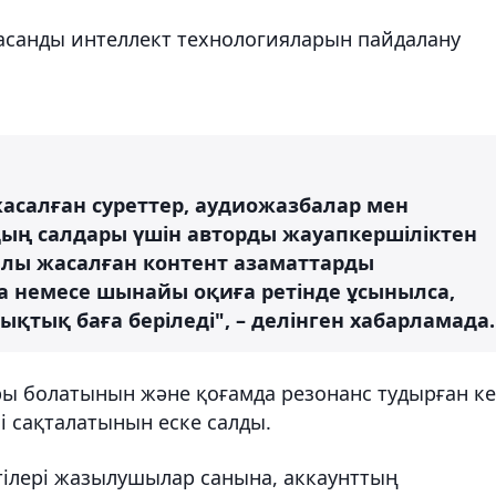
асанды интеллект технологияларын пайдалану
асалған суреттер, аудиожазбалар мен
ың салдары үшін авторды жауапкершіліктен
ылы жасалған контент азаматтарды
 немесе шынайы оқиға ретінде ұсынылса,
тық баға беріледі", – делінген хабарламада.
ы болатынын және қоғамда резонанс тудырған ке
і сақталатынын еске салды.
тілері жазылушылар санына, аккаунттың