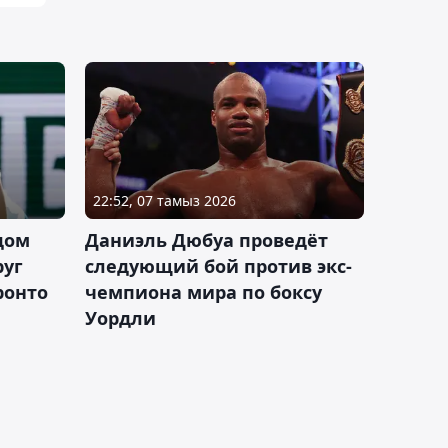
22:52, 07 тамыз 2026
дом
Даниэль Дюбуа проведёт
руг
следующий бой против экс-
ронто
чемпиона мира по боксу
Уордли