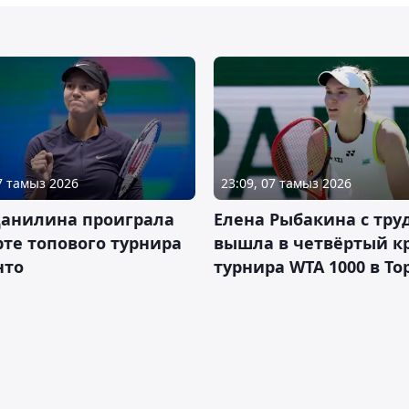
07 тамыз 2026
23:09, 07 тамыз 2026
Данилина проиграла
Елена Рыбакина с тру
рте топового турнира
вышла в четвёртый к
нто
турнира WTA 1000 в То