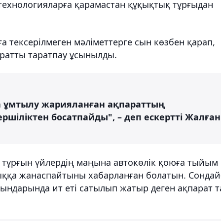
ехнологияларға қарамастан құқықтық тұрғыдан
 тексерілмеген мәліметтерге сын көзбен қарап,
аратты таратпау ұсынылды.
а ұмтылу жарияланған ақпараттың
іліктен босатпайды", – деп ескертті Жалған
да тұрғын үйлердің маңына автокөлік қоюға тыйым
ққа жанаспайтыны хабарланған болатын. Сондай
ындарында ит еті сатылып жатыр деген ақпарат т