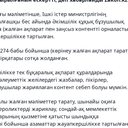
 мәліметінше, Ішкі істер министрлігінің
алғашқы бес айында Әкімшілік құқық бұзушылық
 (жалған ақпарат пен заңсыз контентті орналаст
кершілікке тартылған.
274-бабы бойынша (көрінеу жалған ақпарат тарат
бірқатары сотқа жолданған.
ілікке тек бұқаралық ақпарат құралдарында
леуметтік желілердегі жазбалар, пікірлер,
нушылар жариялаған контент себеп болуы мүмкін.
алы жалған мәліметтер тарату, шынайы оқиға
роликтерді жариялау, сондай-ақ мемлекеттік
дарының қызметіне қатысты шындыққа
рі бойынша азаматтар жауапкершілікке тартылған