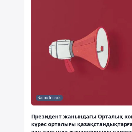
Фото: freepik
Президент жанындағы Орталық ко
күрес орталығы қазақстандықтарға
заң алдында жауапкершілік қараст