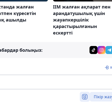
станда жалған
ІІМ жалған ақпарат пен
тпен күресетін
арандатушылық үшін
ық ашылды
жауапкершілік
қарастырылғанын
ескертті
абардар болыңыз:
Пікір жаз