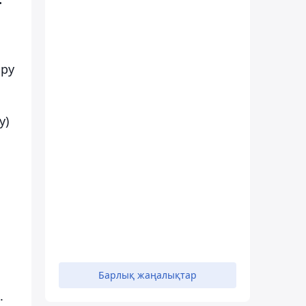
ыру
у)
Барлық жаңалықтар
.