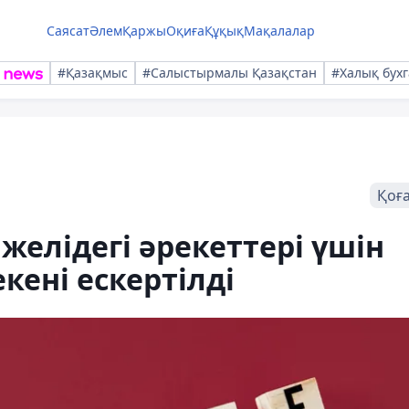
Саясат
Әлем
Қаржы
Оқиға
Құқық
Мақалалар
#Қазақмыс
#Салыстырмалы Қазақстан
#Халық бухг
Қоғ
желідегі әрекеттері үшін
кені ескертілді