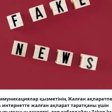
ммуникациялар қызметінің Жалған ақпаратп
 интернетте жалған ақпарат таратқаны үшін
ырылғанын ескертті, деп хабарлайды Zakon.kz