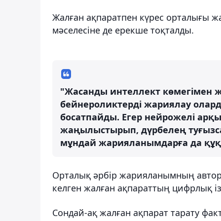
Жалған ақпаратпен күрес орталығы ж
мәселесіне де ерекше тоқталды.
"Жасанды интеллект көмегімен ж
бейнероликтерді жариялау олард
босатпайды. Егер нейрожелі арқ
жаңылыстырып, дүрбелең туғызса
мұндай жарияланымдарға да құқық
Орталық әрбір жарияланымның автор
келген жалған ақпараттың цифрлық із
Сондай-ақ жалған ақпарат тарату фак