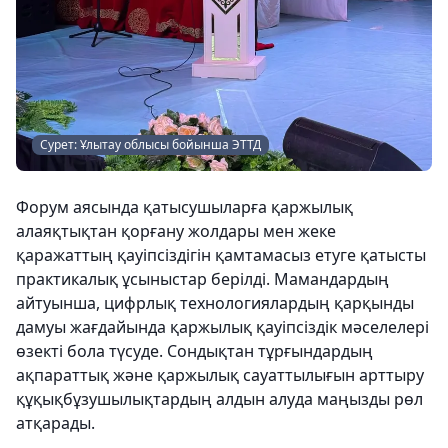
Сурет: Ұлытау облысы бойынша ЭТТД
Форум аясында қатысушыларға қаржылық
алаяқтықтан қорғану жолдары мен жеке
қаражаттың қауіпсіздігін қамтамасыз етуге қатысты
практикалық ұсыныстар берілді. Мамандардың
айтуынша, цифрлық технологиялардың қарқынды
дамуы жағдайында қаржылық қауіпсіздік мәселелері
өзекті бола түсуде. Сондықтан тұрғындардың
ақпараттық және қаржылық сауаттылығын арттыру
құқықбұзушылықтардың алдын алуда маңызды рөл
атқарады.