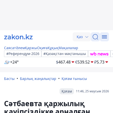
Қаз
Саясат
Әлем
Қаржы
Оқиға
Құқық
Мақалалар
#Референдум-2026
#Қазақстан мақтанышы
+24°
$
467.48
€
539.52
₽
5.73
Басты
Барлық жаңалықтар
Қоғам тынысы
Қоғам
11:46, 25 маусым 2026
Сәтбаевта қаржылық
қауіпсіздікке арналған