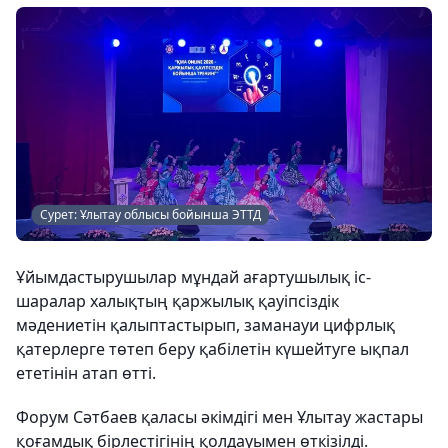
Сурет: Ұлытау облысы бойынша ЭТТД
Ұйымдастырушылар мұндай ағартушылық іс-
шаралар халықтың қаржылық қауіпсіздік
мәдениетін қалыптастырып, заманауи цифрлық
қатерлерге төтеп беру қабілетін күшейтуге ықпал
ететінін атап өтті.
Форум Сәтбаев қаласы әкімдігі мен Ұлытау жастары
қоғамдық бірлестігінің қолдауымен өткізілді.