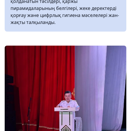
қолданатын тәсілдері, қаржы
пирамидаларының белгілері, жеке деректерді
қорғау және цифрлық гигиена мәселелері жан-
жақты талқыланды.