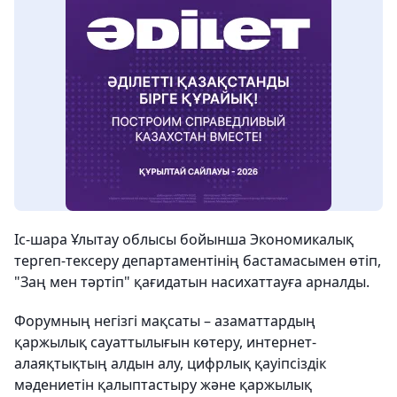
Іс-шара Ұлытау облысы бойынша Экономикалық
тергеп-тексеру департаментінің бастамасымен өтіп,
"Заң мен тәртіп" қағидатын насихаттауға арналды.
Форумның негізгі мақсаты – азаматтардың
қаржылық сауаттылығын көтеру, интернет-
алаяқтықтың алдын алу, цифрлық қауіпсіздік
мәдениетін қалыптастыру және қаржылық