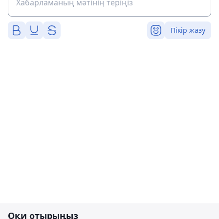
Пікір жазу
Оқи отырыңыз