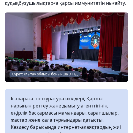
құқықбұзушылықтарға қарсы иммунитетін нығайту.
Сурет: Ұлытау облысы бойынша ЭТТД
Іс-шараға прокуратура өкілдері, Қаржы
нарығын реттеу және дамыту агенттігінің
өңірлік басқармасы мамандары, сарапшылар,
жастар және қала тұрғындары қатысты.
Кездесу барысында интернет-алаяқтардың жиі