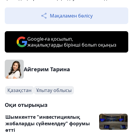
Мақаламен бөлісу
Google-ға қосылып,
жаңалықтарды бірінші болып оқыңыз
Айгерим Тарина
Қазақстан
Ұлытау облысы
Оқи отырыңыз
Шымкентте "инвестициялық
жобаларды сүйемелдеу" форумы
өтті