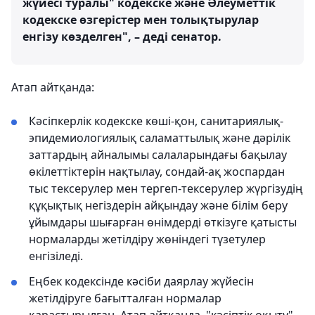
жүйесі туралы" кодекске және Әлеуметтік
кодекске өзгерістер мен толықтырулар
енгізу көзделген", – деді сенатор.
Атап айтқанда:
Кәсіпкерлік кодекске көші-қон, санитариялық-
эпидемиологиялық саламаттылық және дәрілік
заттардың айналымы салаларындағы бақылау
өкілеттіктерін нақтылау, сондай-ақ жоспардан
тыс тексерулер мен тергеп-тексерулер жүргізудің
құқықтық негіздерін айқындау және білім беру
ұйымдары шығарған өнімдерді өткізуге қатысты
нормаларды жетілдіру жөніндегі түзетулер
енгізіледі.
Еңбек кодексінде кәсіби даярлау жүйесін
жетілдіруге бағытталған нормалар