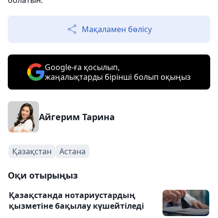
болатын.
Мақаламен бөлісу
Google-ға қосылып,
жаңалықтарды бірінші болып оқыңыз
Айгерим Тарина
Қазақстан
Астана
Оқи отырыңыз
Қазақстанда нотариустардың
қызметіне бақылау күшейтіледі