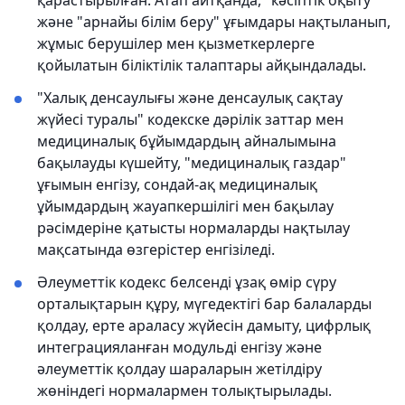
қарастырылған. Атап айтқанда, "кәсіптік оқыту"
және "арнайы білім беру" ұғымдары нақтыланып,
жұмыс берушілер мен қызметкерлерге
қойылатын біліктілік талаптары айқындалады.
"Халық денсаулығы және денсаулық сақтау
жүйесі туралы" кодекске дәрілік заттар мен
медициналық бұйымдардың айналымына
бақылауды күшейту, "медициналық газдар"
ұғымын енгізу, сондай-ақ медициналық
ұйымдардың жауапкершілігі мен бақылау
рәсімдеріне қатысты нормаларды нақтылау
мақсатында өзгерістер енгізіледі.
Әлеуметтік кодекс белсенді ұзақ өмір сүру
орталықтарын құру, мүгедектігі бар балаларды
қолдау, ерте араласу жүйесін дамыту, цифрлық
интеграцияланған модульді енгізу және
әлеуметтік қолдау шараларын жетілдіру
жөніндегі нормалармен толықтырылады.