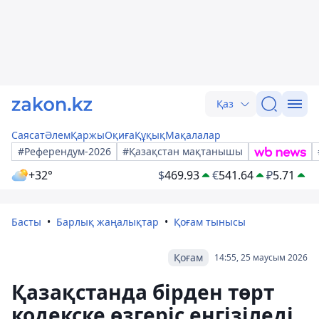
Қаз
Саясат
Әлем
Қаржы
Оқиға
Құқық
Мақалалар
#Референдум-2026
#Қазақстан мақтанышы
+32°
$
469.93
€
541.64
₽
5.71
Басты
Барлық жаңалықтар
Қоғам тынысы
Қоғам
14:55, 25 маусым 2026
Қазақстанда бірден төрт
кодекске өзгеріс енгізіледі