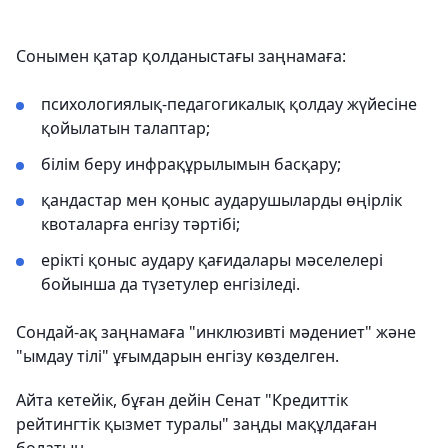
Сонымен қатар қолданыстағы заңнамаға:
психологиялық-педагогикалық қолдау жүйесіне
қойылатын талаптар;
білім беру инфрақұрылымын басқару;
қандастар мен қоныс аударушыларды өңірлік
квоталарға енгізу тәртібі;
ерікті қоныс аудару қағидалары мәселелері
бойынша да түзетулер енгізіледі.
Сондай-ақ заңнамаға "инклюзивті мәдениет" және
"ымдау тілі" ұғымдарын енгізу көзделген.
Айта кетейік, бұған дейін Сенат "Кредиттік
рейтингтік қызмет туралы" заңды мақұлдаған