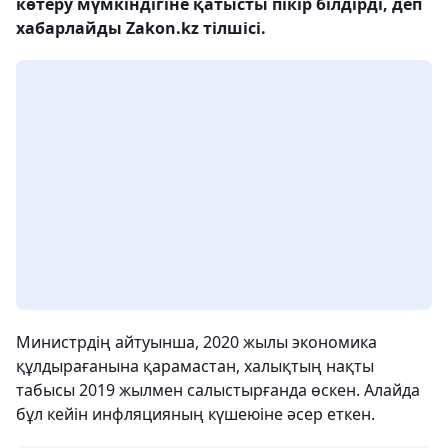
көтеру мүмкіндігіне қатысты пікір білдірді, деп
хабарлайды Zakon.kz тілшісі.
Министрдің айтуынша, 2020 жылы экономика
құлдырағанына қарамастан, халықтың нақты
табысы 2019 жылмен салыстырғанда өскен. Алайда
бұл кейін инфляцияның күшеюіне әсер еткен.