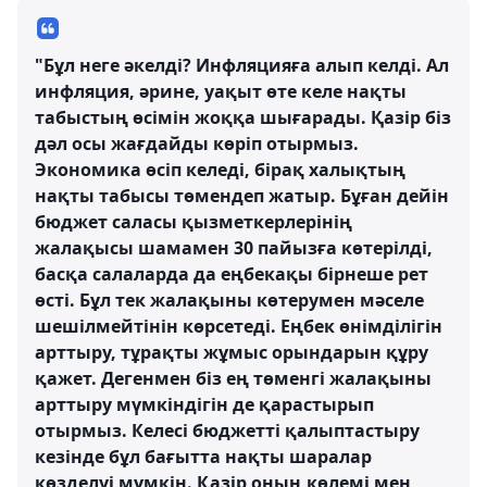
"Бұл неге әкелді? Инфляцияға алып келді. Ал
инфляция, әрине, уақыт өте келе нақты
табыстың өсімін жоққа шығарады. Қазір біз
дәл осы жағдайды көріп отырмыз.
Экономика өсіп келеді, бірақ халықтың
нақты табысы төмендеп жатыр. Бұған дейін
бюджет саласы қызметкерлерінің
жалақысы шамамен 30 пайызға көтерілді,
басқа салаларда да еңбекақы бірнеше рет
өсті. Бұл тек жалақыны көтерумен мәселе
шешілмейтінін көрсетеді. Еңбек өнімділігін
арттыру, тұрақты жұмыс орындарын құру
қажет. Дегенмен біз ең төменгі жалақыны
арттыру мүмкіндігін де қарастырып
отырмыз. Келесі бюджетті қалыптастыру
кезінде бұл бағытта нақты шаралар
көзделуі мүмкін. Қазір оның көлемі мен