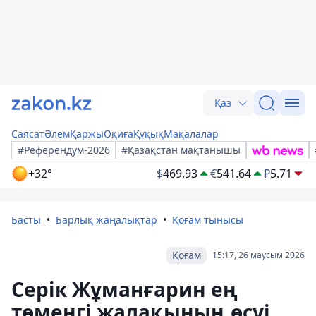
Қаз
Саясат
Әлем
Қаржы
Оқиға
Құқық
Мақалалар
#Референдум-2026
#Қазақстан мақтанышы
+32°
$
469.93
€
541.64
₽
5.71
Басты
Барлық жаңалықтар
Қоғам тынысы
Қоғам
15:17, 26 маусым 2026
Серік Жұманғарин ең
төменгі жалақының өсуі