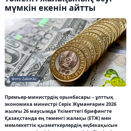
мүмкін екенін айтты
Фото: Zakon.kz
Премьер-министрдің орынбасары – ұлттық
экономика министрі Серік Жұманғарин 2026
жылғы 26 маусымда Үкіметтегі брифингте
Қазақстанда ең төменгі жалақы (ЕТЖ) мен
мемлекеттік қызметкерлердің еңбекақысын