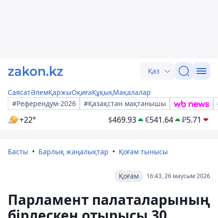
Қаз
Саясат
Әлем
Қаржы
Оқиға
Құқық
Мақалалар
#Референдум-2026
#Қазақстан мақтанышы
+22°
$
469.93
€
541.64
₽
5.71
Басты
Барлық жаңалықтар
Қоғам тынысы
Қоғам
16:43, 26 маусым 2026
Парламент палаталарының
бірлескен отырысы 30