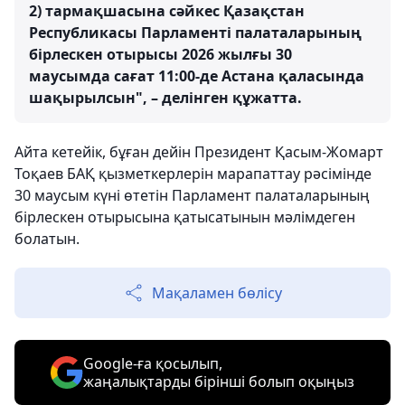
2) тармақшасына сәйкес Қазақстан
Республикасы Парламенті палаталарының
бірлескен отырысы 2026 жылғы 30
маусымда сағат 11:00-де Астана қаласында
шақырылсын", – делінген құжатта.
Айта кетейік, бұған дейін Президент Қасым-Жомарт
Тоқаев БАҚ қызметкерлерін марапаттау рәсімінде
30 маусым күні өтетін Парламент палаталарының
бірлескен отырысына қатысатынын мәлімдеген
болатын.
Мақаламен бөлісу
Google-ға қосылып,
жаңалықтарды бірінші болып оқыңыз