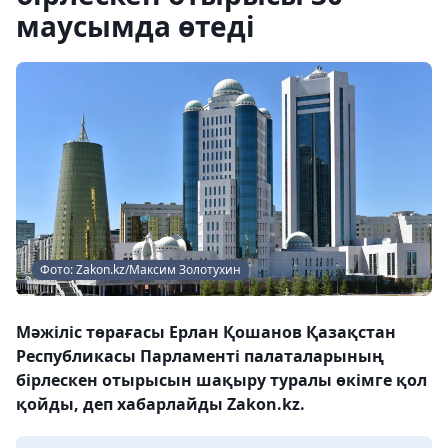
маусымда өтеді
Фото: Zakon.kz/Максим Золотухин
Мәжіліс төрағасы Ерлан Қошанов Қазақстан
Республикасы Парламенті палаталарының
бірлескен отырысын шақыру туралы өкімге қол
қойды, деп хабарлайды Zakon.kz.