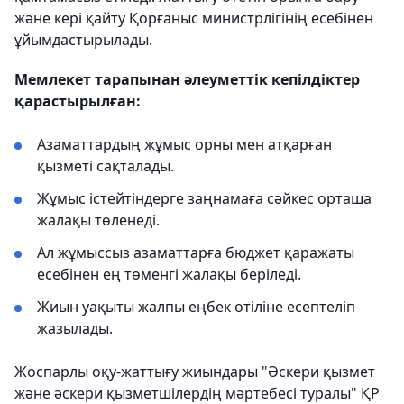
және кері қайту Қорғаныс министрлігінің есебінен
ұйымдастырылады.
Мемлекет тарапынан әлеуметтік кепілдіктер
қарастырылған:
Азаматтардың жұмыс орны мен атқарған
қызметі сақталады.
Жұмыс істейтіндерге заңнамаға сәйкес орташа
жалақы төленеді.
Ал жұмыссыз азаматтарға бюджет қаражаты
есебінен ең төменгі жалақы беріледі.
Жиын уақыты жалпы еңбек өтіліне есептеліп
жазылады.
Жоспарлы оқу-жаттығу жиындары "Әскери қызмет
және әскери қызметшілердің мәртебесі туралы" ҚР