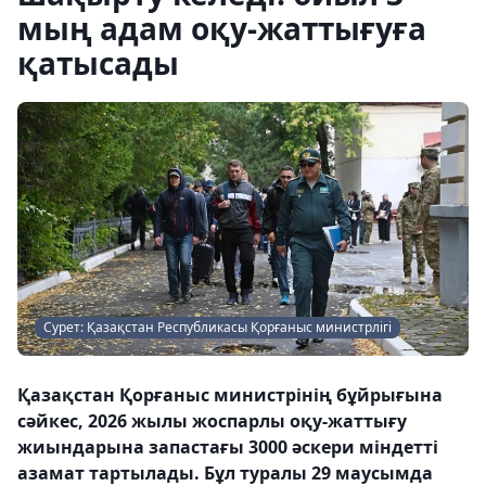
мың адам оқу-жаттығуға
қатысады
Сурет: Қазақстан Республикасы Қорғаныс министрлігі
Қазақстан Қорғаныс министрінің бұйрығына
сәйкес, 2026 жылы жоспарлы оқу-жаттығу
жиындарына запастағы 3000 әскери міндетті
азамат тартылады. Бұл туралы 29 маусымда