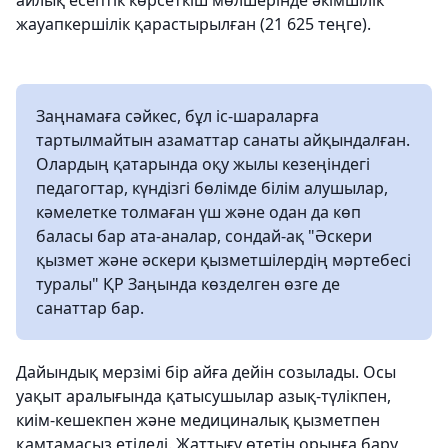
айлық есептік көрсеткіш мөлшерінде әкімшілік
жауапкершілік қарастырылған (21 625 теңге).
Заңнамаға сәйкес, бұл іс-шараларға
тартылмайтын азаматтар санаты айқындалған.
Олардың қатарында оқу жылы кезеңіндегі
педагогтар, күндізгі бөлімде білім алушылар,
кәмелетке толмаған үш және одан да көп
баласы бар ата-аналар, сондай-ақ "Әскери
қызмет және әскери қызметшілердің мәртебесі
туралы" ҚР Заңында көзделген өзге де
санаттар бар.
Дайындық мерзімі бір айға дейін созылады. Осы
уақыт аралығында қатысушылар азық-түлікпен,
киім-кешекпен және медициналық қызметпен
қамтамасыз етіледі. Жаттығу өтетін орынға бару