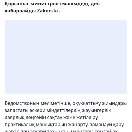
Қорғаныс министрлігі мәлімдеді, деп
хабарлайды Zakon.kz.
Ведомствоның мәліметінше, оқу-жаттығу жиындары
запастағы әскери міндеттілердің жауынгерлік
даярлық деңгейін сақтау және жетілдіру,
практикалық машықтарын жаңарту, заманауи қару-
жарақ пен әскери техниканы меңгеру, сондай-ақ