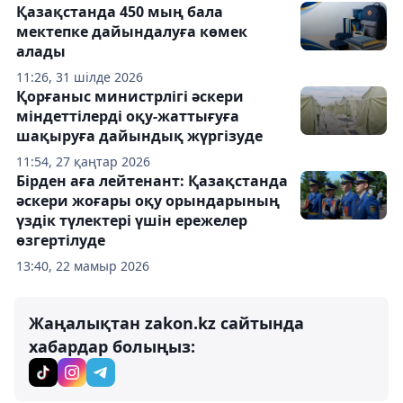
Қазақстанда 450 мың бала
мектепке дайындалуға көмек
алады
11:26, 31 шілде 2026
Қорғаныс министрлігі әскери
міндеттілерді оқу-жаттығуға
шақыруға дайындық жүргізуде
11:54, 27 қаңтар 2026
Бірден аға лейтенант: Қазақстанда
әскери жоғары оқу орындарының
үздік түлектері үшін ережелер
өзгертілуде
13:40, 22 мамыр 2026
Жаңалықтан zakon.kz сайтында
хабардар болыңыз: