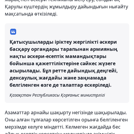
Қарулы күштердің жұмылдыру дайындығын нығайту
мақсатында өткізіледі.
Қатысушыларды іріктеу жергілікті әскери
басқару органдары тарапынан армияның
нақты әскери-есептік мамандықтары
бойынша қажеттіліктеріне сәйкес жүзеге
асырылады. Бұл ретте дайындық деңгейі,
денсаулық жағдайы және заңнамада
белгіленген өзге де талаптар ескеріледі.
Қазақстан Республикасы Қорғаныс министрлігі
Азаматтар арнайы шақырту негізінде шақырылады.
Оны алған тұлғалар көрсетілген орынға белгіленген
мерзімде келуге міндетті. Келмеген жағдайда бес