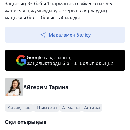
Заңының 33-бабы 1-тармағына сәйкес өткізіледі
және елдің жұмылдыру резервін даярлаудың
маңызды бөлігі болып табылады.
Мақаламен бөлісу
Google-ға қосылып,
жаңалықтарды бірінші болып оқыңыз
Айгерим Тарина
Қазақстан
Шымкент
Алматы
Астана
Оқи отырыңыз