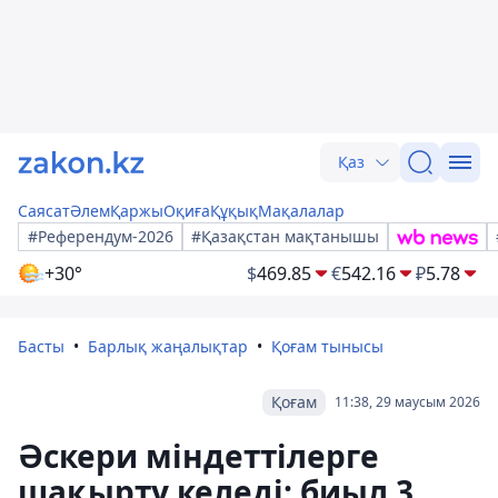
Қаз
Саясат
Әлем
Қаржы
Оқиға
Құқық
Мақалалар
#Референдум-2026
#Қазақстан мақтанышы
+30°
$
469.85
€
542.16
₽
5.78
Басты
Барлық жаңалықтар
Қоғам тынысы
Қоғам
11:38, 29 маусым 2026
Әскери міндеттілерге
шақырту келеді: биыл 3