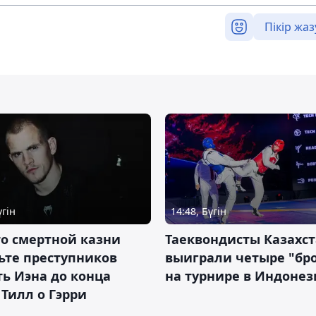
Пікір жаз
үгін
14:48, Бүгін
о смертной казни
Таеквондисты Казахс
ьте преступников
выиграли четыре "бр
ь Иэна до конца
на турнире в Индоне
 Тилл о Гэрри