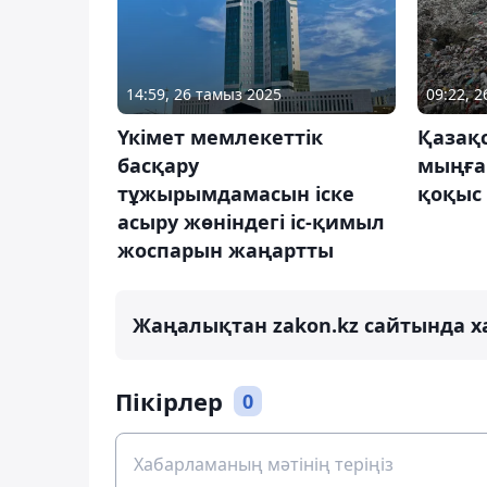
14:59, 26 тамыз 2025
09:22, 
Үкімет мемлекеттік
Қазақ
басқару
мыңға
тұжырымдамасын іске
қоқыс
асыру жөніндегі іс-қимыл
жоспарын жаңартты
Жаңалықтан zakon.kz сайтында х
Пікірлер
0