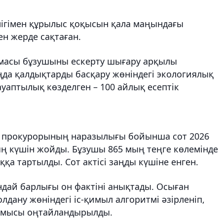
ігімен құрылыс қоқысын қала маңындағы
ен жерде сақтаған.
масы бұзушыны ескерту шығару арқылы
ңда қалдықтарды басқару жөніндегі экологиялық
ауаптылық көзделген – 100 айлық есептік
 прокурорының наразылығы бойынша сот 2026
 күшін жойды. Бұзушы 865 мың теңге көлемінде
қа тартылды. Сот актісі заңды күшіне енген.
ндай барлығы он фактіні анықтады. Осыған
дану жөніндегі іс-қимыл алгоритмі әзірленіп,
жұмысы оңтайландырылды.