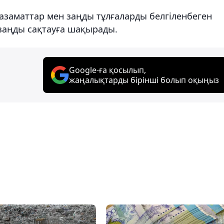
заматтар мен заңды тұлғаларды белгіленбеген
заңды сақтауға шақырады.
Google-ға қосылып,
жаңалықтарды бірінші болып оқыңыз