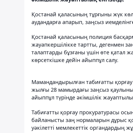
Қостанай қаласының тұрғыны жүк көл
аудандарға апарып, заңсыз иемделінг
Қостанай қаласының полиция басқар
жауапкершілікке тартты, дегенмен за
талаптарды бұзғаны үшін өте қатал ж
көрсеткішке дейін айыппұл салу.
Мамандандырылған табиғатты қорғау
жылғы 28 мамырдағы заңсыз қаулының
айыппұл түрінде әкімшілік жауаптылық
Табиғатты қорғау прокуратурасы осы
байланысты заң нормаларын дұрыс қол
уәкілетті мемлекеттік органдардың 