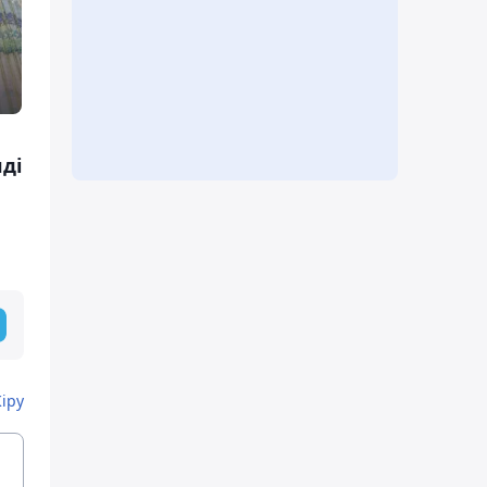
лді
Кіру