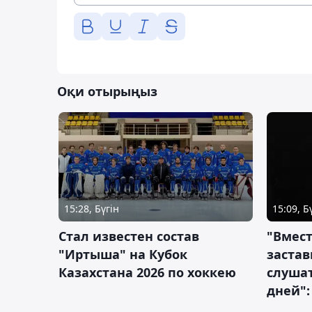
Оқи отырыңыз
15:28, Бүгін
15:09, Б
Стал известен состав
"Вмест
"Иртыша" на Кубок
застав
Казахстана 2026 по хоккею
слушат
дней":