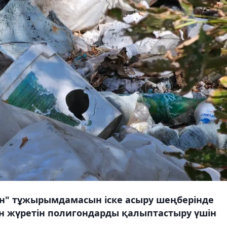
ан" тұжырымдамасын іске асыру шеңберінде
нен жүретін полигондарды қалыптастыру үшін