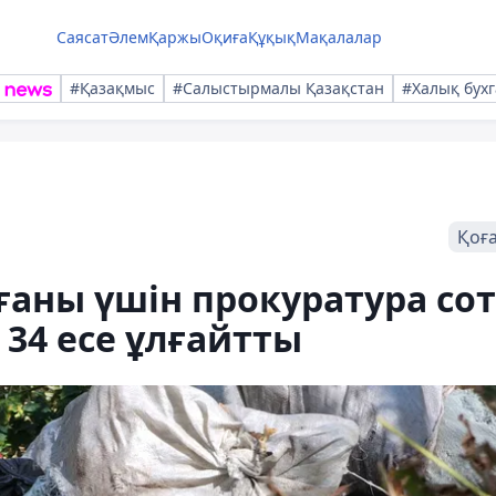
Саясат
Әлем
Қаржы
Оқиға
Құқық
Мақалалар
#Қазақмыс
#Салыстырмалы Қазақстан
#Халық бухг
Қоғ
ғаны үшін прокуратура сот
34 есе ұлғайтты