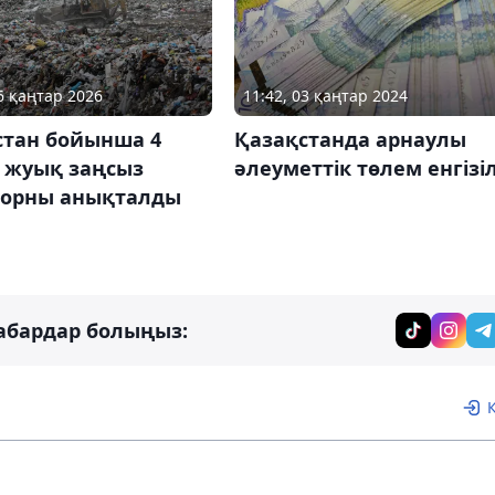
26 қаңтар 2026
11:42, 03 қаңтар 2024
стан бойынша 4
Қазақстанда арнаулы
 жуық заңсыз
әлеуметтік төлем енгізі
 орны анықталды
абардар болыңыз: