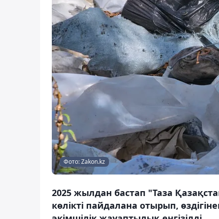
Фото: Zakon.kz
2025 жылдан бастап "Таза Қазақст
көлікті пайдалана отырып, өздігі
әкімшілік жауаптылық енгізілді.