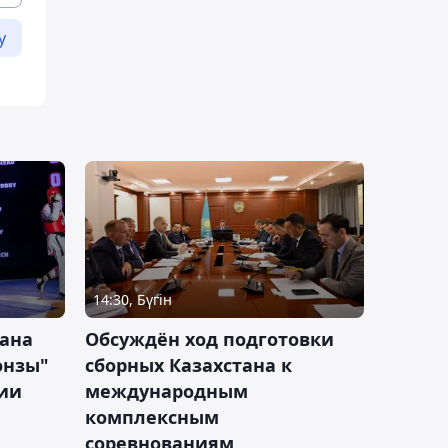
у
14:30, Бүгін
тана
Обсуждён ход подготовки
онзы"
сборных Казахстана к
зии
международным
комплексным
соревнованиям