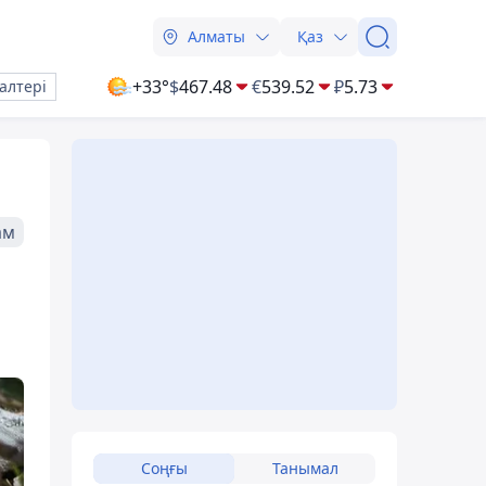
Алматы
Қаз
+33°
$
467.48
€
539.52
₽
5.73
алтері
ам
Соңғы
Танымал