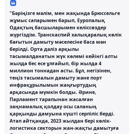
"Бәріңізге мәлім, мен жақында Брюссельге
жұмыс сапарымен барып, Еуропалық
Одақтың басшыларымен келіссөздер
жүргіздім. Транскаспий халықаралық көлік
бағытын дамыту мәселесіне баса мән
берілді. Орта дәліз арқылы
тасымалданатын жүк көлемі кейінгі алты
жылда бес есе ұлғайып, бір жылда 4
миллион тоннадан асты. Бұл, негізінен,
теңіз тасымалын дамыту және порт
инфрақұрылымын жаңғыртудың
арқасында мүмкін болды. Әрине,
Парламент тарапынан жасалған
заңнамалық қолдау осы саланың
қарқынды дамуына күшті серпіліс берді.
Атап айтқанда, 2023 жылдан бері көлік-
логистика секторын жан-жақты дамытуға