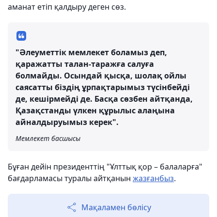
аманат етіп қалдыру деген сөз.
"Әлеуметтік мемлекет боламыз деп,
қаражатты талан-таражға салуға
болмайды. Осындай қысқа, шолақ ойлы
саясатты біздің ұрпақтарымыз түсінбейді
де, кешірмейді де. Басқа сөзбен айтқанда,
Қазақстанды үлкен құрылыс алаңына
айналдыруымыз керек".
Мемлекет басшысы
Бұған дейін президенттің "Ұлттық қор – балаларға"
бағдарламасы туралы айтқанын
жазғанбыз
.
Мақаламен бөлісу