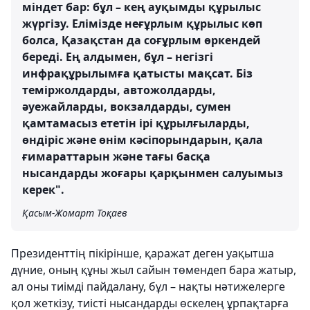
міндет бар: бұл – кең ауқымды құрылыс
жүргізу. Елімізде неғұрлым құрылыс көп
болса, Қазақстан да соғұрлым өркендей
береді. Ең алдымен, бұл – негізгі
инфрақұрылымға қатысты мақсат. Біз
теміржолдарды, автожолдарды,
әуежайларды, вокзалдарды, сумен
қамтамасыз ететін ірі құрылғыларды,
өндіріс және өнім кәсіпорындарын, қала
ғимараттарын және тағы басқа
нысандарды жоғары қарқынмен салуымыз
керек".
Қасым-Жомарт Тоқаев
Президенттің пікірінше, қаражат деген уақытша
дүние, оның құны жыл сайын төмендеп бара жатыр,
ал оны тиімді пайдалану, бұл – нақты нәтижелерге
қол жеткізу, тиісті нысандарды өскелең ұрпақтарға