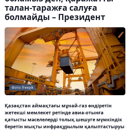
талан-таражға салуға
болмайды – Президент
Фото: freepik
Қазақстан аймақтағы мұнай-газ өндіретін
жетекші мемлекет ретінде авиа-отынға
қатысты мәселелерді толық шешуге мүмкіндік
беретін мықты инфрақұрылым қалыптастыруы