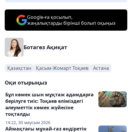
Google-ға қосылып,
жаңалықтарды бірінші болып оқыңыз
Ботагөз Ақиқат
Қазақстан
Қасым-Жомарт Тоқаев
Астана
Оқи отырыңыз
Бұл көмек шын мұқтаж адамдарға
берілуге тиіс: Тоқаев еліміздегі
әлеуметтік көмек жүйесіне
тоқталды
14:22, 30 маусым 2026
Аймақтағы мұнай-газ өндіретін