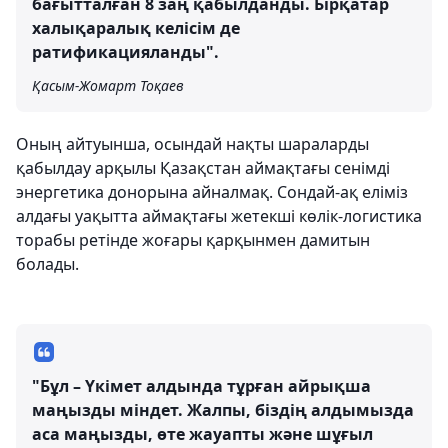
бағытталған 8 заң қабылданды. Бірқатар
халықаралық келісім де
ратификацияланды".
Қасым-Жомарт Тоқаев
Оның айтуынша, осындай нақты шараларды
қабылдау арқылы Қазақстан аймақтағы сенімді
энергетика донорына айналмақ. Сондай-ақ еліміз
алдағы уақытта аймақтағы жетекші көлік-логистика
торабы ретінде жоғары қарқынмен дамитын
болады.
"Бұл – Үкімет алдында тұрған айрықша
маңызды міндет. Жалпы, біздің алдымызда
аса маңызды, өте жауапты және шұғыл