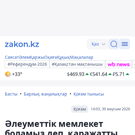
Қаз
Саясат
Әлем
Қаржы
Оқиға
Құқық
Мақалалар
#Референдум-2026
#Қазақстан мақтанышы
+33°
$
469.93
€
541.64
₽
5.71
Басты
Барлық жаңалықтар
Қоғам тынысы
Қоғам
14:03, 30 маусым 2026
Әлеуметтік мемлекет
боламыз деп, қаражатты