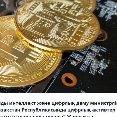
ды интеллект және цифрлық даму министрлі
азақстан Республикасында цифрлық активтер
дамыту шаралары туралы" Жарлыққа