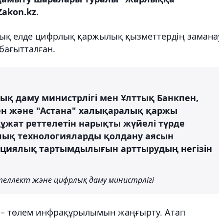
Zakon.kz.
лық елде цифрлық қаржылық қызметтердің замана
бағытталған.
қ даму министрлігі мен Ұлттық Банкпен,
ен және "Астана" халықаралық қаржы
құжат реттелетін нарықты жүйелі түрде
ық технологияларды қолдану аясын
ициялық тартымдылығын арттырудың негізін
еллект және цифрлық даму министрлігі
 – төлем инфрақұрылымын жаңғырту. Атап