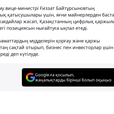
у вице-министрі Ғиззат Байтұрсыновтың
ық қатысушылары үшін, яғни майнерлерден баста
ағдайлар жасап, Қазақстанның цифрлық қаржыл
егі позициясын нығайтуға ықпал етеді.
азаматтардың мүдделерін қорғау және қаржы
қатаң сақтай отырып, бизнес пен инвесторлар үшін
реді деп күтілуде.
Google-ға қосылып,
жаңалықтарды бірінші болып оқыңыз