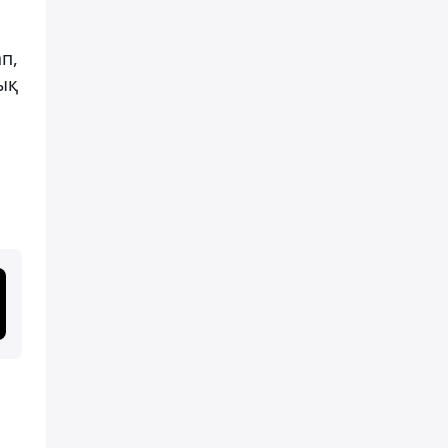
п,
ық