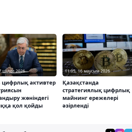
07 шілде 2026
11:05, 16 маусым 2026
в цифрлық активтер
Қазақстанда
триясын
стратегиялық цифрлық
андыру жөніндегі
майнинг ережелері
ққа қол қойды
әзірленді