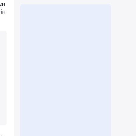
ен
ін