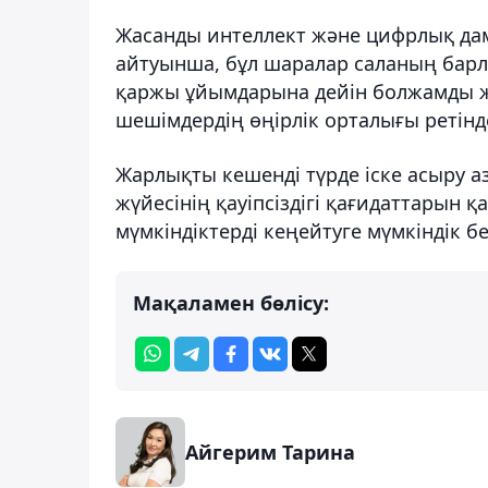
Жасанды интеллект және цифрлық дам
айтуынша, бұл шаралар саланың барл
қаржы ұйымдарына дейін болжамды ж
шешімдердің өңірлік орталығы ретінд
Жарлықты кешенді түрде іске асыру 
жүйесінің қауіпсіздігі қағидаттарын 
мүмкіндіктерді кеңейтуге мүмкіндік бе
Мақаламен бөлісу:
Айгерим Тарина