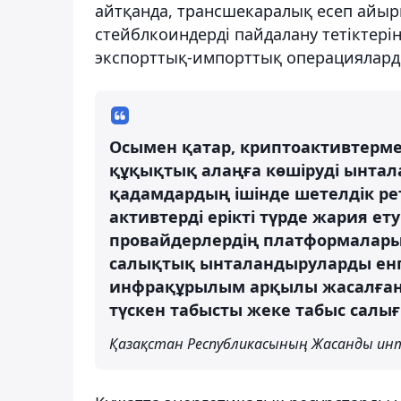
айтқанда, трансшекаралық есеп айыр
стейблкоиндерді пайдалану тетіктері
экспорттық-импорттық операциялард
Осымен қатар, криптоактивтерм
құқықтық алаңға көшіруді ынтал
қадамдардың ішінде шетелдік р
активтерді ерікті түрде жария ет
провайдерлердің платформаларын
салықтық ынталандыруларды енгі
инфрақұрылым арқылы жасалған
түскен табысты жеке табыс салығ
Қазақстан Республикасының Жасанды инт