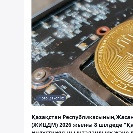
Фото: Zakon.kz
Қазақстан Республикасының Жасан
(ЖИЦДМ) 2026 жылғы 8 шілдеде "Қ
индустриясын ынталандыру және 