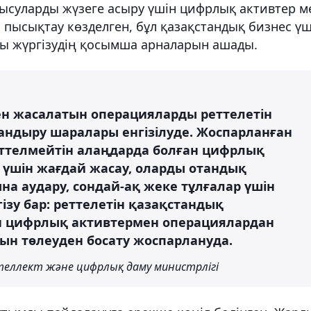
ысуларды жүзеге асыру үшін цифрлық активтер м
н пысықтау көзделген, бұл қазақстандық бизнес үш
ы жүргізудің қосымша арналарын ашады.
ен жасалатын операцияларды реттелетін
андыру шаралары енгізілуде. Жоспарланған
еттелмейтін алаңдарда болған цифрлық
у үшін жағдай жасау, оларды отандық
а аудару, сондай-ақ жеке тұлғалар үшін
зу бар: реттелетін қазақстандық
 цифрлық активтермен операциялардан
ын төлеуден босату жоспарлануда.
еллект және цифрлық даму министрлігі