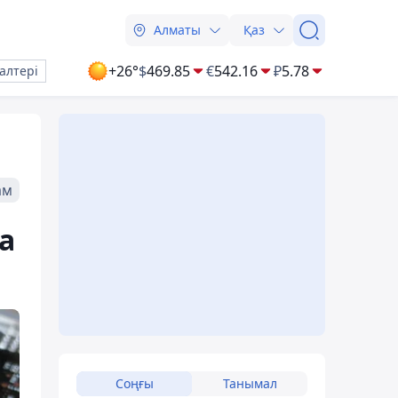
Алматы
Қаз
+26°
$
469.85
€
542.16
₽
5.78
алтері
ам
а
Соңғы
Танымал