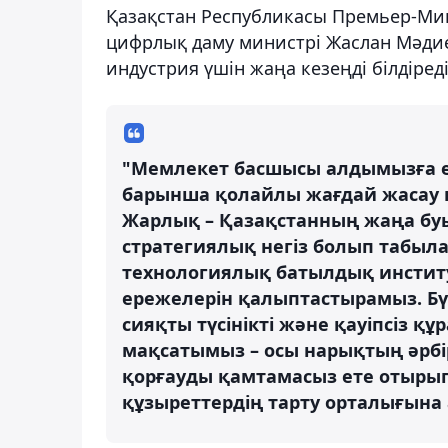
Қазақстан Республикасы Премьер-Ми
цифрлық даму министрі Жаслан Мәдие
индустрия үшін жаңа кезеңді білдіреді
"Мемлекет басшысы алдымызға е
барынша қолайлы жағдай жасау қ
Жарлық – Қазақстанның жаңа бу
стратегиялық негіз болып табыла
технологиялық батылдық институ
ережелерін қалыптастырамыз. Бү
сияқты түсінікті және қауіпсіз қ
мақсатымыз – осы нарықтың әрб
қорғауды қамтамасыз ете отыры
құзыреттердің тарту орталығына