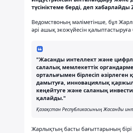
түсініктеме берді, деп хабарлайды 
Ведомствоның мәліметінше, бұл Жар
әрі ашық экожүйесін қалыптастыруға 
"Жасанды интеллект және цифрлы
салалық мемлекеттік органдарм
орталығымен бірлесіп әзірлеген 
дамытуға, инновациялық қаржыл
кеңейтуге және саланың инвест
қалайды."
Қазақстан Республикасының Жасанды инт
Жарлықтың басты бағыттарының бірі