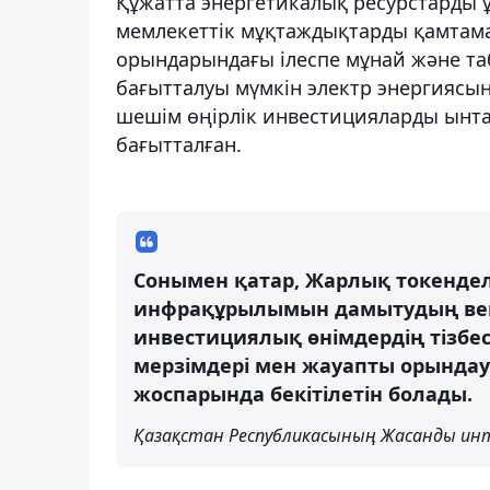
Құжатта энергетикалық ресурстарды 
мемлекеттік мұқтаждықтарды қамтама
орындарындағы ілеспе мұнай және та
бағытталуы мүмкін электр энергиясын д
шешім өңірлік инвестицияларды ынта
бағытталған.
Сонымен қатар, Жарлық токенде
инфрақұрылымын дамытудың век
инвестициялық өнімдердің тізбес
мерзімдері мен жауапты орында
жоспарында бекітілетін болады.
Қазақстан Республикасының Жасанды инт