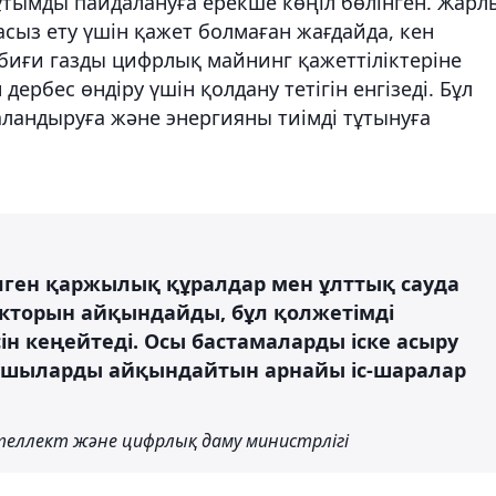
ұтымды пайдалануға ерекше көңіл бөлінген. Жарл
сыз ету үшін қажет болмаған жағдайда, кен
биғи газды цифрлық майнинг қажеттіліктеріне
ербес өндіру үшін қолдану тетігін енгізеді. Бұл
ландыруға және энергияны тиімді тұтынуға
лген қаржылық құралдар мен ұлттық сауда
торын айқындайды, бұл қолжетімді
ін кеңейтеді. Осы бастамаларды іске асыру
ушыларды айқындайтын арнайы іс-шаралар
еллект және цифрлық даму министрлігі