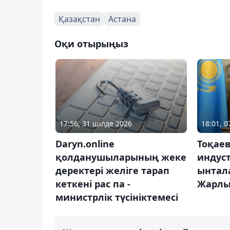
Қазақстан
Астана
Оқи отырыңыз
17:56, 31 шілде 2026
18:01, 
Daryn.online
Тоқае
қолданушыларының жеке
индус
деректері желіге тарап
ынтал
кеткені рас па -
Жарлы
министрлік түсініктемесі