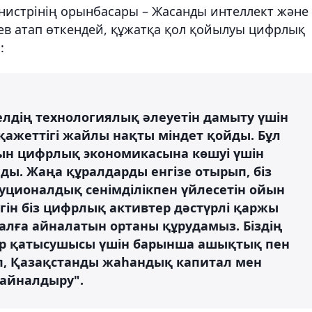
нистрінің орынбасары – Жасанды интеллект және
в атап өткендей, құжатқа қол қойылуы цифрлық
:
лдің технологиялық әлеуетін дамыту үшін
ажеттігі жайлы нақты міндет қойды. Бұл
ын цифрлық экономикасына көшуі үшін
ды. Жаңа құралдарды енгізе отырып, біз
ционалдық сенімділікпен үйлесетін ойын
гін біз цифрлық активтер дәстүрлі қаржы
ұралға айналатын ортаны құрудамыз. Біздің
ір қатысушысы үшін барынша ашықтық пен
п, Қазақстанды жаһандық капитал мен
 айналдыру".