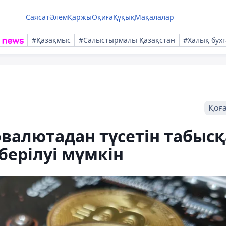
Саясат
Әлем
Қаржы
Оқиға
Құқық
Мақалалар
#Қазақмыс
#Салыстырмалы Қазақстан
#Халық бухг
Қоғ
валютадан түсетін табысқ
берілуі мүмкін