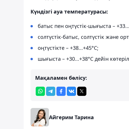
Күндізгі ауа температурасы:
батыс пен оңтүстік-шығыста – +33..
солтүстік-батыс, солтүстік және орт
оңтүстікте – +38...+45°С;
шығыста – +30...+38°С дейін көтеріл
Мақаламен бөлісу:
Айгерим Тарина