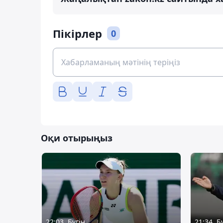
Пікірлер
0
Оқи отырыңыз
22:03, Бүгін
21:34, Б