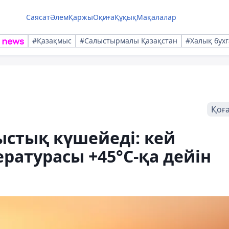
Саясат
Әлем
Қаржы
Оқиға
Құқық
Мақалалар
#Қазақмыс
#Салыстырмалы Қазақстан
#Халық бухг
Қоғ
ыстық күшейеді: кей
ратурасы +45°С-қа дейін