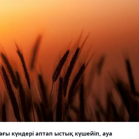
ғы күндері аптап ыстық күшейіп, ауа