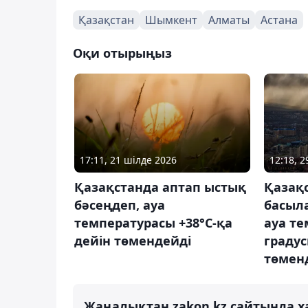
Қазақстан
Шымкент
Алматы
Астана
Оқи отырыңыз
17:11, 21 шілде 2026
12:18, 
Қазақстанда аптап ыстық
Қазақ
бәсеңдеп, ауа
басыла
температурасы +38°С-қа
ауа те
дейін төмендейді
градус
төмен
Жаңалықтан zakon.kz сайтында х