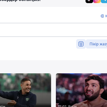
Пікір жаз
үгін
21:02, Бүгін