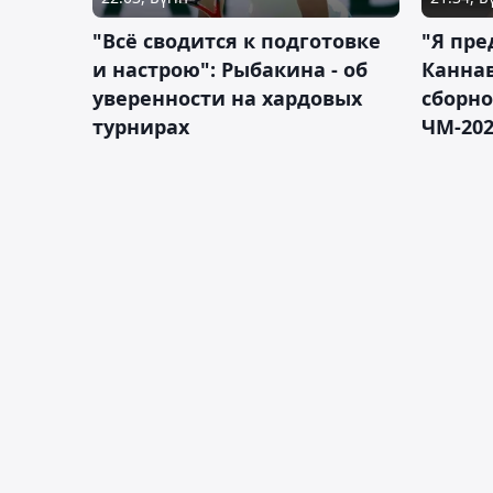
"Всё сводится к подготовке
"Я пре
и настрою": Рыбакина - об
Каннав
уверенности на хардовых
сборно
турнирах
ЧМ-20