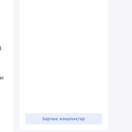
а
ң
ты
Барлық жаңалықтар