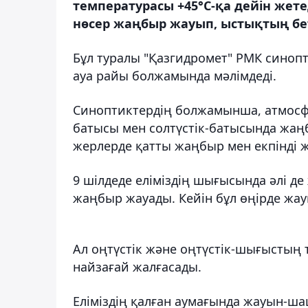
температурасы +45°С-қа дейін жете
нөсер жаңбыр жауып, ыстықтың бет
Бұл туралы "Қазгидромет" РМК синопт
ауа райы болжамында мәлімдеді.
Синоптиктердің болжамынша, атмосфе
батысы мен солтүстік-батысында жаңб
жерлерде қатты жаңбыр мен екпінді же
9 шілдеде еліміздің шығысында әлі д
жаңбыр жауады. Кейін бұл өңірде жа
Ал оңтүстік және оңтүстік-шығыстың
найзағай жалғасады.
Еліміздің қалған аумағында жауын-ш