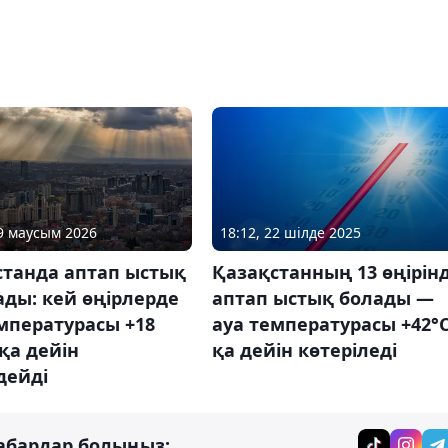
29 маусым 2026
18:12, 22 шілде 2025
станда аптап ыстық
Қазақстанның 13 өңірін
ды: кей өңірлерде
аптап ыстық болады —
мпературасы +18
ауа температурасы +42°C
қа дейін
қа дейін көтеріледі
дейді
абардар болыңыз: