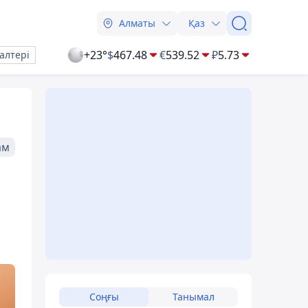
Алматы
Қаз
+23°
$
467.48
€
539.52
₽
5.73
алтері
ам
Соңғы
Танымал