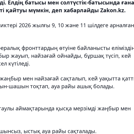
ді. Елдің батысы мен солтүстік-батысында ған
і қайтуы мүмкін, деп хабарлайды Zakon.kz.
иктері 2026 жылғы 9, 10 және 11 шілдеге арналған
ралық фронттардың өтуіне байланысты елімізді
ыр жауып, найзағай ойнайды, бұршақ түсіп, кей
л күтіледі.
е жаңбыр мен найзағай сақталып, кей уақытта қат
уын-шашын тоқтап, ауа райы ашық болады.
 таулы аймақтарында қысқа мерзімді жаңбыр мен
ашынсыз, ыстық ауа райы сақталады.