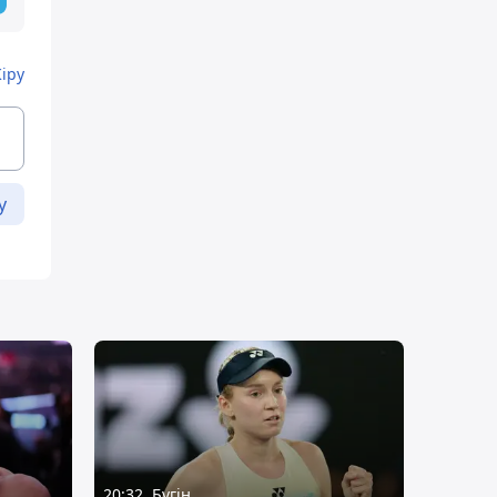
Кіру
у
20:32, Бүгін