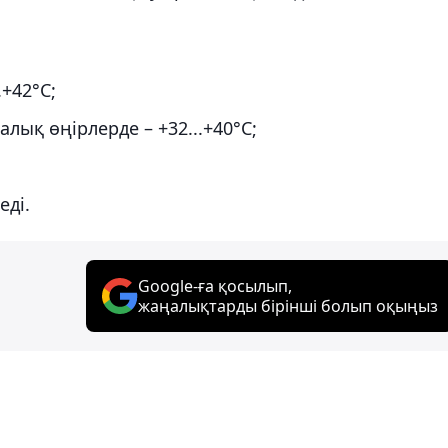
.+42°С;
алық өңірлерде – +32...+40°С;
еді.
Google-ға қосылып,
жаңалықтарды бірінші болып оқыңыз