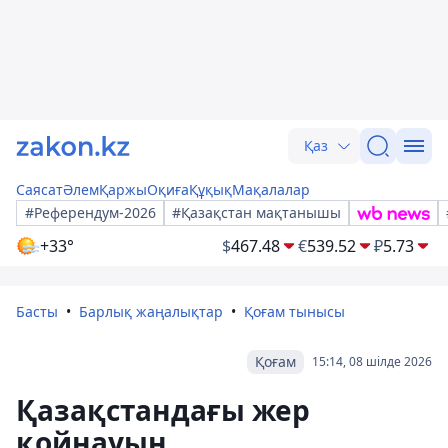
Қаз
Саясат
Әлем
Қаржы
Оқиға
Құқық
Мақалалар
#Референдум-2026
#Қазақстан мақтанышы
+33°
$
467.48
€
539.52
₽
5.73
Басты
Барлық жаңалықтар
Қоғам тынысы
Қоғам
15:14, 08 шілде 2026
Қазақстандағы жер
қойнауын