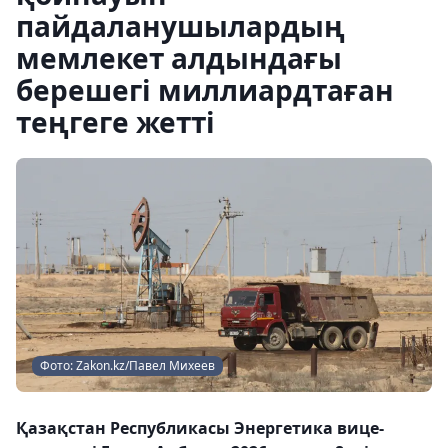
пайдаланушылардың
мемлекет алдындағы
берешегі миллиардтаған
теңгеге жетті
Фото: Zakon.kz/Павел Михеев
Қазақстан Республикасы Энергетика вице-