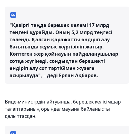
"Қазіргі таңда берешек көлемі 17 млрд
теңгені құрайды. Оның 5,2 млрд теңгесі
төленді. Қалған қаражатты өндіріп алу
бағытында жұмыс жүргізіліп жатыр.
Көптеген жер қойнауын пайдаланушылар
сотқа жүгінеді, сондықтан берешекті
өндіріп алу сот тәртібімен жүзеге
асырылуда", – деді Ерлан Ақбаров.
Вице-министрдің айтуынша, берешек келісімшарт
талаптарының орындалмауына байланысты
қалыптасқан.