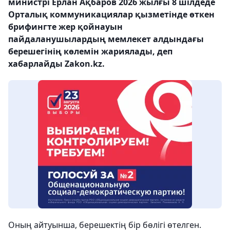
министрі Ерлан Ақбаров 2026 жылғы 8 шілдеде
Орталық коммуникациялар қызметінде өткен
брифингте жер қойнауын
пайдаланушылардың мемлекет алдындағы
берешегінің көлемін жариялады, деп
хабарлайды Zakon.kz.
Оның айтуынша, берешектің бір бөлігі өтелген.