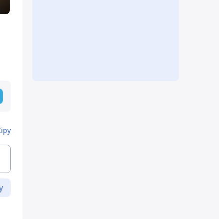
Кіру
у