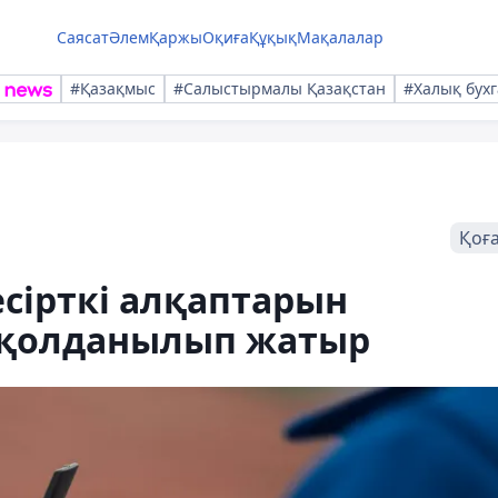
Саясат
Әлем
Қаржы
Оқиға
Құқық
Мақалалар
#Қазақмыс
#Салыстырмалы Қазақстан
#Халық бухг
Қоғ
сірткі алқаптарын
 қолданылып жатыр