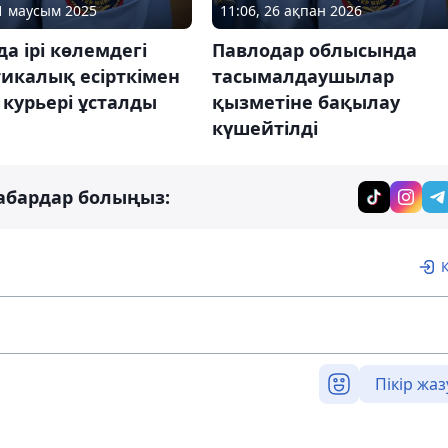
11 маусым 2025
11:06, 26 ақпан 2026
да ірі көлемдегі
Павлодар облысында
икалық есірткімен
тасымалдаушылар
і курьері ұсталды
қызметіне бақылау
күшейтілді
абардар болыңыз:
Пікір жаз