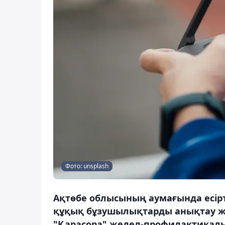
Фото: unsplash
Ақтөбе облысының аумағында есір
құқық бұзушылықтарды анықтау ж
"Қарасора" жедел-профилактикалы