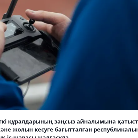
ткі құралдарының заңсыз айналымына қатыс
әне жолын кесуге бағытталған республикалы
қ іс-шарасы жалғасуда.