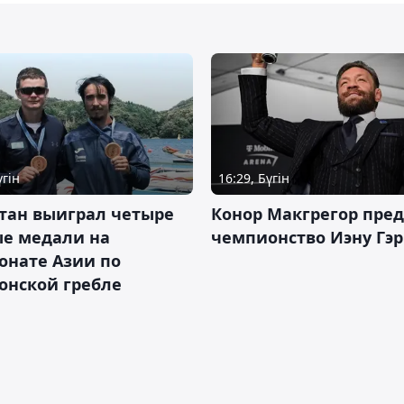
үгін
16:29, Бүгін
тан выиграл четыре
Конор Макгрегор пре
ые медали на
чемпионство Иэну Гэ
онате Азии по
онской гребле