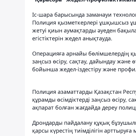
Іс-шара барысында заманауи технолог
Полиция қызметкерлері ұшқышсыз ұш
жетуі қиын аумақтарды әуеден бақылап
егістіктерін жедел анықтауда.
Операцияға арнайы бөлімшелердің қы
заңсыз өсіру, сақтау, дайындау және
бойынша жедел-іздестіру және профи
Полиция азаматтарды Қазақстан Респ
құрамды өсімдіктерді заңсыз өсіру, са
ақпарат болған жағдайда дереу поли
Дрондарды пайдалану құқық бұзушылы
қарсы күрестің тиімділігін арттыруға м