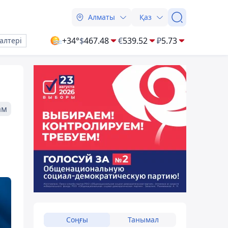
Алматы
Қаз
+34°
$
467.48
€
539.52
₽
5.73
алтері
ам
Соңғы
Танымал