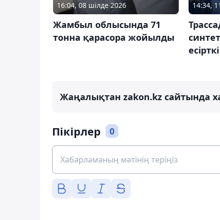
16:04, 08 шілде 2026
14:34, 
Жамбыл облысында 71
Трасса
тонна қарасора жойылды
синтет
есіртк
Жаңалықтан zakon.kz сайтында х
Пікірлер
0