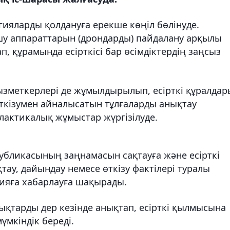
ияларды қолдануға ерекше көңіл бөлінуде.
у аппараттарын (дрондарды) пайдалану арқылы
, құрамында есірткісі бар өсімдіктердің заңсыз
зметкерлері де жұмылдырылып, есірткі құралдар
 өткізумен айналысатын тұлғаларды анықтау
лактикалық жұмыстар жүргізілуде.
убликасының заңнамасын сақтауға және есірткі
қтау, дайындау немесе өткізу фактілері туралы
цияға хабарлауға шақырады.
қтарды дер кезінде анықтап, есірткі қылмысына
үмкіндік береді.