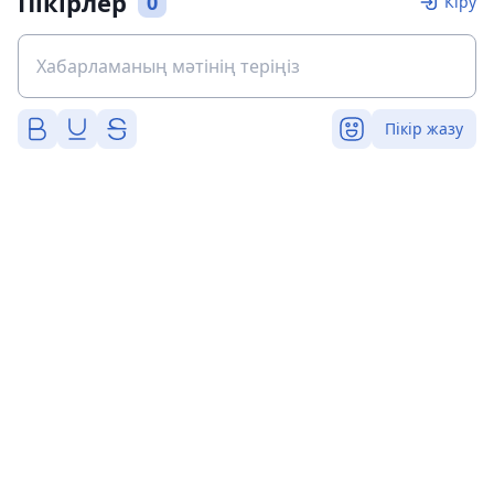
Пікірлер
0
Кіру
Пікір жазу