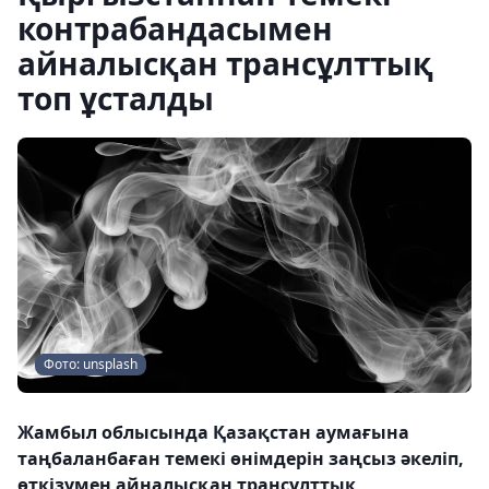
контрабандасымен
айналысқан трансұлттық
топ ұсталды
Фото: unsplash
Жамбыл облысында Қазақстан аумағына
таңбаланбаған темекі өнімдерін заңсыз әкеліп,
өткізумен айналысқан трансұлттық