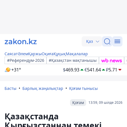
Қаз
Саясат
Әлем
Қаржы
Оқиға
Құқық
Мақалалар
#Референдум-2026
#Қазақстан мақтанышы
+31°
$
469.93
€
541.64
₽
5.71
Басты
Барлық жаңалықтар
Қоғам тынысы
Қоғам
13:59, 09 шілде 2026
Қазақстанда
Қырғызстаннан темекі