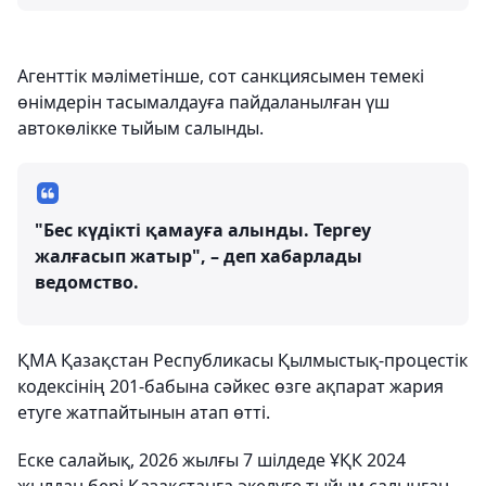
Агенттік мәліметінше, сот санкциясымен темекі
өнімдерін тасымалдауға пайдаланылған үш
автокөлікке тыйым салынды.
"Бес күдікті қамауға алынды. Тергеу
жалғасып жатыр", – деп хабарлады
ведомство.
ҚМА Қазақстан Республикасы Қылмыстық-процестік
кодексінің 201-бабына сәйкес өзге ақпарат жария
етуге жатпайтынын атап өтті.
Еске салайық, 2026 жылғы 7 шілдеде ҰҚК 2024