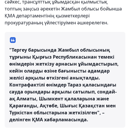
сәйкес, трансұлттық ұйымдасқан қылмыстық
топтың заңсыз әрекетін Жамбыл облысы бойынша
ҚМА департаментінің қызметкерлері
прокуратураның үйлестіруімен әшкерелеген.
"Тергеу барысында Жамбыл облысының
тұрғыны Қырғыз Республикасынан темекі
өнімдерін жеткізу арнасын ұйымдастырып,
кейін оларды өзіне бағынысты адамдар
желісі арқылы өткізгені анықталды.
Контрафактілі өнімдер Тараз қаласындағы
сауда орындары арқылы сатылып, сондай-
ақ Алматы, Шымкент қалаларына және
Қарағанды, Ақтөбе, Шығыс Қазақстан мен
Түркістан облыстарына жеткізілген", –
делінген ҚМА хабарламасында.