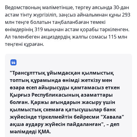
Ведомствоның мәліметінше, тергеу аясында 30-дан
астам тінту жүргізіліп, заңсыз айналымнан құны 293
млн теңге болатын таңбаланбаған темекі
өнімдерінің 319 мыңнан астам қорабы тәркіленген.
Ал төленбеген акциздердің жалпы сомасы 115 млн
теңгені құраған.
"Трансұлттық ұйымдасқан қылмыстық
топтың құрамында өнімді жеткізу мен
өзара есеп айырысуды қамтамасыз еткен
Қырғыз Республикасының азаматтары
болған. Қаржы ағындарын жасыру үшін
қылмыстық схемаға қатысушылар банк
жүйесінде тіркелмейтін бейресми "Хавала"
ақша аудару жүйесін пайдаланған", – деп
мәлімдеді ҚМА.