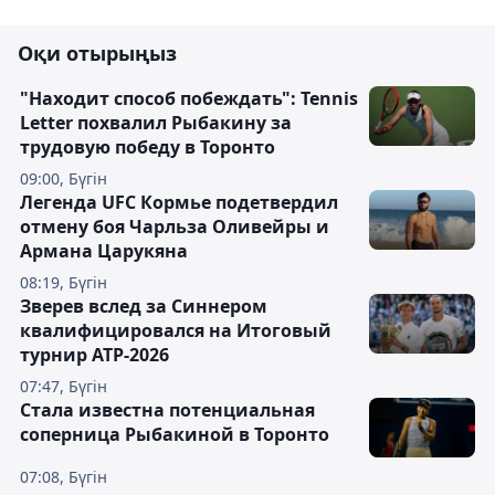
Оқи отырыңыз
"Находит способ побеждать": Tennis
Letter похвалил Рыбакину за
трудовую победу в Торонто
09:00, Бүгін
Легенда UFC Кормье подетвердил
отмену боя Чарльза Оливейры и
Армана Царукяна
08:19, Бүгін
Зверев вслед за Синнером
квалифицировался на Итоговый
турнир ATP-2026
07:47, Бүгін
Cтала известна потенциальная
соперница Рыбакиной в Торонто
07:08, Бүгін