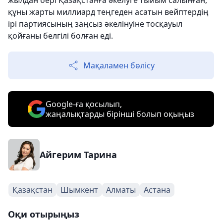
жылдан бері Қазақстанға әкелуге тыйым салынған,
құны жарты миллиард теңгеден асатын вейптердің
ірі партиясының заңсыз әкелінуіне тосқауыл
қойғаны белгілі болған еді.
Мақаламен бөлісу
Google-ға қосылып,
жаңалықтарды бірінші болып оқыңыз
Айгерим Тарина
Қазақстан
Шымкент
Алматы
Астана
Оқи отырыңыз