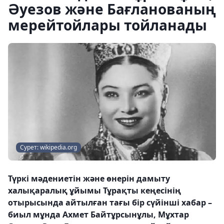
Әуезов және Бағланованың
мерейтойлары тойланады
Сурет: wikipedia.org
Түркі мәдениетін және өнерін дамыту
халықаралық ұйымы Тұрақты кеңесінің
отырысында айтылған тағы бір сүйінші хабар –
биыл мұнда Ахмет Байтұрсынұлы, Мұхтар