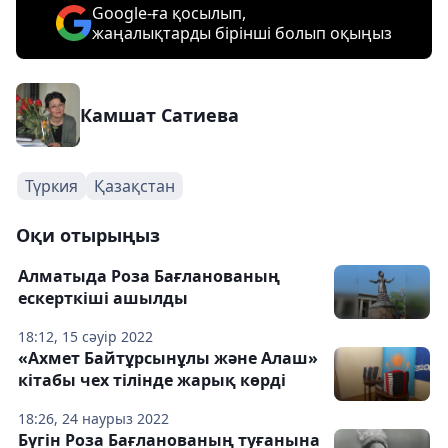
Google-ға қосылып,
жаңалықтарды бірінші болып оқыңыз
Камшат Сатиева
Түркия
Қазақстан
Оқи отырыңыз
Алматыда Роза Бағланованың
ескерткіші ашылды
18:12, 15 сәуір 2022
«Ахмет Байтұрсынұлы және Алаш»
кітабы чех тілінде жарық көрді
18:26, 24 наурыз 2022
Бүгін Роза Бағланованың туғанына