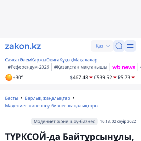
Қаз
Саясат
Әлем
Қаржы
Оқиға
Құқық
Мақалалар
#Референдум-2026
#Қазақстан мақтанышы
+30°
$
467.48
€
539.52
₽
5.73
Басты
Барлық жаңалықтар
Мәдениет және шоу-бизнес жаңалықтары
Мәдениет және шоу-бизнес
16:13, 02 сәуір 2022
ТҮРКСОЙ-да Байтұрсынұлы,