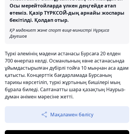
Осы мерейтойларда үлкен деңгейде атап
өтеміз. Қазір ТҮРКСОЙ-дың арнайы жоспары
бекітілді. Қолдап отыр.
ҚР мәдениет және спорт вице-министрі Нұрқиса
Дәуешов
Түркі әлемінің мәдени астанасы Бурсаға 20 елден
700 өнерпаз келді. Османлының көне астанасында
ұйымдастырылған дүбірлі тойға 10 мыңнан аса адам
қатысты. Концерттік бағдарламада Бурсаның
тарихы көрсетіліп, түркі жұртының бишілері мың
бұрала биледі. Салтанатты шара қазақтың Наурыз-
думан әнімен мәресіне жетті.
Мақаламен бөлісу