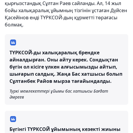
қырғызстандық Сұлтан Раев сайланды. Ал, 14 жыл
бойы халықаралық ұйымның тізгінін ұстаған Дүйсен
Қасейінов енді ТҮРКСОЙ-дың құрметті төрағасы
болмақ.
ТҮРКСОЙ-ды халықаралық брендке
айналдырған. Оны айту керек. Сондықтан
бүгін ол кісіге үлкен алғысымызды айтып,
шығарып салдық. Жаңа Бас хатшысы болып
Сұлтанбек Райов мырза тағайындалды.
Түркі мемлекеттері ұйымы бас хатшысы Бағдат
Әмреев
Бүгінгі ТҮРКСОЙ ұйымының кезекті жиыны