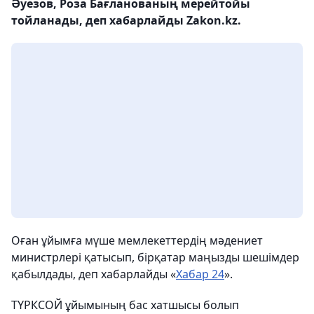
Әуезов, Роза Бағланованың мерейтойы
тойланады, деп хабарлайды Zakon.kz.
Оған ұйымға мүше мемлекеттердің мәдениет
министрлері қатысып, бірқатар маңызды шешімдер
қабылдады, деп хабарлайды «
Хабар 24
».
ТҮРКСОЙ ұйымының бас хатшысы болып