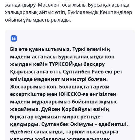
жандандыру. Мәселен, осы жылы Бурса қаласында
халықаралық айтыс өтіп, Бүкіләлемдік Көшпенділер
ойыны ұйымдастырылады.
Біз өте қуаныштымыз. Түркі әлемінің
мәдени астанасы Бурса қаласында көп
жылдан кейін ТҮРКСОЙ-ды басқару
Қырғызстанға өтті. Сұлтанбек Раев екі рет
елімізде мәдениет министрі болған.
Жоспарымыз көп. Болашақта тарихи
ескерткіштер мен ЮНЕСКО-ға енгізілген
мәдени мұраларымыз бойынша жұмыс
жасаймыз. Дүйсен Қорбайұлы өзінің
бірқатар жұмысын мирас ретінде
қалдырды. Сұлтанбек Әкімұлы – әдебиетші.
Әдебиет саласында, тарихи нысандарға
қатысты жобаларды жүзеге асырмақ.