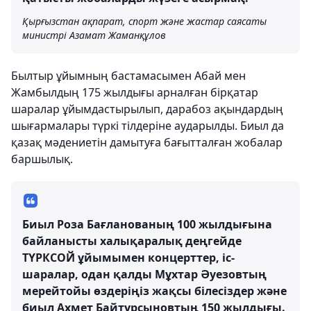
Қырғызстан ақпарат, спорт және жастар саясаты
министрі Азамат Жаманқұлов
Былтыр ұйымның бастамасымен Абай мен
Жамбылдың 175 жылдығы арналған бірқатар
шаралар ұйымдастырылып, дарабоз ақындардың
шығармалары түркі тілдеріне аударылды. Биыл да
қазақ мәдениетін дамытуға бағытталған жобалар
баршылық.
Биыл Роза Бағланованың 100 жылдығына
байланысты халықаралық деңгейде
ТҮРКСОЙ ұйымымен концерттер, іс-
шаралар, одан қалды Мұхтар Әуезовтың
мерейтойы өздеріңіз жақсы білесіздер және
биыл Ахмет Байтұрсыновтың 150 жылдығы.