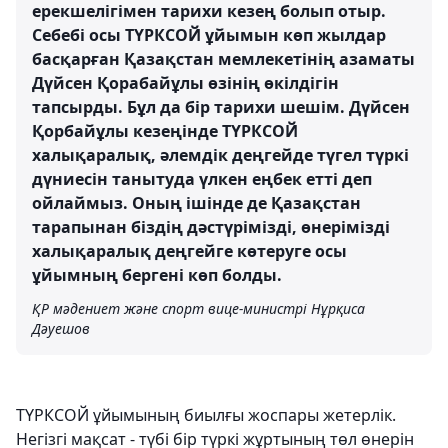
ерекшелігімен тарихи кезең болып отыр.
Себебі осы ТҮРКСОЙ ұйымын көп жылдар
басқарған Қазақстан мемлекетінің азаматы
Дүйсен Қорабайұлы өзінің өкілдігін
тапсырды. Бұл да бір тарихи шешім. Дүйсен
Қорбайұлы кезеңінде ТҮРКСОЙ
халықаралық, әлемдік деңгейде түгел түркі
дүниесін танытуда үлкен еңбек етті деп
ойлаймыз. Оның ішінде де Қазақстан
тарапынан біздің дәстүрімізді, өнерімізді
халықаралық деңгейге көтеруге осы
ұйымның бергені көп болды.
ҚР мәдениет және спорт вице-министрі Нұрқиса
Дәуешов
ТҮРКСОЙ ұйымының биылғы жоспары жетерлік.
Негізгі мақсат - түбі бір түркі жұртының төл өнерін