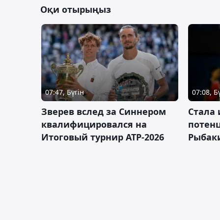
Оқи отырыңыз
07:47, Бүгін
07:08, Б
Зверев вслед за Синнером
Cтала 
квалифицировался на
потен
Итоговый турнир ATP-2026
Рыбаки