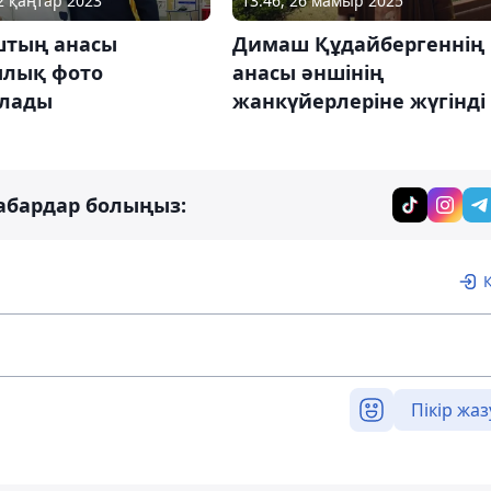
12 қаңтар 2023
13:46, 26 мамыр 2025
тың анасы
Димаш Құдайбергеннің
ылық фото
анасы әншінің
лады
жанкүйерлеріне жүгінді
абардар болыңыз:
Пікір жаз