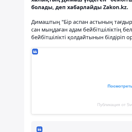
болады, деп хабарлайды Zakon.kz.
Димаштың "Бір аспан астының тағды
сан мыңдаған адам бейбітшіліктің бел
бейбітшілікті қолдайтынын білдіріп о
Посмотреть
Публикация от Sv