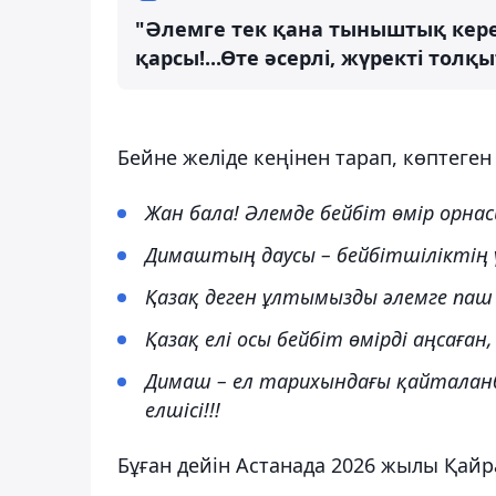
"Әлемге тек қана тыныштық керек
қарсы!...Өте әсерлі, жүректі толқы
Бейне желіде кеңінен тарап, көптеген
Жан бала! Әлемде бейбіт өмір орнас
Димаштың даусы – бейбітшіліктің ү
Қазақ деген ұлтымызды әлемге паш
Қазақ елі осы бейбіт өмірді аңсаған
Димаш – ел тарихындағы қайталанба
елшісі!!!
Бұған дейін Астанада 2026 жылы Қайр