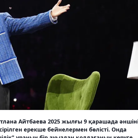
тлана Айтбаева 2025 жылғы 9 қарашада әншін
сірілген ерекше бейнелермен бөлісті. Онда
лік" ұранын бір ауыздан қолдағанын көруге