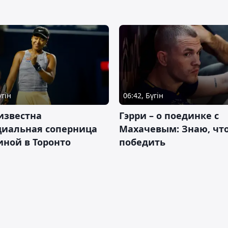
үгін
06:42, Бүгін
известна
Гэрри – о поединке с
циальная соперница
Махачевым: Знаю, что
ной в Торонто
победить