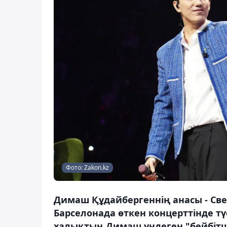
Фото: Zakon.kz
Димаш Құдайбергеннің анасы - Све
Барселонада өткен концерттінде тү
халықтың Димаш үндеген "бейбітші