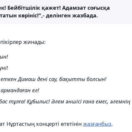
! Бейбітшілік қажет! Адамзат соғысқа
татын көрініс!",- делінген жазбада.
 пікірлер жинады:
ын!
ні!
 еткен Димаш дені сау, бақытты болсын!
, армандаған ел!
с тұлға! Құбылыс! Әлем әншісі ғана емес, әлемнің
ат Нұртастың концерті өтетінін
жазғанбыз
.