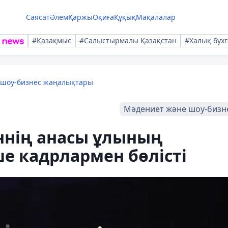
Саясат
Әлем
Қаржы
Оқиға
Құқық
Мақалалар
#Қазақмыс
#Салыстырмалы Қазақстан
#Халық бухг
 шоу-бизнес жаңалықтары
Мәдениет және шоу-бизн
нің анасы ұлының
ше кадрлармен бөлісті