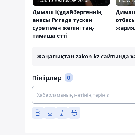
12:53, 15 желтоқсан 2025
14:57, 
Димаш Құдайбергеннің
Димаш
анасы Ригада түскен
отбас
суретімен желіні таң-
жария
тамаша етті
Жаңалықтан zakon.kz сайтында х
Пікірлер
0