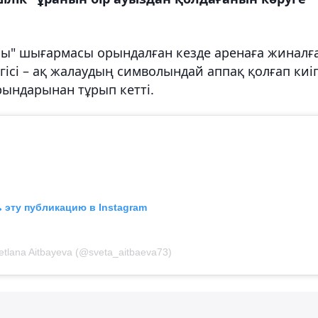
ры" шығармасы орындалған кезде аренаға жиналғ
гісі – ақ жалаудың символындай аппақ қолғап киіп
рындарынан тұрып кетті.
 эту публикацию в Instagram
etlana Aitbayeva (@sveta_aitbaeva73)