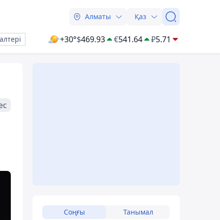
Алматы
Қаз
+30°
$
469.93
€
541.64
₽
5.71
алтері
ес
Соңғы
Танымал