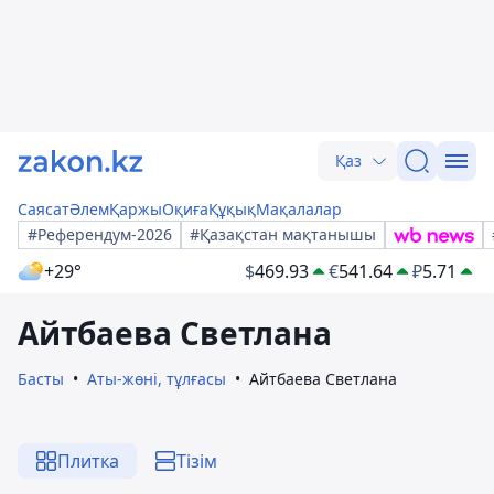
Қаз
Саясат
Әлем
Қаржы
Оқиға
Құқық
Мақалалар
#Референдум-2026
#Қазақстан мақтанышы
+29°
$
469.93
€
541.64
₽
5.71
Айтбаева Светлана
Басты
Аты-жөні, тұлғасы
Айтбаева Светлана
Плитка
Тізім