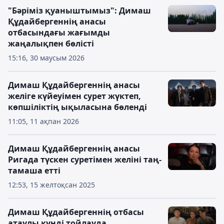
"Бәріміз қуаныштымыз": Димаш
Құдайбергеннің анасы
отбасындағы жағымды
жаңалықпен бөлісті
15:16, 30 маусым 2026
Димаш Құдайбергеннің анасы
желіге күйеуімен сурет жүктеп,
көпшіліктің ықыласына бөленді
11:05, 11 ақпан 2026
Димаш Құдайбергеннің анасы
Ригада түскен суретімен желіні таң-
тамаша етті
12:53, 15 желтоқсан 2025
Димаш Құдайбергеннің отбасы
атаулы күнді тойлауда