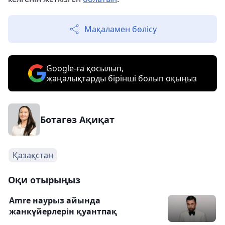
Мақаламен бөлісу
Google-ға қосылып,
жаңалықтарды бірінші болып оқыңыз
Ботагөз Ақиқат
Қазақстан
Оқи отырыңыз
Amre наурыз айында
жанкүйерлерін қуантпақ