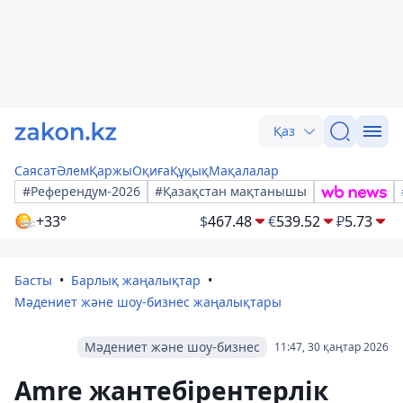
Қаз
Саясат
Әлем
Қаржы
Оқиға
Құқық
Мақалалар
#Референдум-2026
#Қазақстан мақтанышы
+33°
$
467.48
€
539.52
₽
5.73
Басты
Барлық жаңалықтар
Мәдениет және шоу-бизнес жаңалықтары
Мәдениет және шоу-бизнес
11:47, 30 қаңтар 2026
Amre жантебірентерлік