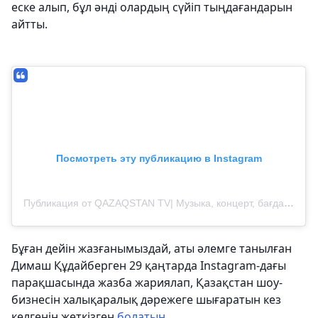
еске алып, бұл әнді олардың сүйіп тыңдағандарын
айтты.
Посмотреть эту публикацию в Instagram
Публикация от QAZAQSTAN TV| Музыка, концерт, бағдарлама (@qazaqstantv_show)
Бұған дейін жазғанымыздай, аты әлемге танылған
Димаш Құдайберген 29 қаңтарда Instagram-дағы
парақшасында жазба жариялап, Қазақстан шоу-
бизнесін халықаралық дәрежеге шығаратын кез
келгенін жеткізген
болатын
.