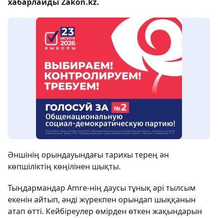
хабарлайды Zakon.kz.
Әншінің орындауындағы тарихы терең ән
көпшіліктің көңілінен шықты.
Тыңдармандар Amre-нің даусы тұнық әрі тылсым
екенін айтып, әнді жүрекпен орындап шыққанын
атап өтті. Кейбіреулер өмірден өткен жақындарын