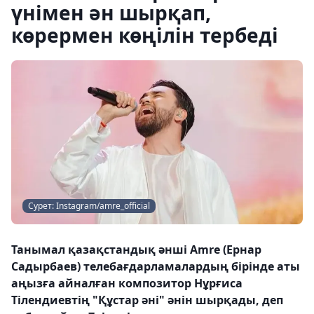
үнімен ән шырқап,
көрермен көңілін тербеді
Сурет: Instagram/amre_official
Танымал қазақстандық әнші Amre (Ернар
Садырбаев) телебағдарламалардың бірінде аты
аңызға айналған композитор Нұрғиса
Тілендиевтің "Құстар әні" әнін шырқады, деп