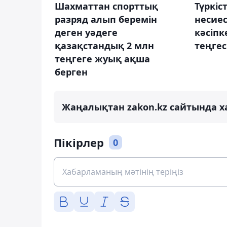
Шахматтан спорттық
Түркіс
разряд алып беремін
несиес
деген уәдеге
кәсіпк
қазақстандық 2 млн
теңгес
теңгеге жуық ақша
берген
Жаңалықтан zakon.kz сайтында х
Пікірлер
0