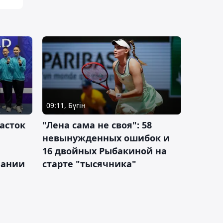
09:11, Бүгін
асток
"Лена сама не своя": 58
невынужденных ошибок и
16 двойных Рыбакиной на
мании
старте "тысячника"