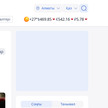
Алматы
Қаз
+27°
$
469.85
€
542.16
₽
5.78
алтері
ар
Соңғы
Танымал