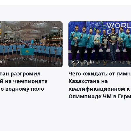
үгін
09:31, Бүгін
тан разгромил
Чего ожидать от гимн
ай на чемпионате
Казахстана на
о водному поло
квалификационном к
Олимпиаде ЧМ в Гер