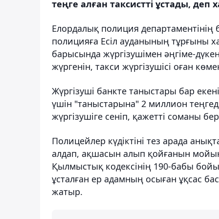
теңге алған таксистті ұстады, деп 
Елордалық полиция департаментінің б
полицияға Есіл ауданының тұрғыны ха
барысында жүргізушімен әңгіме-дүкен
жүргенін, такси жүргізушісі оған көм
Жүргізуші банкте таныстары бар екені
үшін "таныстарына" 2 миллион теңгед
жүргізушіге сеніп, қажетті соманы бер
Полицейлер күдіктіні тез арада анықт
алдап, ақшасын алып қойғанын мойы
Қылмыстық кодексiнің 190-бабы бойын
ұсталған ер адамның осыған ұқсас ба
жатыр.