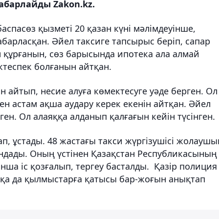
хабарлайды Zakon.kz.
аспасөз қызметі 20 қазан күні мәлімдеуінше,
барласқан. Әйел таксиге тапсырыс беріп, сапар
 құрғанын, сөз барысында ипотека ала алмай
ектеспек болғанын айтқан.
н айтып, несие алуға көмектесуге уәде берген. Ол
ен астам ақша аудару керек екенін айтқан. Әйел
ген. Ол алаяққа алданып қалғағын кейін түсінген.
ап, ұстады. 48 жастағы такси жүргізушісі жолауш
ндады. Оның үстінен Қазақстан Республикасының
ша іс қозғалып, тергеу басталды. Қазір полиция
сқа да қылмыстарға қатысы бар-жоғын анықтап