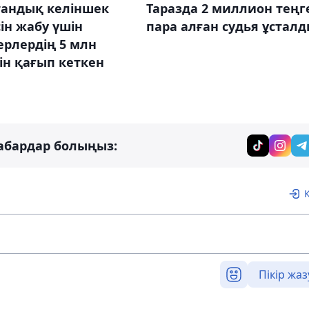
тандық келіншек
Таразда 2 миллион теңг
ін жабу үшін
пара алған судья ұстал
ерлердің 5 млн
ін қағып кеткен
абардар болыңыз:
Пікір жаз