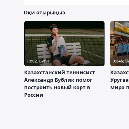
Оқи отырыңыз
10:02, Бүгін
09:45, Б
Казахстанский теннисист
Казахс
Александр Бублик помог
Уругв
построить новый корт в
мира п
России