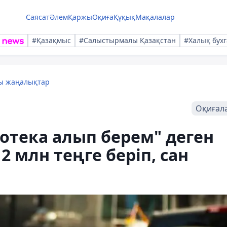
Саясат
Әлем
Қаржы
Оқиға
Құқық
Мақалалар
#Қазақмыс
#Салыстырмалы Қазақстан
#Халық бухг
лы жаңалықтар
Оқиғал
отека алып берем" деген
2 млн теңге беріп, сан