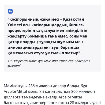
"Кәсіпорынның жаңа иесі – Қазақстан
Үкіметі осы кәсіпорындардың бизнес-
процестерінің сақталуы мен тиімділігін
жақсарту бойынша ғана емес, сонымен
қатар олардың тұрақты жұмысы мен
инновацияларды енгізуді барынша
қамтамасыз етуге ұмтылып жатыр".
ҚР Өнеркәсіп және құрылыс министрлігінің баспасөз
қызметі
Мәміле құны 286 миллион доллар болды, бұл
ArcelorMittal меншікті капиталының 800 миллион
долларға төмендеуіне әкелді. ArcelorMittal
басшылығы қызметкерлерге соңғы 28 жылдағы үлесі