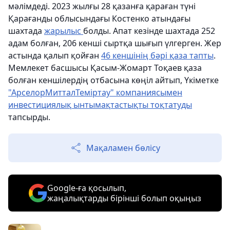
мәлімдеді. 2023 жылғы 28 қазанға қараған түні
Қарағанды ​​облысындағы Костенко атындағы
шахтада
жарылыс
болды. Апат кезінде шахтада 252
адам болған, 206 кенші сыртқа шығып үлгерген. Жер
астында қалып қойған
46 кеншінің бәрі қаза тапты
.
Мемлекет басшысы Қасым-Жомарт Тоқаев қаза
болған кеншілердің отбасына көңіл айтып, Үкіметке
"АрселорМитталТеміртау" компаниясымен
инвестициялық ынтымақтастықты тоқтатуды
тапсырды.
Мақаламен бөлісу
Google-ға қосылып,
жаңалықтарды бірінші болып оқыңыз