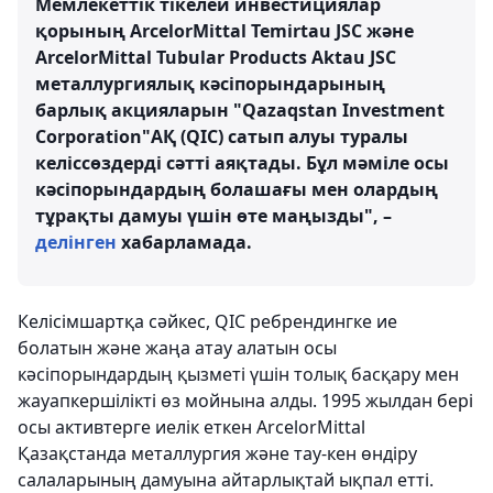
Мемлекеттік тікелей инвестициялар
қорының ArcelorMittal Temirtau JSC және
ArcelorMittal Tubular Products Aktau JSC
металлургиялық кәсіпорындарының
барлық акцияларын "Qazaqstan Investment
Corporation"АҚ (QIC) сатып алуы туралы
келіссөздерді сәтті аяқтады. Бұл мәміле осы
кәсіпорындардың болашағы мен олардың
тұрақты дамуы үшін өте маңызды", –
делінген
хабарламада.
Келісімшартқа сәйкес, QIC ребрендингке ие
болатын және жаңа атау алатын осы
кәсіпорындардың қызметі үшін толық басқару мен
жауапкершілікті өз мойнына алды. 1995 жылдан бері
осы активтерге иелік еткен ArcelorMittal
Қазақстанда металлургия және тау-кен өндіру
салаларының дамуына айтарлықтай ықпал етті.