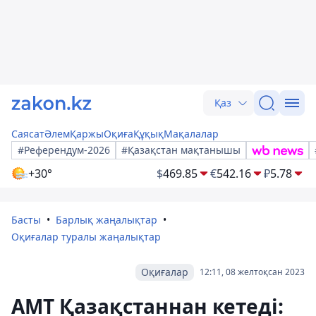
Қаз
Саясат
Әлем
Қаржы
Оқиға
Құқық
Мақалалар
#Референдум-2026
#Қазақстан мақтанышы
+30°
$
469.85
€
542.16
₽
5.78
Басты
Барлық жаңалықтар
Оқиғалар туралы жаңалықтар
Оқиғалар
12:11, 08 желтоқсан 2023
АМТ Қазақстаннан кетеді: