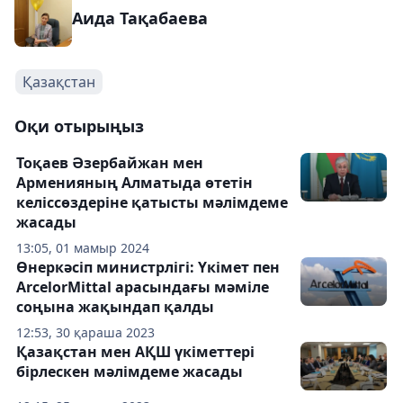
Аида Тақабаева
Қазақстан
Оқи отырыңыз
Тоқаев Әзербайжан мен
Арменияның Алматыда өтетін
келіссөздеріне қатысты мәлімдеме
жасады
13:05, 01 мамыр 2024
Өнеркәсіп министрлігі: Үкімет пен
ArcelorMittal арасындағы мәміле
соңына жақындап қалды
12:53, 30 қараша 2023
Қазақстан мен АҚШ үкіметтері
бірлескен мәлімдеме жасады