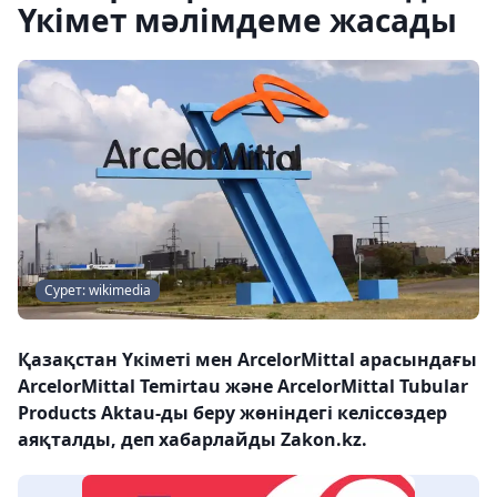
Үкімет мәлімдеме жасады
Сурет: wikimedia
Қазақстан Үкіметі мен ArcelorMittal арасындағы
ArcelorMittal Temirtau және ArcelorMittal Tubular
Products Aktau-ды беру жөніндегі келіссөздер
аяқталды, деп хабарлайды Zakon.kz.