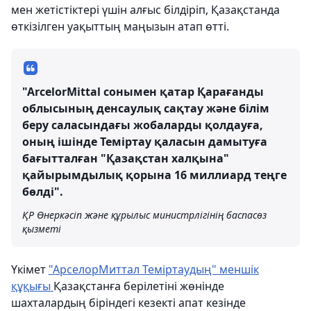
мен жетістіктері үшін алғыс білдіріп, Қазақстанда
өткізілген уақыттың маңызын атап өтті.
"ArcelorMittal сонымен қатар Қарағанды
облысының денсаулық сақтау және білім
беру саласындағы жобаларды қолдауға,
оның ішінде Теміртау қаласын дамытуға
бағытталған "Қазақстан халқына"
қайырымдылық қорына 16 миллиард теңге
бөлді".
ҚР Өнеркәсіп және құрылыс министрлігінің баспасөз
қызметі
Үкімет
"АрселорМиттал Теміртаудың" меншік
құқығы
Қазақстанға берілетіні жөнінде
шахталардың біріндегі кезекті апат кезінде