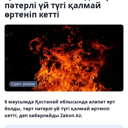
пәтерлі үй түгі қалмай
өртеніп кетті
Сурет: pixabay
6 маусымда Қостанай облысында алапат өрт
болды, төрт пәтерлі үй түгі қалмай өртеніп
кетті, деп хабарлайды Zakon.kz.