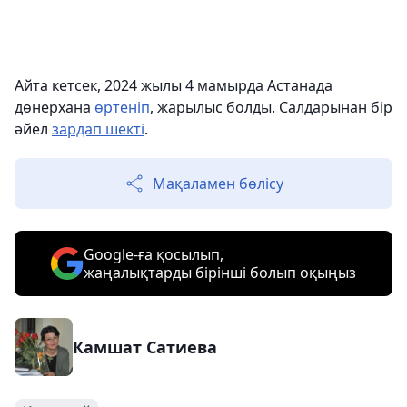
Айта кетсек, 2024 жылы 4 мамырда Астанада
дөнерхана
өртеніп
, жарылыс болды. Салдарынан бір
әйел
зардап шекті
.
Мақаламен бөлісу
Google-ға қосылып,
жаңалықтарды бірінші болып оқыңыз
Камшат Сатиева