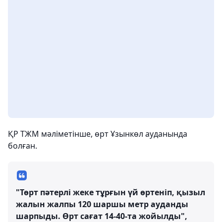
ҚР ТЖМ мәліметінше, өрт Ұзынкөл ауданында
болған.
"Төрт пәтерлі жеке тұрғын үй өртеніп, қызыл
жалын жалпы 120 шаршы метр ауданды
шарпыды. Өрт сағат 14-40-та жойылды",