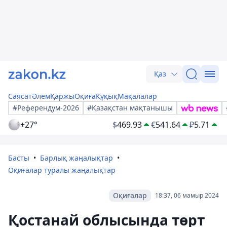
Қаз
Саясат
Әлем
Қаржы
Оқиға
Құқық
Мақалалар
#Референдум-2026
#Қазақстан мақтанышы
+27°
$
469.93
€
541.64
₽
5.71
Басты
Барлық жаңалықтар
Оқиғалар туралы жаңалықтар
Оқиғалар
18:37, 06 мамыр 2024
Қостанай облысында төрт