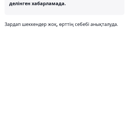
делінген хабарламада.
Зардап шеккендер жоқ, өрттің себебі анықталуда.