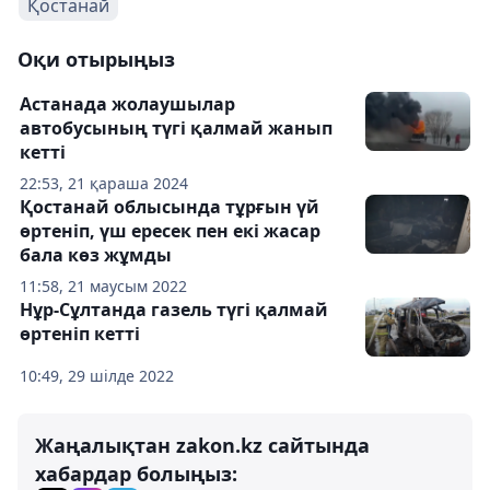
Қостанай
Оқи отырыңыз
Астанада жолаушылар
автобусының түгі қалмай жанып
кетті
22:53, 21 қараша 2024
Қостанай облысында тұрғын үй
өртеніп, үш ересек пен екі жасар
бала көз жұмды
11:58, 21 маусым 2022
Нұр-Сұлтанда газель түгі қалмай
өртеніп кетті
10:49, 29 шілде 2022
Жаңалықтан zakon.kz сайтында
хабардар болыңыз: