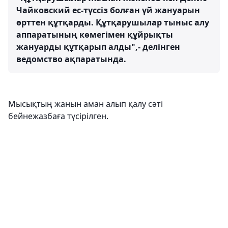
Чайковский ес-түссіз болған үй жануарын
өрттен құтқарды. Құтқарушылар тыныс алу
аппаратының көмегімен құйрықты
жануарды құтқарып алды",- делінген
ведомство ақпаратында.
Мысықтың жанын аман алып қалу сәті
бейнежазбаға түсірілген.