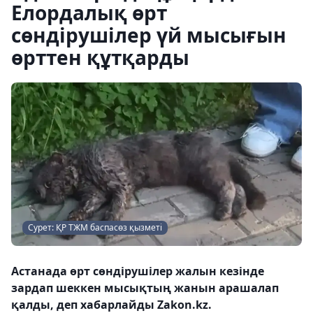
Елордалық өрт
сөндірушілер үй мысығын
өрттен құтқарды
Сурет: ҚР ТЖМ баспасөз қызметі
Астанада өрт сөндірушілер жалын кезінде
зардап шеккен мысықтың жанын арашалап
қалды, деп хабарлайды Zakon.kz.