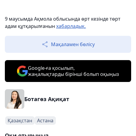
9 маусымда Ақмола облысында өрт кезінде төрт
адам құтқарылғанын
хабарладық.
Мақаламен бөлісу
Google-ға қосылып,
жаңалықтарды бірінші болып оқыңыз
Ботагөз Ақиқат
Қазақстан
Астана
Оқи отырыңыз