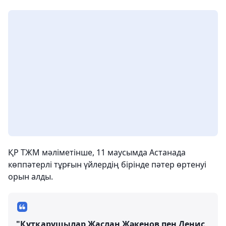
ҚР ТЖМ мәліметінше, 11 маусымда Астанада
көппәтерлі тұрғын үйлердің бірінде пәтер өртенуі
орын алды.
"Құтқарушылар Жаслан Жәкенов пен Денис