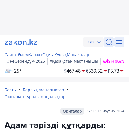
Қаз
Саясат
Әлем
Қаржы
Оқиға
Құқық
Мақалалар
#Референдум-2026
#Қазақстан мақтанышы
+25°
$
467.48
€
539.52
₽
5.73
Басты
Барлық жаңалықтар
Оқиғалар туралы жаңалықтар
Оқиғалар
12:09, 12 маусым 2024
Адам тәрізді құтқарды: