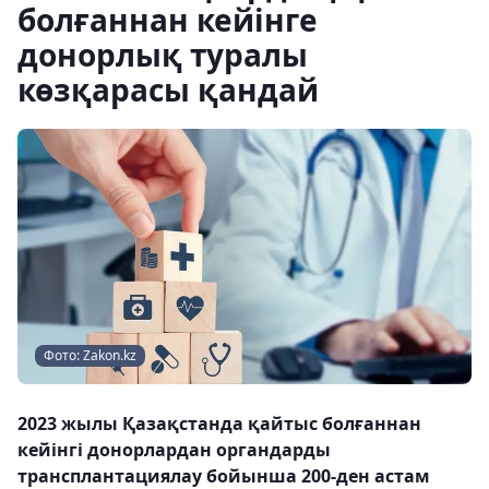
болғаннан кейінге
донорлық туралы
көзқарасы қандай
Фото: Zakon.kz
2023 жылы Қазақстанда қайтыс болғаннан
кейінгі донорлардан органдарды
трансплантациялау бойынша 200-ден астам