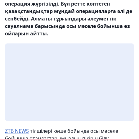
операция жүргізілді. Бұл ретте көптеген
қазақстандықтар мұндай операцияларға әлі де
сенбейді. Алматы тұрғындары әлеуметтік
сауалнама барысында осы мәселе бойынша өз
ойларын айтты.
ZTB NEWS
тілшілері көше бойында осы мәселе
бойынша отандастарымыздың пікірін білу