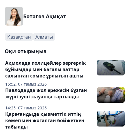
Ботагөз Ақиқат
Қазақстан
Алматы
Оқи отырыңыз
Ақмолада полицейлер зергерлік
бұйымдар мен бағалы заттар
салынған сөмке ұрлығын ашты
15:52, 07 тамыз 2026
Павлодарда жол ережесін бұзған
жүргізуші жауапқа тартылды
14:25, 07 тамыз 2026
Қарағандыда қызметтік иттің
көмегімен жоғалған бойжеткен
табылды