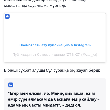
мақсатында сауалнама жүргізді.
Посмотреть эту публикацию в Instagram
Публикация от Сетевое издание "ZTB.KZ" (@ztb_kz)
Бірінші сұхбат алушы бұл сұраққа оң жауап берді:
"Егер мен өлсем, иә. Менің ойымша, өзім
өмір сүре алмасам да басқаға өмір сайлау –
адамның басты міндеті", – деді ол.