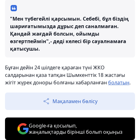
"Мен түбегейлі қарсымын. Себебі, бұл біздің
шариғатымызда дұрыс деп саналмаған.
Қандай жағдай болсын, ойымды
өзгертпеймін",- деді келесі бір сауалнамаға
қатысушы.
Бұған дейін 24 шілдеге қараған түні ЖКО
салдарынан қаза тапқан Шымкенттік 18 жастағы
жігіт жүрек доноры болғаны хабарланған
болатын
.
Мақаламен бөлісу
Google-ға қосылып,
жаңалықтарды бірінші болып оқыңыз