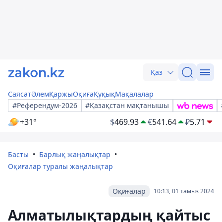
Қаз
Саясат
Әлем
Қаржы
Оқиға
Құқық
Мақалалар
#Референдум-2026
#Қазақстан мақтанышы
+31°
$
469.93
€
541.64
₽
5.71
Басты
Барлық жаңалықтар
Оқиғалар туралы жаңалықтар
Оқиғалар
10:13, 01 тамыз 2024
Алматылықтардың қайтыс