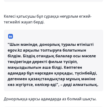
Келесі қатысушы бұл сұраққа неғұрлым егжей-
тегжейлі жауап берді.
"Шын мәнінде, донорлық туралы өтінішті
egov.kz арқылы толтыруға болатынын
білдім. Біздің отандық балалар осы мәселе
төңірегінде деректі фильм түсіріп,
маңыздылығын аша білді. Көптеген
адамдар бұл нәрседен қорқады, түсінбейді,
дегенмен қазақстандықтар мұның мәніне
көз жүгіртсе, келісер еді", – деді алматылық.
Донорлыққа қарсы адамдарда аз болмай шықты.