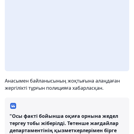
Анасымен байланысының жоқтығына алаңдаған
жергілікті тұрғын полицияға хабарласқан.
"Осы факті бойынша оқиға орнына жедел
тергеу тобы жіберілді. Төтенше жағдайлар
департаментінің қызметкерлерімен бірге