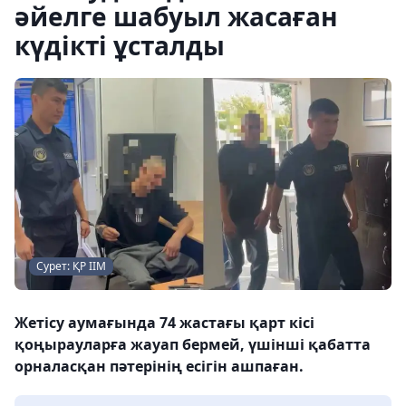
әйелге шабуыл жасаған
күдікті ұсталды
Сурет: ҚР ІІМ
Жетісу аумағында 74 жастағы қарт кісі
қоңырауларға жауап бермей, үшінші қабатта
орналасқан пәтерінің есігін ашпаған.