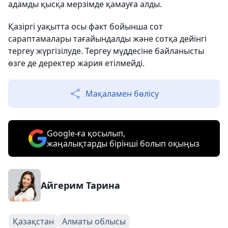
адамды қысқа мерзімде қамауға алды.
Қазіргі уақытта осы факт бойынша сот
сараптамалары тағайындалды және сотқа дейінгі
тергеу жүргізілуде. Тергеу мүддесіне байланысты
өзге де деректер жария етілмейді.
Мақаламен бөлісу
Google-ға қосылып,
жаңалықтарды бірінші болып оқыңыз
Айгерим Тарина
Қазақстан
Алматы облысы