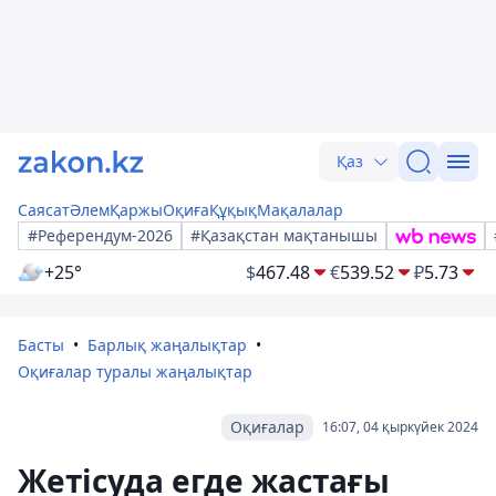
Қаз
Саясат
Әлем
Қаржы
Оқиға
Құқық
Мақалалар
#Референдум-2026
#Қазақстан мақтанышы
+25°
$
467.48
€
539.52
₽
5.73
Басты
Барлық жаңалықтар
Оқиғалар туралы жаңалықтар
Оқиғалар
16:07, 04 қыркүйек 2024
Жетісуда егде жастағы