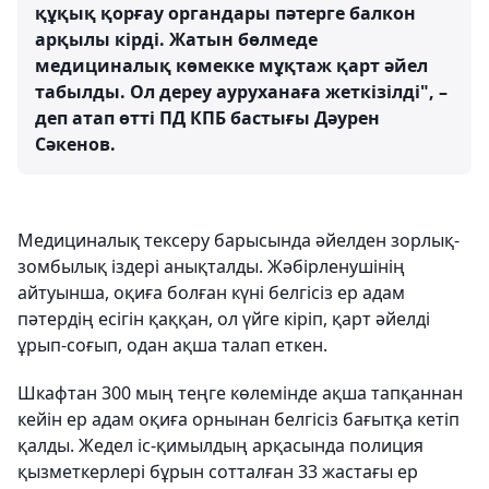
құқық қорғау органдары пәтерге балкон
арқылы кірді. Жатын бөлмеде
медициналық көмекке мұқтаж қарт әйел
табылды. Ол дереу ауруханаға жеткізілді", –
деп атап өтті ПД КПБ бастығы Дәурен
Сәкенов.
Медициналық тексеру барысында әйелден зорлық-
зомбылық іздері анықталды. Жәбірленушінің
айтуынша, оқиға болған күні белгісіз ер адам
пәтердің есігін қаққан, ол үйге кіріп, қарт әйелді
ұрып-соғып, одан ақша талап еткен.
Шкафтан 300 мың теңге көлемінде ақша тапқаннан
кейін ер адам оқиға орнынан белгісіз бағытқа кетіп
қалды. Жедел іс-қимылдың арқасында полиция
қызметкерлері бұрын сотталған 33 жастағы ер