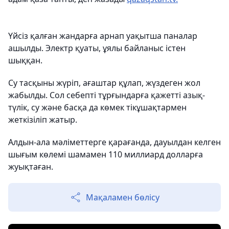
Үйсіз қалған жандарға арнап уақытша паналар
ашылды. Электр қуаты, ұялы байланыс істен
шыққан.
Су тасқыны жүріп, ағаштар құлап, жүздеген жол
жабылды. Сол себепті тұрғындарға қажетті азық-
түлік, су және басқа да көмек тікұшақтармен
жеткізіліп жатыр.
Алдын-ала мәліметтерге қарағанда, дауылдан келген
шығым көлемі шамамен 110 миллиард долларға
жуықтаған.
Мақаламен бөлісу