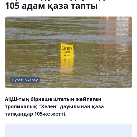
105 адам қаза тапты
Сурет: pixabay
АҚШ-тың бірнеше штатын жайпаған
тропикалық "Хелен" дауылынан қаза
тапқандар 105-ке жетті.