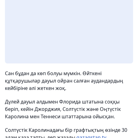
Сан бұдан да көп болуы мүмкін. Өйткені
құтқарушылар дауыл ойран салған аудандардың
кейбіріне әлі жеткен жоқ.
Дүлей дауыл алдымен Флорида штатына соққы
беріп, кейін Джорджия, Солтүстік және Оңтүстік
Каролина мен Теннеси штаттарына ойысқан.
Солтүстік Каролинадағы бір графтықтың өзінде 30
адам қаза тапты, деп жазады
qazaqstan.tv.