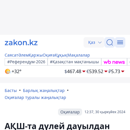
Қаз
Саясат
Әлем
Қаржы
Оқиға
Құқық
Мақалалар
#Референдум-2026
#Қазақстан мақтанышы
+32°
$
467.48
€
539.52
₽
5.73
Басты
Барлық жаңалықтар
Оқиғалар туралы жаңалықтар
Оқиғалар
12:37, 30 қыркүйек 2024
АҚШ-та дүлей дауылдан