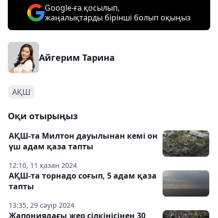
Google-ға қосылып,
жаңалықтарды бірінші болып оқыңыз
Айгерим Тарина
АҚШ
Оқи отырыңыз
АҚШ-та Милтон дауылынан кемі он
үш адам қаза тапты
12:10, 11 қазан 2024
АҚШ-та торнадо соғып, 5 адам қаза
тапты
13:35, 29 сәуір 2024
Жапониядағы жер сілкінісінен 30