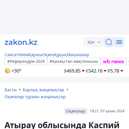
Қаз
Саясат
Әлем
Қаржы
Оқиға
Құқық
Мақалалар
#Референдум-2026
#Қазақстан мақтанышы
+30°
$
469.85
€
542.16
₽
5.78
Басты
Барлық жаңалықтар
Оқиғалар туралы жаңалықтар
Оқиғалар
18:21, 07 қазан 2024
Атырау облысында Каспий