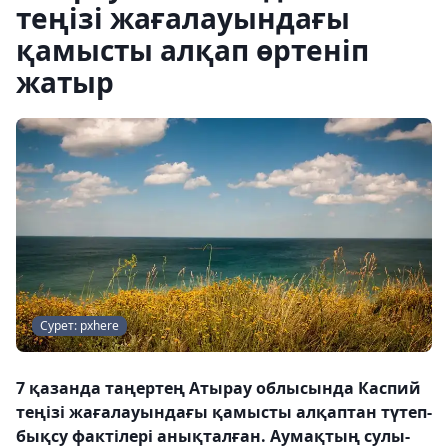
теңізі жағалауындағы
қамысты алқап өртеніп
жатыр
Сурет: pxhere
7 қазанда таңертең Атырау облысында Каспий
теңізі жағалауындағы қамысты алқаптан түтеп-
бықсу фактілері анықталған. Аумақтың сулы-