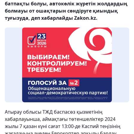
батпақты болуы, автокөлік жүретін жолдардың
болмауы от ошақтарын сөндіруге қиындық
туғызуда, деп хабарлайды Zakon.kz.
Атырау облысы ТЖД баспасөз қызметінің
хабарлауынша, аймақтағы төтеншеліктер 2024
жылы 7 қазан күні сағат 13:00-де Каспий теңізінің
жағалауына әуеден Еврокоптер арқылы барлау