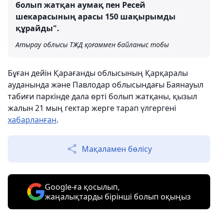
болып жатқан аумақ пен Ресей
шекарасының арасы 150 шақырымды
құрайды".
Атырау облысы ТЖД қоғаммен байланыс тобы
Бұған дейін Қарағанды облысының Қарқаралы
ауданында және Павлодар облысындағы Баянауыл
табиғи паркінде дала өрті болып жатқаны, қызыл
жалын 21 мың гектар жерге тарап үлгергені
хабарланған
.
Мақаламен бөлісу
Google-ға қосылып,
жаңалықтарды бірінші болып оқыңыз