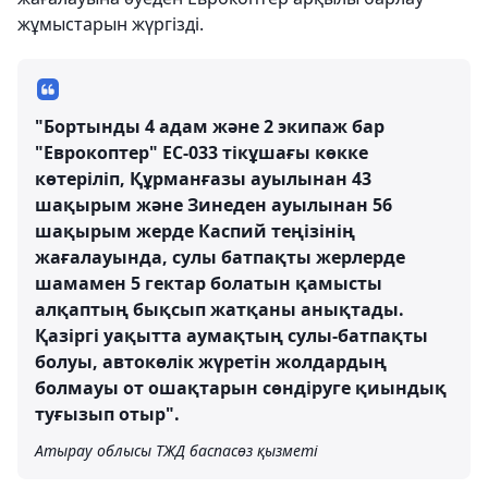
жұмыстарын жүргізді.
"Бортынды 4 адам және 2 экипаж бар
"Еврокоптер" ЕС-033 тікұшағы көкке
көтеріліп, Құрманғазы ауылынан 43
шақырым және Зинеден ауылынан 56
шақырым жерде Каспий теңізінің
жағалауында, сулы батпақты жерлерде
шамамен 5 гектар болатын қамысты
алқаптың бықсып жатқаны анықтады.
Қазіргі уақытта аумақтың сулы-батпақты
болуы, автокөлік жүретін жолдардың
болмауы от ошақтарын сөндіруге қиындық
туғызып отыр".
Атырау облысы ТЖД баспасөз қызметі