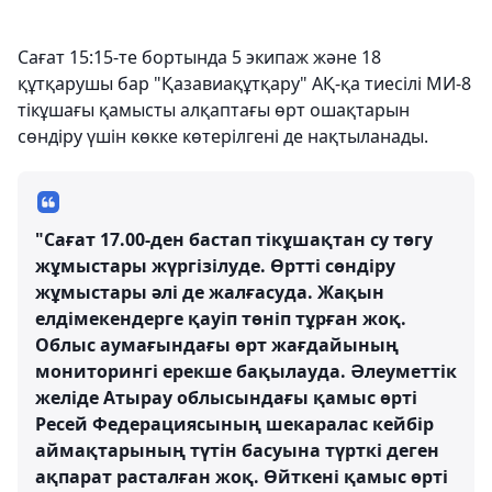
Сағат 15:15-те бортында 5 экипаж және 18
құтқарушы бар "Қазавиақұтқару" АҚ-қа тиесілі МИ-8
тікұшағы қамысты алқаптағы өрт ошақтарын
сөндіру үшін көкке көтерілгені де нақтыланады.
"Сағат 17.00-ден бастап тікұшақтан су төгу
жұмыстары жүргізілуде. Өртті сөндіру
жұмыстары әлі де жалғасуда. Жақын
елдімекендерге қауіп төніп тұрған жоқ.
Облыс аумағындағы өрт жағдайының
мониторингі ерекше бақылауда. Әлеуметтік
желіде Атырау облысындағы қамыс өрті
Ресей Федерациясының шекаралас кейбір
аймақтарының түтін басуына түрткі деген
ақпарат расталған жоқ. Өйткені қамыс өрті