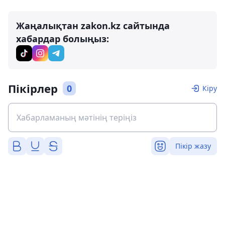
Жаңалықтан zakon.kz сайтында
хабардар болыңыз:
Пікірлер
0
Кіру
Пікір жазу