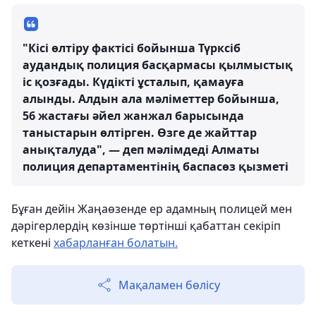
"Кісі өлтіру фактісі бойынша Түрксіб
аудандық полиция басқармасы қылмыстық
іс қозғады. Күдікті ұсталып, қамауға
алынды. Алдын ала мәліметтер бойынша,
56 жастағы әйел жанжал барысында
таныстарын өлтірген. Өзге де жайттар
анықталуда", — деп мәлімдеді Алматы
полиция департаментінің баспасөз қызметі
Бұған дейін Жаңаөзенде ер адамның полицей мен
дәрігерлердің көзінше төртінші қабаттан секіріп
кеткені
хабарланған болатын.
Мақаламен бөлісу