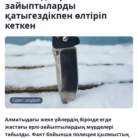
зайыптыларды
қатыгездікпен өлтіріп
кеткен
Сурет: unsplash
Алматыдағы жеке үйлердің бірінде егде
жастағы ерлі-зайыптылардың мүрделері
табылды. Факт бойынша полиция қылмыстық