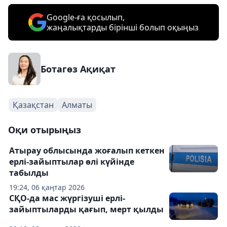
Google-ға қосылып,
жаңалықтарды бірінші болып оқыңыз
Ботагөз Ақиқат
Қазақстан
Алматы
Оқи отырыңыз
Атырау облысында жоғалып кеткен
ерлі-зайыптылар өлі күйінде
табылды
19:24, 06 қаңтар 2026
СҚО-да мас жүргізуші ерлі-
зайыптыларды қағып, мерт қылды