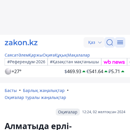
Қаз
Саясат
Әлем
Қаржы
Оқиға
Құқық
Мақалалар
#Референдум-2026
#Қазақстан мақтанышы
+27°
$
469.93
€
541.64
₽
5.71
Басты
Барлық жаңалықтар
Оқиғалар туралы жаңалықтар
Оқиғалар
12:24, 02 желтоқсан 2024
Алматыда ерлі-