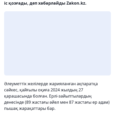
іс қозғады, деп хабарлайды Zakon.kz.
Әлеуметтік желілерде жарияланған ақпаратқа
сәйкес, қайғылы оқиға 2024 жылдың 27
қарашасында болған. Ерлі-зайыптылардың
денесінде (89 жастағы әйел мен 87 жастағы ер адам)
пышақ жарақаттары бар.