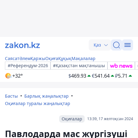
Қаз
Саясат
Әлем
Қаржы
Оқиға
Құқық
Мақалалар
#Референдум-2026
#Қазақстан мақтанышы
+32°
$
469.93
€
541.64
₽
5.71
Басты
Барлық жаңалықтар
Оқиғалар туралы жаңалықтар
Оқиғалар
13:39, 17 желтоқсан 2024
Павлодарда мас жүргізуші