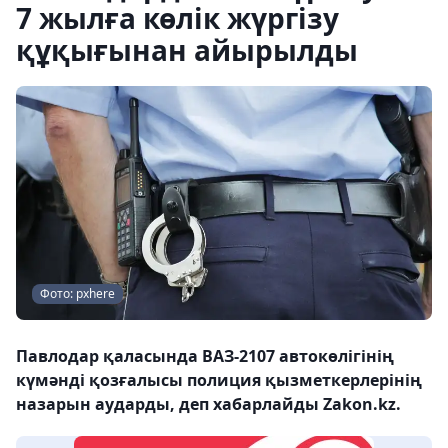
7 жылға көлік жүргізу
құқығынан айырылды
Фото: pxhere
Павлодар қаласында ВАЗ-2107 автокөлігінің
күмәнді қозғалысы полиция қызметкерлерінің
назарын аударды, деп хабарлайды Zakon.kz.