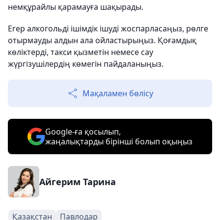
немқұрайлы қарамауға шақырады.
Егер алкогольді ішімдік ішуді жоспарласаңыз, рөлге
отырмауды алдын ала ойластырыңыз. Қоғамдық
көліктерді, такси қызметін немесе сау
жүргізушілердің көмегін пайдаланыңыз.
Мақаламен бөлісу
Google-ға қосылып,
жаңалықтарды бірінші болып оқыңыз
Айгерим Тарина
Қазақстан
Павлодар