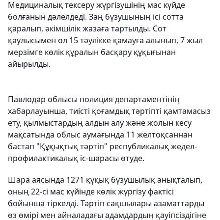
Медициналық тексеру жүргізушінің мас күйде
болғанын дәлелдеді. Заң бұзушының ісі сотта
қаралып, әкімшілік жазаға тартылды. Сот
қаулысымен ол 15 тәулікке қамауға алынып, 7 жыл
мерзімге көлік құралын басқару құқығынан
айырылды.
Павлодар облысы полиция департаментінің
хабарлауынша, тиісті қоғамдық тәртіпті қамтамасыз
ету, қылмыстардың алдын алу және жолын кесу
мақсатында облыс аумағында 11 желтоқсаннан
бастап "Құқықтық тәртіп" республикалық жедел-
профилактикалық іс-шарасы өтуде.
Шара аясында 1271 құқық бұзушылық анықталып,
оның 22-сі мас күйінде көлік жүргізу фактісі
бойынша тіркелді. Тәртіп сақшылары азаматтарды
өз өмірі мен айналадағы адамдардың қауіпсіздігіне