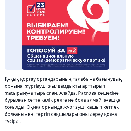
Құқық қорғау органдарының талабына бағынудың
орнына, жүргізуші жылдамдықты арттырып,
жасырынуға тырысқан. Алайда, Раскова көшесіне
бұрылған сәтте көлік рөлге ие бола алмай, ағашқа
соғылды. Оқиға орнында жүргізуші қашып кетпек
болғанымен, тәртіп сақшылары оны дереу қолға
түсірді.