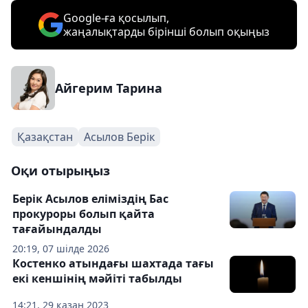
Google-ға қосылып,
жаңалықтарды бірінші болып оқыңыз
Айгерим Тарина
Қазақстан
Асылов Берік
Оқи отырыңыз
Берік Асылов еліміздің Бас
прокуроры болып қайта
тағайындалды
20:19, 07 шілде 2026
Костенко атындағы шахтада тағы
екі кеншінің мәйіті табылды
14:21, 29 қазан 2023