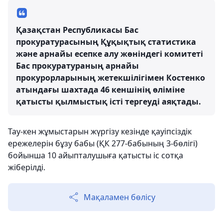
Қазақстан Республикасы Бас
прокуратурасының Құқықтық статистика
және арнайы есепке алу жөніндегі комитеті
Бас прокуратураның арнайы
прокурорларының жетекшілігімен Костенко
атындағы шахтада 46 кеншінің өліміне
қатысты қылмыстық істі тергеуді аяқтады.
Тау-кен жұмыстарын жүргізу кезінде қауіпсіздік
ережелерін бұзу бабы (ҚК 277-бабының 3-бөлігі)
бойынша 10 айыпталушыға қатысты іс сотқа
жіберілді.
Мақаламен бөлісу