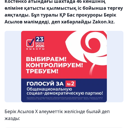
Костенко атындағы шахтада 46 кеншінің
өліміне қатысты қылмыстық іс бойынша тергеу
аяқталды. Бұл туралы ҚР Бас прокуроры Берік
Асылов мәлімдеді, деп хабарлайды Zakon.kz.
Берік Асылов X әлеуметтік желісінде былай деп
жазды: