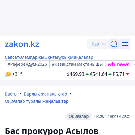
Қаз
Саясат
Әлем
Қаржы
Оқиға
Құқық
Мақалалар
#Референдум-2026
#Қазақстан мақтанышы
+31°
$
469.93
€
541.64
₽
5.71
Басты
Барлық жаңалықтар
Оқиғалар туралы жаңалықтар
Оқиғалар
16:28, 17 ақпан 2025
Бас прокурор Асылов