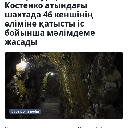
Костенко атындағы
шахтада 46 кеншінің
өліміне қатысты іс
бойынша мәлімдеме
жасады
Сурет: wikimedia