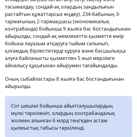
тасымалдау, сондай-ақ олардың заңдылығын
растайтын құжаттарсыз өңдеу), 234-бабының 3-
тармағының 2-тармақшасы (экономикалық
контрабанда) бойынша 9 жылға бас бостандығынан
айырылды, сондай-ақ мемлекеттік қызметте өмір
бойына лауазым атқаруға тыйым салынып,
қоғамдық бірлестіктерді құруға және басшылыққа
алуға байланысты қызметпен 5 жыл мерзімге
айналысу құқығынан айырумен тағайындалды.
Оның сыбайластары 8 жылға бас бостандығынан
айырылды.
Сот шешімі бойынша айыпталушылардың
мүлкі тәркіленіп, олардың контрабандалық
жолмен алынған 6 млрд теңгеден астам
қылмыстық табысы тәркіленді.