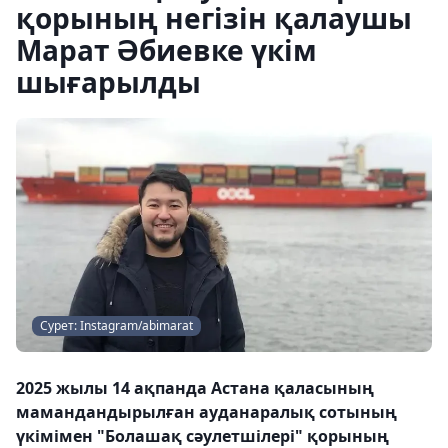
қорының негізін қалаушы
Марат Әбиевке үкім
шығарылды
Сурет: Instagram/abimarat
2025 жылы 14 ақпанда Астана қаласының
мамандандырылған ауданаралық сотының
үкімімен "Болашақ сәулетшілері" қорының