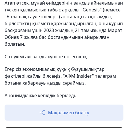
Атап өтсек, мұнай өнімдерінің заңсыз айналымынан
түскен қылмыстық табыс арқылы "Genesis" (немесе
"Болашақ сәулетшілері") атты заңсыз қоғамдық
бірлестіктің қызметі қаржыландырылған, оны құрып
басқарғаны үшін 2023 жылдың 21 тамызында Марат
Әбиев 7 жылға бас бостандығынан айырылған
болатын.
Сот үкімі әлі заңды күшіне енген жоқ.
Егер сіз экономикалық құқық бұзушылықтар
фактілері жайлы білсеңіз, "АФМ Insider" телеграм
ботына хабарлауыңызды сұраймыз.
Анонимділікке кепілдік беріледі.
Мақаламен бөлісу