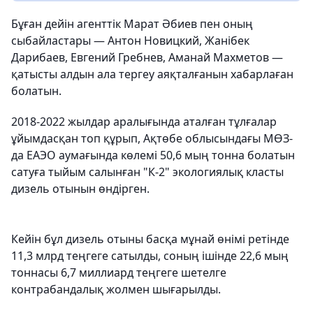
Бұған дейін агенттік Марат Әбиев пен оның
сыбайластары — Антон Новицкий, Жанібек
Дарибаев, Евгений Гребнев, Аманай Махметов —
қатысты алдын ала тергеу аяқталғанын хабарлаған
болатын.
2018-2022 жылдар аралығында аталған тұлғалар
ұйымдасқан топ құрып, Ақтөбе облысындағы МӨЗ-
да ЕАЭО аумағында көлемі 50,6 мың тонна болатын
сатуға тыйым салынған "К-2" экологиялық класты
дизель отынын өндірген.
Кейін бұл дизель отыны басқа мұнай өнімі ретінде
11,3 млрд теңгеге сатылды, соның ішінде 22,6 мың
тоннасы 6,7 миллиард теңгеге шетелге
контрабандалық жолмен шығарылды.