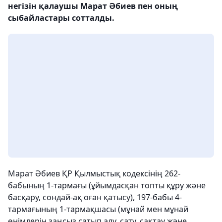
негізін қалаушы Марат Әбиев пен оның
сыбайластары сотталды.
Марат Әбиев ҚР Қылмыстық кодексінің 262-
бабының 1-тармағы (ұйымдасқан топты құру және
басқару, сондай-ақ оған қатысу), 197-бабы 4-
тармағының 1-тармақшасы (мұнай мен мұнай
өнімдерін заңсыз сатып алу, сату, сақтау және