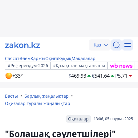
Қаз
Саясат
Әлем
Қаржы
Оқиға
Құқық
Мақалалар
#Референдум-2026
#Қазақстан мақтанышы
+33°
$
469.93
€
541.64
₽
5.71
Басты
Барлық жаңалықтар
Оқиғалар туралы жаңалықтар
Оқиғалар
13:06, 05 наурыз 2025
"Болашақ сәулетшілері"