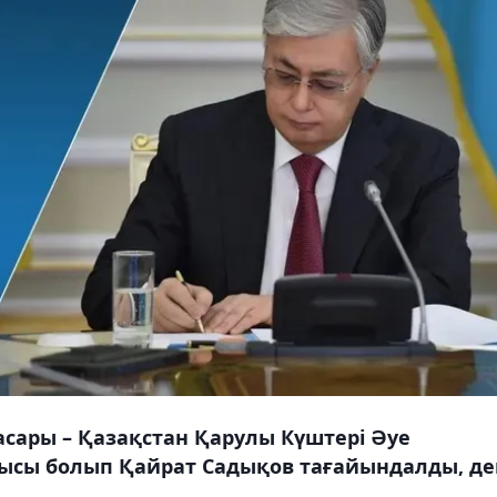
сары – Қазақстан Қарулы Күштері Әуе
шысы болып Қайрат Садықов тағайындалды, де