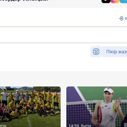
Пікір жаз
үгін
14:59, Бүгін