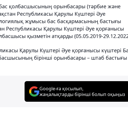
 бас қолбасшысының орынбасары (тәрбие және
қстан Республикасы Қарулы Күштері Әуе
ологиялық жұмысы бас басқармасының бастығы
тан Республикасы Қарулы Күштері Әуе қорғанысы
басшысы қызметін атқарды (05.05.2019-29.12.2022
бликасы Қарулы Күштері Әуе қорғанысы күштері Б
асшысының бірінші орынбасары – штаб бастығы
Google-ға қосылып,
жаңалықтарды бірінші болып оқыңыз