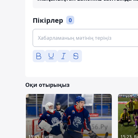
Пікірлер
0
Оқи отырыңыз
15:45, Бүгін
15:23, Б