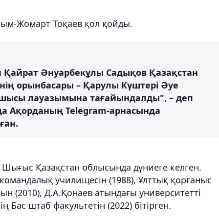
сым-Жомарт Тоқаев қол қойды.
 Қайрат Әнуарбекұлы Садықов Қазақстан
нің орынбасары – Қарулы Күштері Әуе
сшысы лауазымына тағайындалды", – деп
да Ақорданың Telegram-арнасында
ған.
е Шығыс Қазақстан облысында дүниеге келген.
командалық училищесін (1988), Ұлттық қорғаныс
ын (2010), Д.А.Қонаев атындағы университетті
ң Бас штаб факультетін (2022) бітірген.