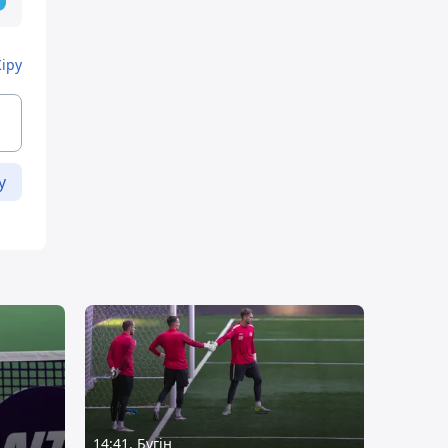
Кіру
у
14:41, Бүгін