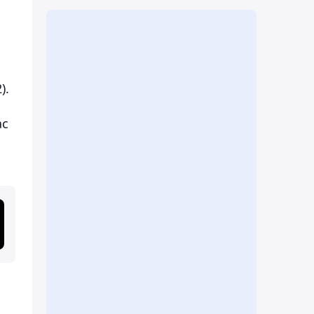
).
ас