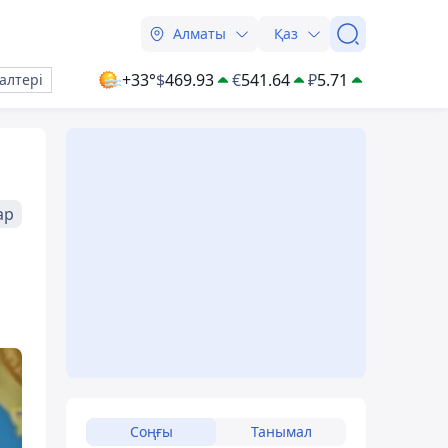
Алматы
Қаз
+33°
$
469.93
€
541.64
₽
5.71
алтері
ар
Соңғы
Танымал