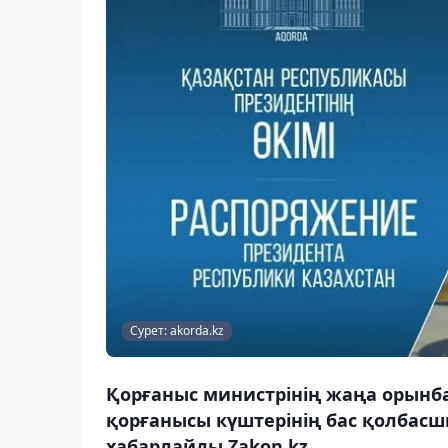
Сурет: akorda.kz
Қорғаныс министрінің жаңа орынба
қорғанысы күштерінің бас қолбас
хабарлайды Zakon.kz.