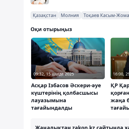
Қазақстан
Молния
Тоқаев Касым-Жом
Оқи отырыңыз
09:32, 15 шілде 2025
16:00, 
Асқар Ізбасов Әскери-әуе
ҚР Қар
күштерінің қолбасшысы
қорға
лауазымына
жаңа 
тағайындалды
тағай
Жаңалықтан zakon.kz сайтында х