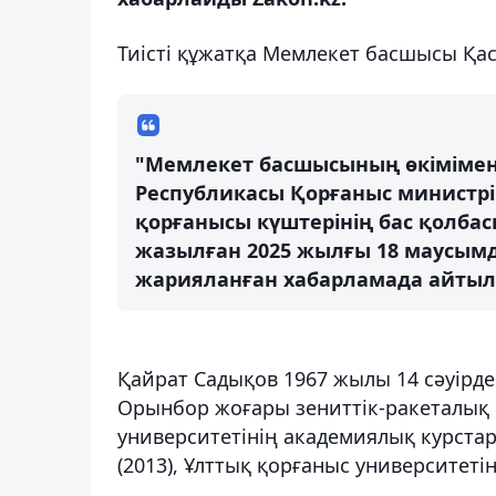
Тиісті құжатқа Мемлекет басшысы Қа
"Мемлекет басшысының өкімімен
Республикасы Қорғаныс министрі
қорғанысы күштерінің бас қолба
жазылған 2025 жылғы 18 маусым
жарияланған хабарламада айтыл
Қайрат Садықов 1967 жылы 14 сәуірд
Орынбор жоғары зениттік-ракеталық 
университетінің академиялық курстар
(2013), Ұлттық қорғаныс университетіні