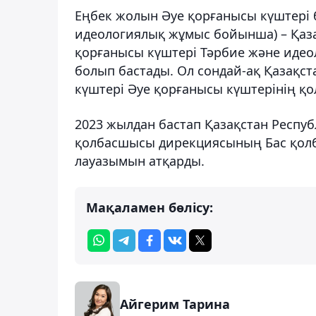
Еңбек жолын Әуе қорғанысы күштері
идеологиялық жұмыс бойынша) – Қаза
қорғанысы күштері Тәрбие және иде
болып бастады. Ол сондай-ақ Қазақс
күштері Әуе қорғанысы күштерінің қол
2023 жылдан бастап Қазақстан Респу
қолбасшысы дирекциясының Бас қолб
лауазымын атқарды.
Мақаламен бөлісу:
Айгерим Тарина