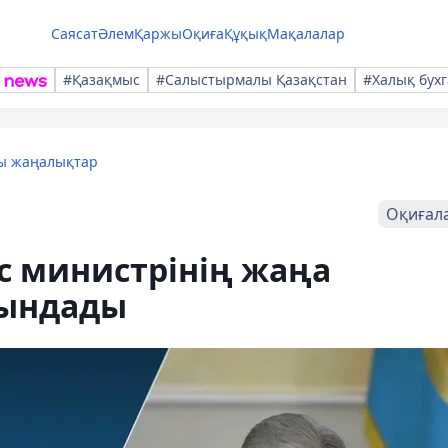
Саясат
Әлем
Қаржы
Оқиға
Құқық
Мақалалар
#Қазақмыс
#Салыстырмалы Қазақстан
#Халық бухг
лы жаңалықтар
Оқиғал
с министрінің жаңа
йындады