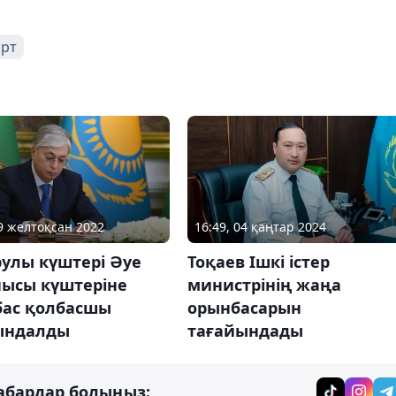
арт
29 желтоқсан 2022
16:49, 04 қаңтар 2024
улы күштері Әуе
Тоқаев Ішкі істер
нысы күштеріне
министрінің жаңа
бас қолбасшы
орынбасарын
ындалды
тағайындады
абардар болыңыз: