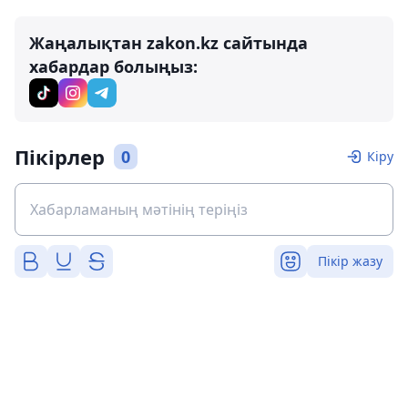
Жаңалықтан zakon.kz сайтында
хабардар болыңыз:
Пікірлер
0
Кіру
Пікір жазу