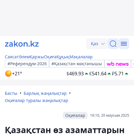
Қаз
Саясат
Әлем
Қаржы
Оқиға
Құқық
Мақалалар
#Референдум-2026
#Қазақстан мақтанышы
+21°
$
469.93
€
541.64
₽
5.71
Басты
Барлық жаңалықтар
Оқиғалар туралы жаңалықтар
Оқиғалар
16:10, 20 маусым 2025
Қазақстан өз азаматтарын