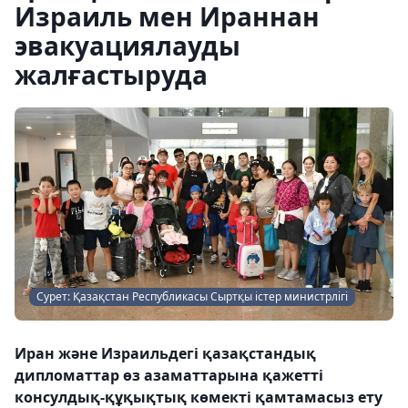
Израиль мен Ираннан
эвакуациялауды
жалғастыруда
Сурет: Қазақстан Республикасы Сыртқы істер министрлігі
Иран және Израильдегі қазақстандық
дипломаттар өз азаматтарына қажетті
консулдық-құқықтық көмекті қамтамасыз ету