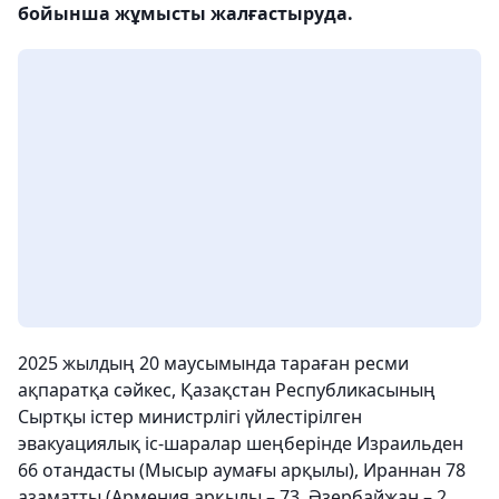
бойынша жұмысты жалғастыруда.
2025 жылдың 20 маусымында тараған ресми
ақпаратқа сәйкес, Қазақстан Республикасының
Сыртқы істер министрлігі үйлестірілген
эвакуациялық іс-шаралар шеңберінде Израильден
66 отандасты (Мысыр аумағы арқылы), Ираннан 78
азаматты (Армения арқылы – 73, Әзербайжан – 2,