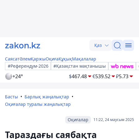
Қаз
Саясат
Әлем
Қаржы
Оқиға
Құқық
Мақалалар
#Референдум-2026
#Қазақстан мақтанышы
+24°
$
467.48
€
539.52
₽
5.73
Басты
Барлық жаңалықтар
Оқиғалар туралы жаңалықтар
Оқиғалар
11:22, 24 маусым 2025
Тараздағы саябақта