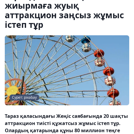
жиырмаға жуық
аттракцион заңсыз жұмыс
істеп тұр
Сурет: pixabay
Тараз қаласындағы Жеңіс саябағында 20 шақты
аттракцион тиісті құжатсыз жұмыс істеп тұр.
Олардың қатарында құны 80 миллион теңге