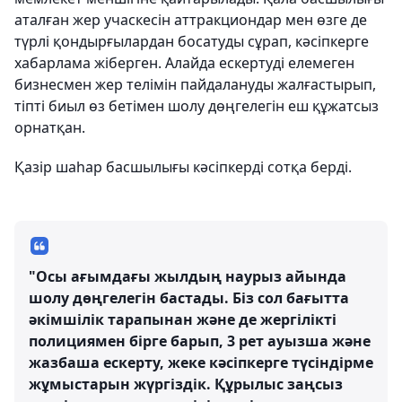
аталған жер учаскесін аттракциондар мен өзге де
түрлі қондырғылардан босатуды сұрап, кәсіпкерге
хабарлама жіберген. Алайда ескертуді елемеген
бизнесмен жер телімін пайдалануды жалғастырып,
тіпті биыл өз бетімен шолу дөңгелегін еш құжатсыз
орнатқан.
Қазір шаһар басшылығы кәсіпкерді сотқа берді.
"Осы ағымдағы жылдың наурыз айында
шолу дөңгелегін бастады. Біз сол бағытта
әкімшілік тарапынан және де жергілікті
полициямен бірге барып, 3 рет ауызша және
жазбаша ескерту, жеке кәсіпкерге түсіндірме
жұмыстарын жүргіздік. Құрылыс заңсыз