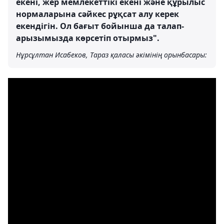
екені, жер мемлекеттікі екені және құрылыс
нормаларына сәйкес рұқсат алу керек
екендігін. Ол бағыт бойынша да талап-
арызымызда көрсетіп отырмыз".
Нұрсұлтан Исабеков, Тараз қаласы әкімінің орынбасары: