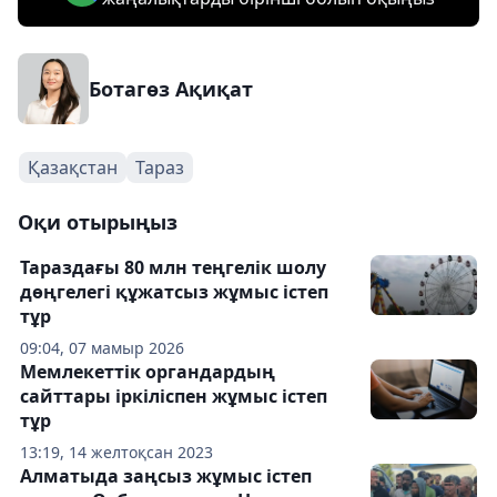
Ботагөз Ақиқат
Қазақстан
Тараз
Оқи отырыңыз
Тараздағы 80 млн теңгелік шолу
дөңгелегі құжатсыз жұмыс істеп
тұр
09:04, 07 мамыр 2026
Мемлекеттік органдардың
сайттары іркіліспен жұмыс істеп
тұр
13:19, 14 желтоқсан 2023
Алматыда заңсыз жұмыс істеп