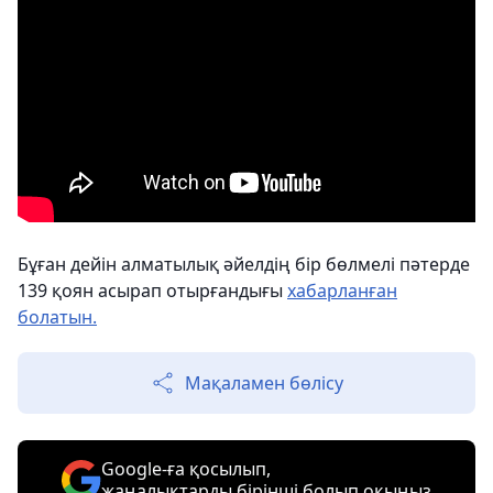
Бұған дейін алматылық әйелдің бір бөлмелі пәтерде
139 қоян асырап отырғандығы
хабарланған
болатын.
Мақаламен бөлісу
Google-ға қосылып,
жаңалықтарды бірінші болып оқыңыз