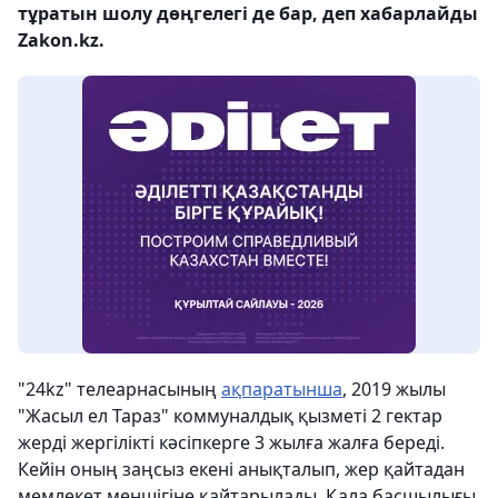
тұратын шолу дөңгелегі де бар, деп хабарлайды
Zakon.kz.
"24kz" телеарнасының
ақпаратынша
, 2019 жылы
"Жасыл ел Тараз" коммуналдық қызметі 2 гектар
жерді жергілікті кәсіпкерге 3 жылға жалға береді.
Кейін оның заңсыз екені анықталып, жер қайтадан
мемлекет меншігіне қайтарылады. Қала басшылығы