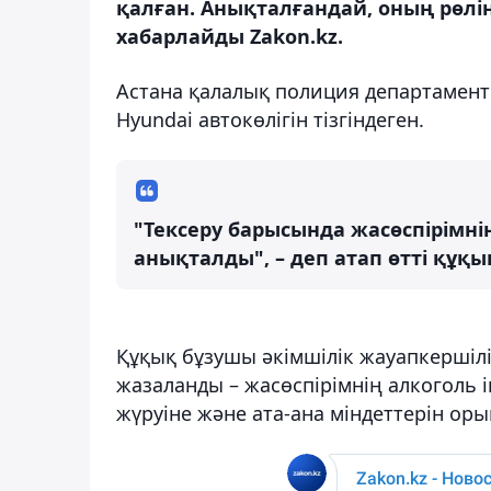
қалған. Анықталғандай, оның рөлін
хабарлайды Zakon.kz.
Астана қалалық полиция департаментін
Hyundai автокөлігін тізгіндеген.
"Тексеру барысында жасөспірімні
анықталды", – деп атап өтті құқ
Құқық бұзушы әкімшілік жауапкершілі
жазаланды – жасөспірімнің алкоголь і
жүруіне және ата-ана міндеттерін ор