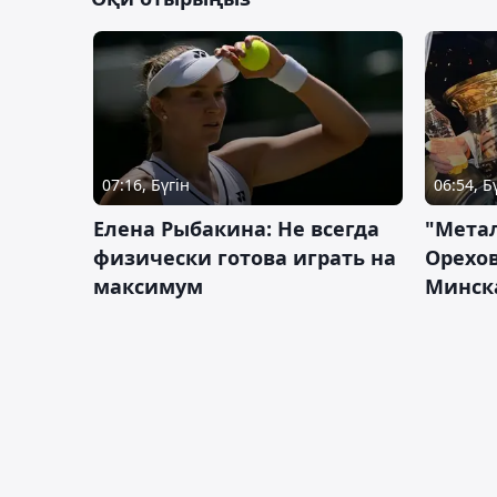
07:16, Бүгін
06:54, Б
Елена Рыбакина: Не всегда
"Мета
физически готова играть на
Орехов
максимум
Минск