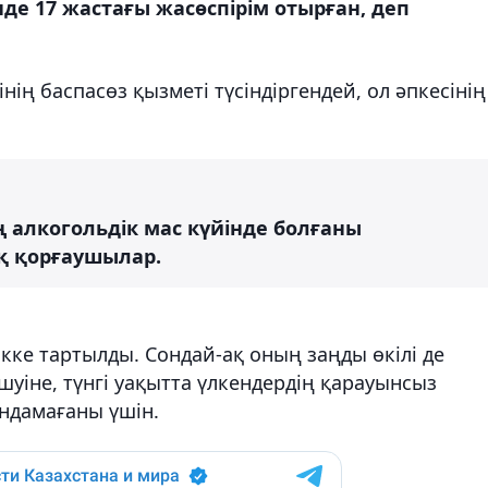
де 17 жастағы жасөспірім отырған, деп
ің баспасөз қызметі түсіндіргендей, ол әпкесінің
ң алкогольдік мас күйінде болғаны
ық қорғаушылар.
кке тартылды. Сондай-ақ оның заңды өкілі де
шуіне, түнгі уақытта үлкендердің қарауынсыз
ындамағаны үшін.