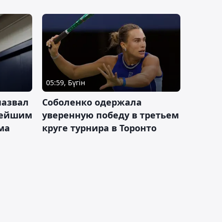
05:59, Бүгін
назвал
Соболенко одержала
лейшим
уверенную победу в третьем
ма
круге турнира в Торонто