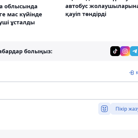
автобус жолаушыларын
а облысында
қауіп төндірді
іге мас күйінде
уші ұсталды
абардар болыңыз:
Пікір жаз