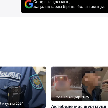
Google-ға қосылып,
жаңалықтарды бірінші болып оқыңыз
17:29, 16 қаңтар 2025
13 маусым 2024
Ақтөбеде мас жүргізуші