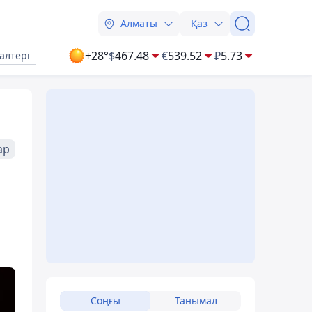
Алматы
Қаз
+28°
$
467.48
€
539.52
₽
5.73
алтері
ар
Соңғы
Танымал