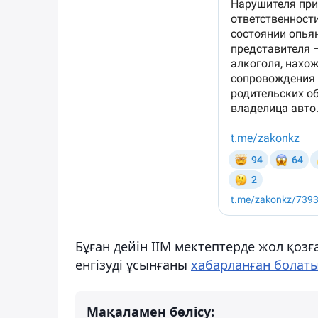
Бұған дейін ІІМ мектептерде жол қоз
енгізуді ұсынғаны
хабарланған болаты
Мақаламен бөлісу: