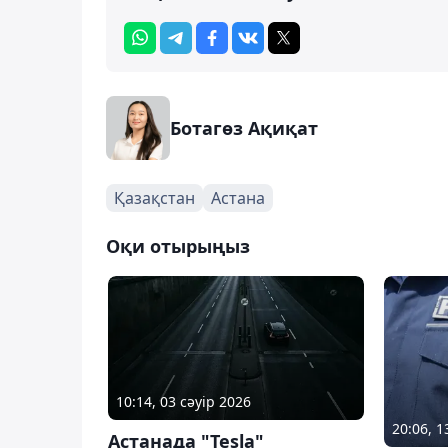
Ботагөз Ақиқат
Қазақстан
Астана
Оқи отырыңыз
10:14, 03 сәуір 2026
20:06, 
Астанада "Tesla"