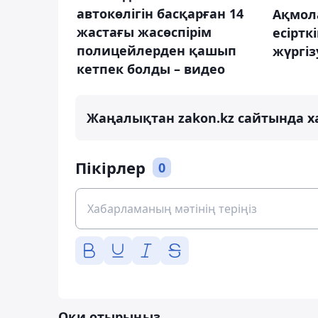
автокөлігін басқарған 14
Ақмол
жастағы жасөспірім
есіртк
полицейлерден қашып
жүргіз
кетпек болды – видео
Жаңалықтан zakon.kz сайтында х
Пікірлер
0
Оқи отырыңыз