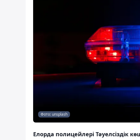
Фото: unsplash
Елорда полицейлері Тәуелсіздік кө