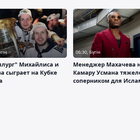
үгін
06:30, Бүгін
ллург" Михайлиса и
Менеджер Махачева 
а сыграет на Кубке
Камару Усмана тяже
а
соперником для Исла