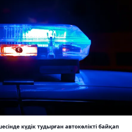
шесінде күдік тудырған автокөлікті байқап