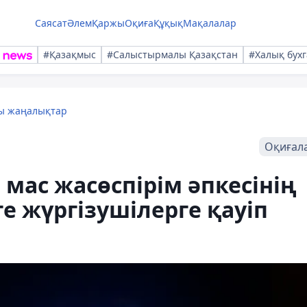
Саясат
Әлем
Қаржы
Оқиға
Құқық
Мақалалар
#Қазақмыс
#Салыстырмалы Қазақстан
#Халық бухг
лы жаңалықтар
Оқиғал
 мас жасөспірім әпкесінің
зге жүргізушілерге қауіп