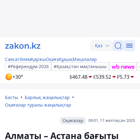
Қаз
Саясат
Әлем
Қаржы
Оқиға
Құқық
Мақалалар
#Референдум-2026
#Қазақстан мақтанышы
+30°
$
467.48
€
539.52
₽
5.73
Басты
Барлық жаңалықтар
Оқиғалар туралы жаңалықтар
Оқиғалар
09:01, 17 желтоқсан 2025
Алматы – Астана бағыты