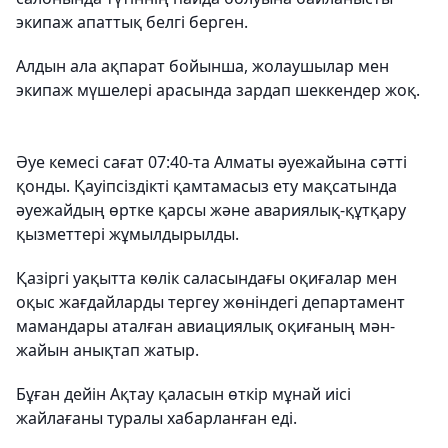
экипаж апаттық белгі берген.
Алдын ала ақпарат бойынша, жолаушылар мен
экипаж мүшелері арасында зардап шеккендер жоқ.
Әуе кемесі сағат 07:40-та Алматы әуежайына сәтті
қонды. Қауіпсіздікті қамтамасыз ету мақсатында
әуежайдың өртке қарсы және авариялық-құтқару
қызметтері жұмылдырылды.
Қазіргі уақытта көлік саласындағы оқиғалар мен
оқыс жағдайларды тергеу жөніндегі департамент
мамандары аталған авиациялық оқиғаның мән-
жайын анықтап жатыр.
Бұған дейін Ақтау қаласын өткір мұнай иісі
жайлағаны туралы хабарланған еді.