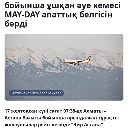
бойынша ұшқан әуе кемесі
MAY-DAY апаттық белгісін
берді
Фото: Zakon.kz/Павел Михеев
17 желтоқсан күні сағат 07:38-де Алматы –
Астана бағыты бойынша орындалған тұрақты
жолаушылар рейсі кезінде "Эйр Астана"