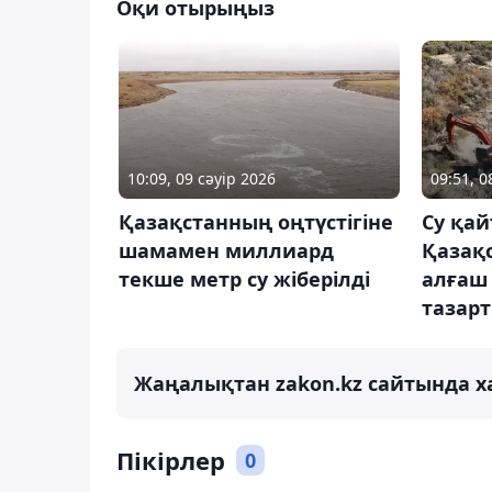
Оқи отырыңыз
10:09, 09 сәуір 2026
09:51, 0
Қазақстанның оңтүстігіне
Су қай
шамамен миллиард
Қазақ
текше метр су жіберілді
алғаш
тазар
Жаңалықтан zakon.kz сайтында х
Пікірлер
0