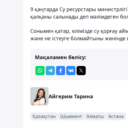
9 қаңтарда Су ресурстары министрлігі
қалқаны салынады деп мәлімдеген бо
Сонымен қатар, елімізде су қорғау а
және не істеуге болмайтыны жөнінде 
Мақаламен бөлісу:
Айгерим Тарина
Қазақстан
Шымкент
Алматы
Астана