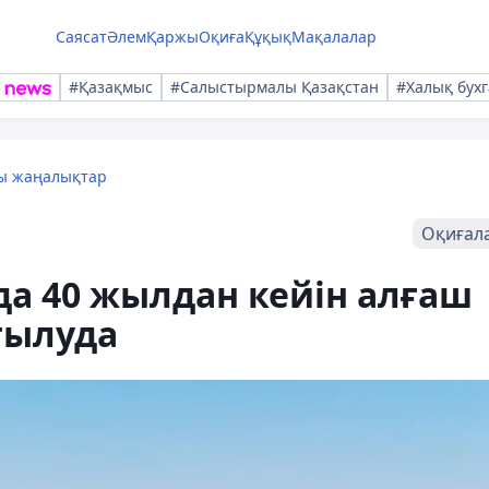
Саясат
Әлем
Қаржы
Оқиға
Құқық
Мақалалар
#Қазақмыс
#Салыстырмалы Қазақстан
#Халық бухг
лы жаңалықтар
Оқиғал
да 40 жылдан кейін алғаш
тылуда