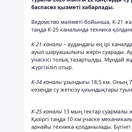
баспасөз қызметі хабарлады.
Ведомство мәліметі бойынша, К-21 жә
таңда К-25 каналында техника қолда
К-21 каналы
– аудандағы ең ірі каналд
ауыл шаруашылығы жерін суарады. А
учаскісі толық тазартылды. Мұндай ж
жүргізіліп отыр.
К-34 каналы
ұзындығы 18,5 км. Оның 7
кезеңде су жеткізу қиындықтары туын
К-25 каналы
13 мың гектар суармалы ж
Қазіргі таңда 10 км учаске механикалы
арнайы техника қолданылады. Бүгінгі 