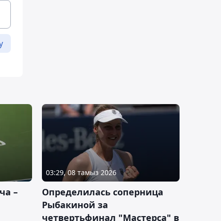
у
03:29, 08 тамыз 2026
ча –
Определилась соперница
Рыбакиной за
четвертьфинал "Мастерса" в