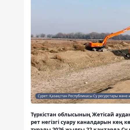
Сурет: Қазақстан Республикасы Су ресурстары және 
Түркістан облысының Жетісай ауда
рет негізгі суару каналдарын кең 
туралы 2026 жылғы 22 қаңтарда Су