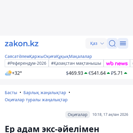
Қаз
Саясат
Әлем
Қаржы
Оқиға
Құқық
Мақалалар
#Референдум-2026
#Қазақстан мақтанышы
+32°
$
469.93
€
541.64
₽
5.71
Басты
Барлық жаңалықтар
Оқиғалар туралы жаңалықтар
Оқиғалар
10:18, 17 ақпан 2026
Ер адам экс-әйелімен