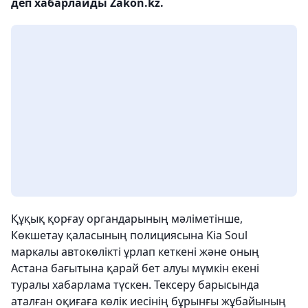
деп хабарлайды Zakon.kz.
Құқық қорғау органдарының мәліметінше,
Көкшетау қаласының полициясына Kia Soul
маркалы автокөлікті ұрлап кеткені және оның
Астана бағытына қарай бет алуы мүмкін екені
туралы хабарлама түскен. Тексеру барысында
аталған оқиғаға көлік иесінің бұрынғы жұбайының