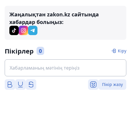
Жаңалықтан zakon.kz сайтында
хабардар болыңыз:
Пікірлер
0
Кіру
Пікір жазу