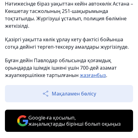
Нәтижесінде біраз уақыттан кейін автокөлік Астана –
Көкшетау тасжолының 251-шақырымында
тоқтатылды. Жүргізуші ұсталып, полиция бөліміне
жеткізілді.
Қазіргі уақытта көлік ұрлау кету фактісі бойынша
сотқа дейінгі тергеп-тексеру амалдары жүргізілуде.
Бұған дейін Павлодар облысында қоғамдық
орындарда ішімдік ішкені үшін 700-дей азамат
жауапкершілікке тартылғанын
жазғанбыз
.
Мақаламен бөлісу
Google-ға қосылып,
жаңалықтарды бірінші болып оқыңыз