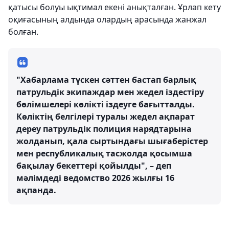
қатысы болуы ықтимал екені анықталған. Ұрлап кету
оқиғасының алдында олардың арасында жанжал
болған.
"Хабарлама түскен сәттен бастап барлық
патрульдік экипаждар мен жедел іздестіру
бөлімшелері көлікті іздеуге бағытталды.
Көліктің белгілері туралы жедел ақпарат
дереу патрульдік полиция нарядтарына
жолданып, қала сыртындағы шығаберістер
мен республикалық тасжолда қосымша
бақылау бекеттері қойылды", – деп
мәлімдеді ведомство 2026 жылғы 16
ақпанда.