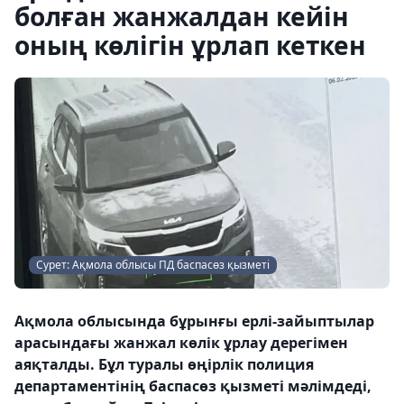
болған жанжалдан кейін
оның көлігін ұрлап кеткен
Сурет: Ақмола облысы ПД баспасөз қызметі
Ақмола облысында бұрынғы ерлі-зайыптылар
арасындағы жанжал көлік ұрлау дерегімен
аяқталды. Бұл туралы өңірлік полиция
департаментінің баспасөз қызметі мәлімдеді,