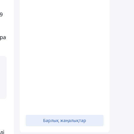
9
ыра
Барлық жаңалықтар
ді