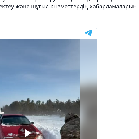
ектеу және шұғыл қызметтердің хабарламаларын
.