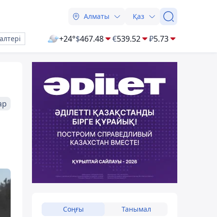
Алматы
Қаз
+24°
$
467.48
€
539.52
₽
5.73
алтері
ар
Соңғы
Танымал