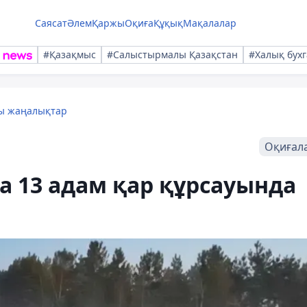
Саясат
Әлем
Қаржы
Оқиға
Құқық
Мақалалар
#Қазақмыс
#Салыстырмалы Қазақстан
#Халық бухг
лы жаңалықтар
Оқиғал
 13 адам қар құрсауында