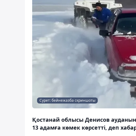
Сурет: бейнежазба скриншоты
Қостанай облысы Денисов ауданын
13 адамға көмек көрсетті, деп хаба