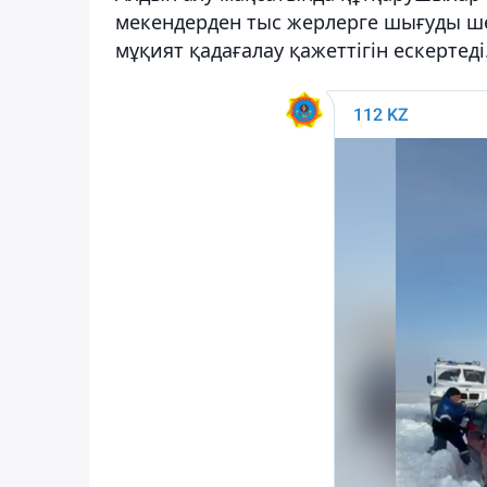
мекендерден тыс жерлерге шығуды ш
мұқият қадағалау қажеттігін ескертеді