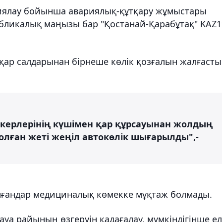
циялау бойынша авариялық-құтқару жұмыстары
бликалық маңызы бар "Қостанай-Қарабұтақ" KAZ1
 қар салдарынан бірнеше көлік қозғалын жалғаст
ерлерінің күшімен қар құрсауынан жолдың
болған жеті жеңіл автокөлік шығарылды",-
нғандар медициналық көмекке мұқтаж болмады.
уа райының өзгеруін қадағалау, мүмкіндігінше ел