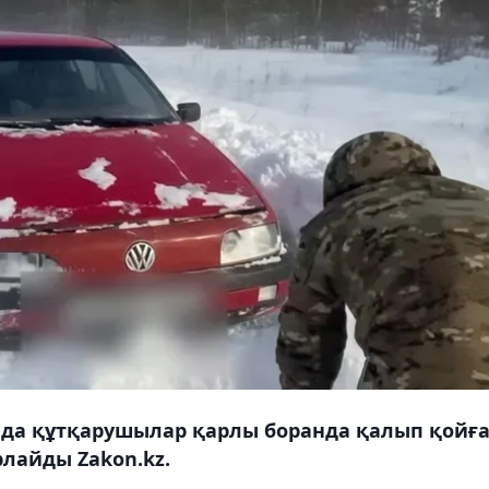
да құтқарушылар қарлы боранда қалып қойғ
рлайды Zakon.kz.