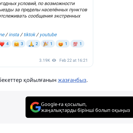
 бекеттер қойылғанын
жазғанбыз
.
Google-ға қосылып,
жаңалықтарды бірінші болып оқыңыз