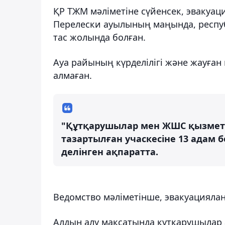
ҚР ТЖМ мәліметіне сүйенсек, эвакуа
Перелески ауылының маңында, респу
тас жолында болған.
Ауа райының күрделілігі және жауған
алмаған.
"Құтқарушылар мен ЖШС қызметк
тазартылған учаскесіне 13 адам 
делінген ақпаратта.
Ведомство мәліметінше, эвакуацияла
Алдын алу мақсатында құтқарушылар а