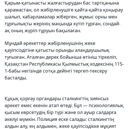
Қарым-қатынасты жалғастырудан бас тартқанына
қарамастан, ол жәбірленушіге қайта-қайта қоңырау
шалып, хабарламалар жіберген, жұмыс орны мен
тұрғылықты жерінің маңында күтіп тұрған, сондай-
ақ оның жүріп-тұруын бақылаған.
Мұндай әрекеттер жәбірленушінің жеке
қауіпсіздігіне қатысты орынды алаңдаушылық
туғызған. Аталған дерек бойынша өтініш тіркеліп,
Қазақстан Республикасы Қылмыстық кодексінің 115-
1-бабы негізінде сотқа дейінгі тергеп-тексеру
басталды.
Құқық қорғау органдары сталкингтің зиянсыз
әрекет емес екенін атап өтеді. Бұл — психологиялық
қысым көрсетудің бір түрі және ол ауыр салдарға
әкелуі мүмкін. Полиция еске салады: сталкингтің
алдын алу, ең алдымен, жеке қауіпсіздікке мұқият