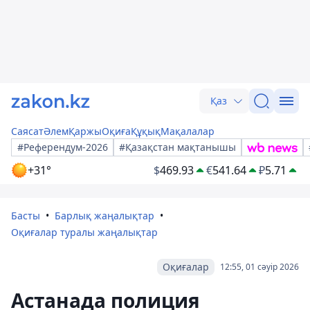
Қаз
Саясат
Әлем
Қаржы
Оқиға
Құқық
Мақалалар
#Референдум-2026
#Қазақстан мақтанышы
+31°
$
469.93
€
541.64
₽
5.71
Басты
Барлық жаңалықтар
Оқиғалар туралы жаңалықтар
Оқиғалар
12:55, 01 сәуір 2026
Астанада полиция