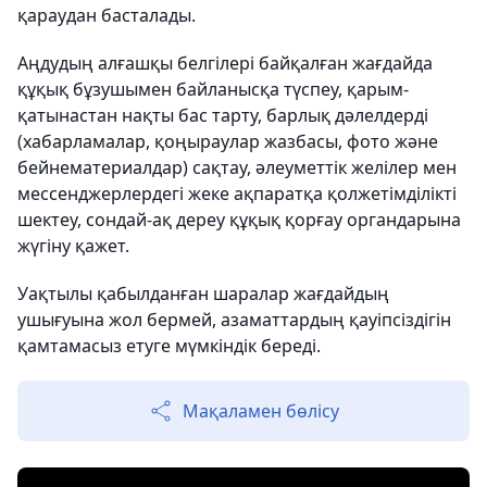
қараудан басталады.
Аңдудың алғашқы белгілері байқалған жағдайда
құқық бұзушымен байланысқа түспеу, қарым-
қатынастан нақты бас тарту, барлық дәлелдерді
(хабарламалар, қоңыраулар жазбасы, фото және
бейнематериалдар) сақтау, әлеуметтік желілер мен
мессенджерлердегі жеке ақпаратқа қолжетімділікті
шектеу, сондай-ақ дереу құқық қорғау органдарына
жүгіну қажет.
Уақтылы қабылданған шаралар жағдайдың
ушығуына жол бермей, азаматтардың қауіпсіздігін
қамтамасыз етуге мүмкіндік береді.
Мақаламен бөлісу