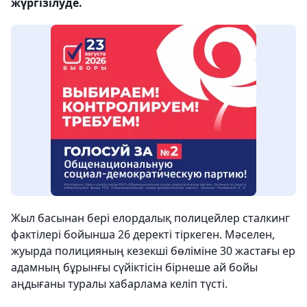
жүргізілуде.
Жыл басынан бері елордалық полицейлер сталкинг
фактілері бойынша 26 деректі тіркеген. Мәселен,
жуырда полицияның кезекші бөліміне 30 жастағы ер
адамның бұрынғы сүйіктісін бірнеше ай бойы
аңдығаны туралы хабарлама келіп түсті.