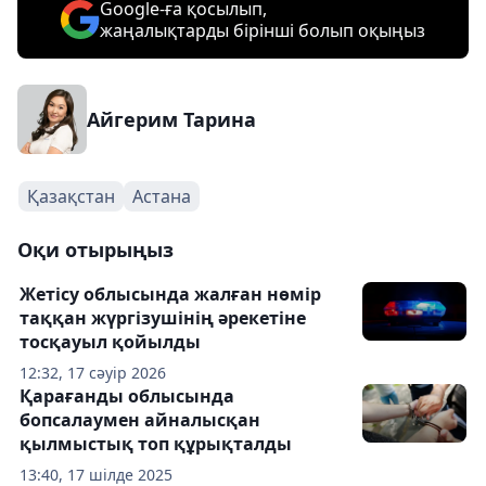
Google-ға қосылып,
жаңалықтарды бірінші болып оқыңыз
Айгерим Тарина
Қазақстан
Астана
Оқи отырыңыз
Жетісу облысында жалған нөмір
таққан жүргізушінің әрекетіне
тосқауыл қойылды
12:32, 17 сәуір 2026
Қарағанды облысында
бопсалаумен айналысқан
қылмыстық топ құрықталды
13:40, 17 шілде 2025