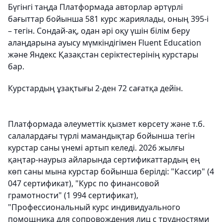
Бүгінгі таңда Платформада авторлар әртүрлі
бағыттар бойынша 581 курс жариялады, оның 395-і
– тегін. Сондай-ақ, одан әрі оқу үшін білім беру
алаңдарына ауысу мүмкіндігімен Fluent Education
және Яндекс Қазақстан серіктестерінің курстары
бар.
Курстардың ұзақтығы 2-ден 72 сағатқа дейін.
Платформада әлеуметтік қызмет көрсету және т.б.
салалардағы түрлі мамандықтар бойынша тегін
курстар саны үнемі артып келеді. 2026 жылғы
қаңтар-наурыз айларында сертификаттардың ең
көп саны мына курстар бойынша берілді: "Кассир" (4
047 сертификат), "Курс по финансовой
грамотности" (1 994 сертификат),
"Профессиональный курс индивидуального
помощника для сопровождения лиц с трудностями