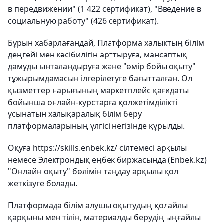
в передвижении" (1 422 сертификат), "Введение в
социальную работу" (426 сертификат).
Бұрын хабарлағандай, Платформа халықтың білім
деңгейі мен кәсібилігін арттыруға, мансаптық
дамуды ынталандыруға және "өмір бойы оқыту"
тұжырымдамасын ілгерілетуге бағытталған. Ол
қызметтер нарығының маркетплейс қағидаты
бойынша онлайн-курстарға қолжетімділікті
ұсынатын халықаралық білім беру
платформаларының үлгісі негізінде құрылды.
Оқуға https://skills.enbek.kz/ сілтемесі арқылы
немесе Электрондық еңбек биржасында (Enbek.kz)
"Онлайн оқыту" бөлімін таңдау арқылы қол
жеткізуге болады.
Платформада білім алушы оқытудың қолайлы
қарқыны мен тілін, материалды берудің ыңғайлы