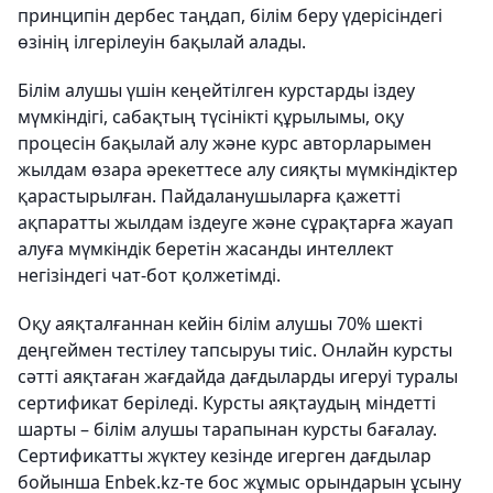
принципін дербес таңдап, білім беру үдерісіндегі
өзінің ілгерілеуін бақылай алады.
Білім алушы үшін кеңейтілген курстарды іздеу
мүмкіндігі, сабақтың түсінікті құрылымы, оқу
процесін бақылай алу және курс авторларымен
жылдам өзара әрекеттесе алу сияқты мүмкіндіктер
қарастырылған. Пайдаланушыларға қажетті
ақпаратты жылдам іздеуге және сұрақтарға жауап
алуға мүмкіндік беретін жасанды интеллект
негізіндегі чат-бот қолжетімді.
Оқу аяқталғаннан кейін білім алушы 70% шекті
деңгеймен тестілеу тапсыруы тиіс. Онлайн курсты
сәтті аяқтаған жағдайда дағдыларды игеруі туралы
сертификат беріледі. Курсты аяқтаудың міндетті
шарты – білім алушы тарапынан курсты бағалау.
Сертификатты жүктеу кезінде игерген дағдылар
бойынша Enbek.kz-те бос жұмыс орындарын ұсыну