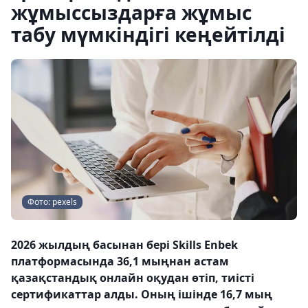
жұмыссыздарға жұмыс
табу мүмкіндігі кеңейтілді
Фото: pexels
2026 жылдың басынан бері Skills Enbek
платформасында 36,1 мыңнан астам
қазақстандық онлайн оқудан өтіп, тиісті
сертификаттар алды. Оның ішінде 16,7 мың