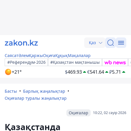
Қаз
Саясат
Әлем
Қаржы
Оқиға
Құқық
Мақалалар
#Референдум-2026
#Қазақстан мақтанышы
+21°
$
469.93
€
541.64
₽
5.71
Басты
Барлық жаңалықтар
Оқиғалар туралы жаңалықтар
Оқиғалар
10:22, 02 сәуір 2026
Қазақстанда