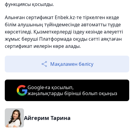
функциясы қосылды.
Алынған сертификат Enbek.kz-те тіркелген кезде
білім алушының түйіндемесінде автоматты түрде
көрсетіледі. Қызметкерлерді іздеу кезінде әлеуетті
жұмыс беруші Платформада оқуды сәтті аяқтаған
сертификат иелерін көре алады.
Мақаламен бөлісу
Google-ға қосылып,
жаңалықтарды бірінші болып оқыңыз
Айгерим Тарина