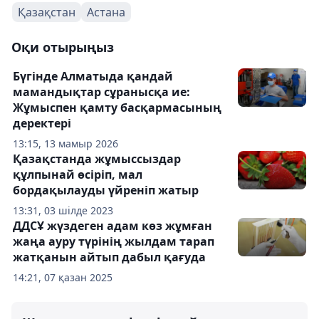
Қазақстан
Астана
Оқи отырыңыз
Бүгінде Алматыда қандай
мамандықтар сұранысқа ие:
Жұмыспен қамту басқармасының
деректері
13:15, 13 мамыр 2026
Қазақстанда жұмыссыздар
құлпынай өсіріп, мал
бордақылауды үйреніп жатыр
13:31, 03 шілде 2023
ДДСҰ жүздеген адам көз жұмған
жаңа ауру түрінің жылдам тарап
жатқанын айтып дабыл қағуда
14:21, 07 қазан 2025