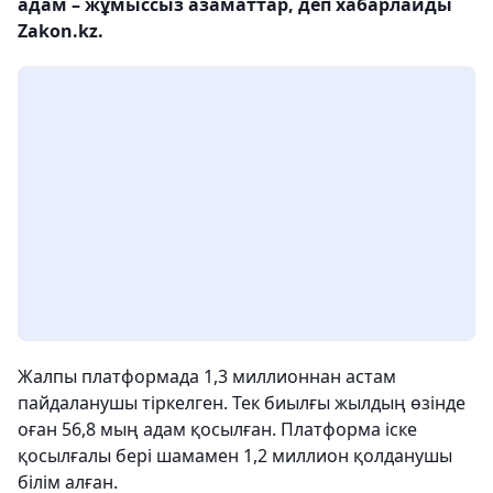
адам – жұмыссыз азаматтар, деп хабарлайды
Zakon.kz.
Жалпы платформада 1,3 миллионнан астам
пайдаланушы тіркелген. Тек биылғы жылдың өзінде
оған 56,8 мың адам қосылған. Платформа іске
қосылғалы бері шамамен 1,2 миллион қолданушы
білім алған.