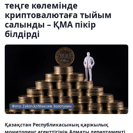
теңге көлемінде
криптовалютаға тыйым
салынды – ҚМА пікір
білдірді
Фото: Zakon.kz/Максим Золотухин
Қазақстан Республикасының қаржылық
мониторинг агенттігінің Алматы департаменті