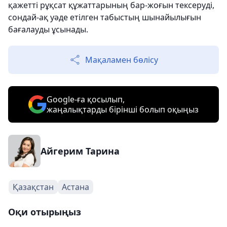
қажетті рұқсат құжаттарының бар-жоғын тексеруді,
сондай-ақ уәде етілген табыстың шынайылығын
бағалауды ұсынады.
Мақаламен бөлісу
Google-ға қосылып,
жаңалықтарды бірінші болып оқыңыз
Айгерим Тарина
Қазақстан
Астана
Оқи отырыңыз