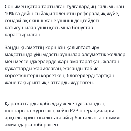
Сонымен қатар тартылған тұлғалардың салымынан
10%-ға дейін сыйақы төленетін рефералдық жүйе,
сондай-ақ екінші және үшінші деңгейдегі
қатысушылар үшін қосымша бонустар
қарастырылған.
Заңды қызметтің көрінісін қалыптастыру
мақсатында ұйымдастырушылар әлеуметтік желілер
мен мессенджерлерде жарнама таратқан, жалған
құжаттарды жариялаған, жасанды табыс
көрсеткіштерін көрсеткен, блогерлерді тартқан
және тақырыптық чаттарды жүргізген.
Қаражаттарды қабылдау жеке тұлғалардың
шоттарына жүргізіліп, кейін Р2Р операциялары
арқылы криптовалютаға айырбасталып, анонимді
әмияндарға жіберілген.