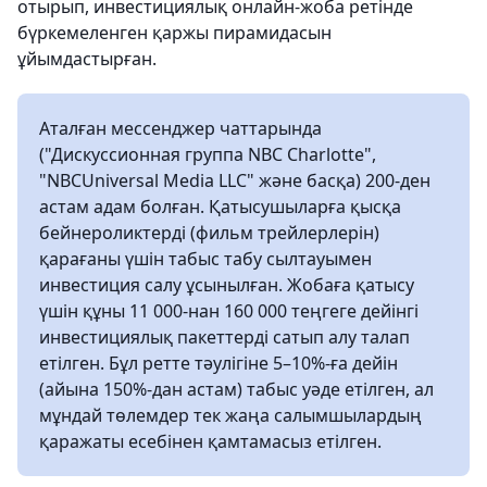
отырып, инвестициялық онлайн-жоба ретінде
бүркемеленген қаржы пирамидасын
ұйымдастырған.
Аталған мессенджер чаттарында
("Дискуссионная группа NBC Charlotte",
"NBCUniversal Media LLC" және басқа) 200-ден
астам адам болған. Қатысушыларға қысқа
бейнероликтерді (фильм трейлерлерін)
қарағаны үшін табыс табу сылтауымен
инвестиция салу ұсынылған. Жобаға қатысу
үшін құны 11 000-нан 160 000 теңгеге дейінгі
инвестициялық пакеттерді сатып алу талап
етілген. Бұл ретте тәулігіне 5–10%-ға дейін
(айына 150%-дан астам) табыс уәде етілген, ал
мұндай төлемдер тек жаңа салымшылардың
қаражаты есебінен қамтамасыз етілген.