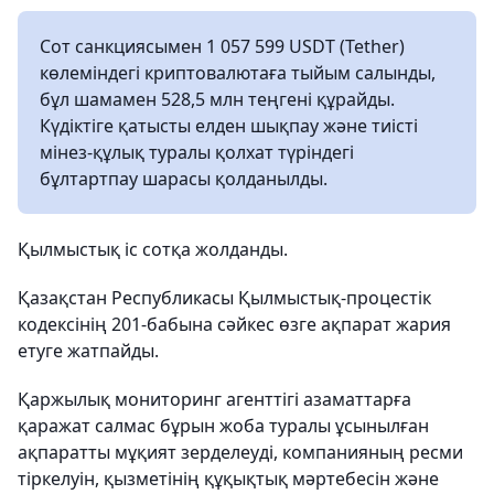
Сот санкциясымен 1 057 599 USDT (Tether)
көлеміндегі криптовалютаға тыйым салынды,
бұл шамамен 528,5 млн теңгені құрайды.
Күдіктіге қатысты елден шықпау және тиісті
мінез-құлық туралы қолхат түріндегі
бұлтартпау шарасы қолданылды.
Қылмыстық іс сотқа жолданды.
Қазақстан Республикасы Қылмыстық-процестік
кодексінің 201-бабына сәйкес өзге ақпарат жария
етуге жатпайды.
Қаржылық мониторинг агенттігі азаматтарға
қаражат салмас бұрын жоба туралы ұсынылған
ақпаратты мұқият зерделеуді, компанияның ресми
тіркелуін, қызметінің құқықтық мәртебесін және