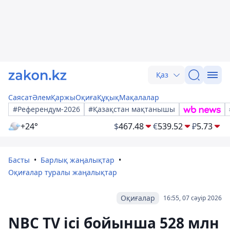
Қаз
Саясат
Әлем
Қаржы
Оқиға
Құқық
Мақалалар
#Референдум-2026
#Қазақстан мақтанышы
+24°
$
467.48
€
539.52
₽
5.73
Басты
Барлық жаңалықтар
Оқиғалар туралы жаңалықтар
Оқиғалар
16:55, 07 сәуір 2026
NBC TV ісі бойынша 528 млн