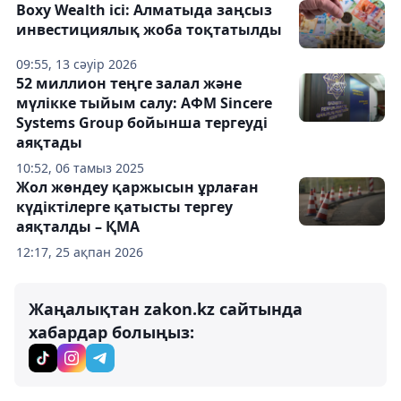
Boxy Wealth ісі: Алматыда заңсыз
инвестициялық жоба тоқтатылды
09:55, 13 сәуір 2026
52 миллион теңге залал және
мүлікке тыйым салу: АФМ Sincere
Systems Group бойынша тергеуді
аяқтады
10:52, 06 тамыз 2025
Жол жөндеу қаржысын ұрлаған
күдіктілерге қатысты тергеу
аяқталды – ҚМА
12:17, 25 ақпан 2026
Жаңалықтан zakon.kz сайтында
хабардар болыңыз: