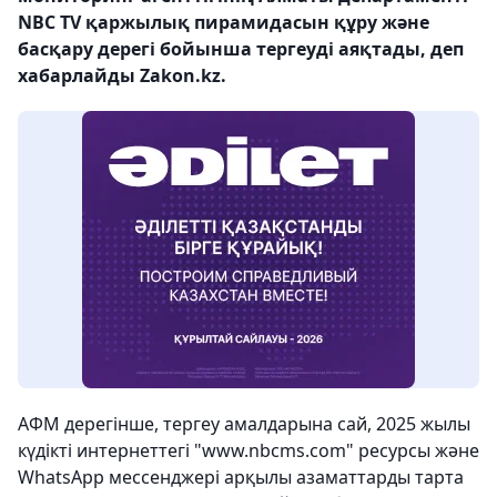
NBC TV қаржылық пирамидасын құру және
басқару дерегі бойынша тергеуді аяқтады, деп
хабарлайды Zakon.kz.
АФМ дерегінше, тергеу амалдарына сай, 2025 жылы
күдікті интернеттегі "www.nbcms.com" ресурсы және
WhatsApp мессенджері арқылы азаматтарды тарта