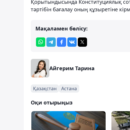
Қорытындысында Конституциялық сот с
тәртібін бағалау оның құзыретіне кірм
Мақаламен бөлісу:
Айгерим Тарина
Қазақстан
Астана
Оқи отырыңыз