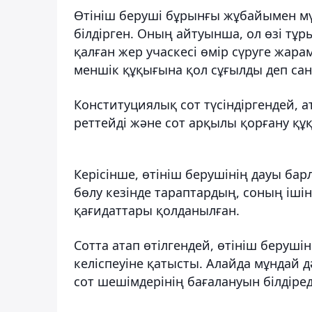
Өтініш беруші бұрынғы жұбайымен мүл
білдірген. Оның айтуынша, ол өзі тұр
қалған жер учаскесі өмір сүруге жар
меншік құқығына қол сұғылды деп сан
Конституциялық сот түсіндіргендей, а
реттейді және сот арқылы қорғану құ
Керісінше, өтініш берушінің дауы бар
бөлу кезінде тараптардың, соның ішінд
қағидаттары қолданылған.
Сотта атап өтілгендей, өтініш берушін
келіспеуіне қатысты. Алайда мұндай
сот шешімдерінің бағалануын білдіред