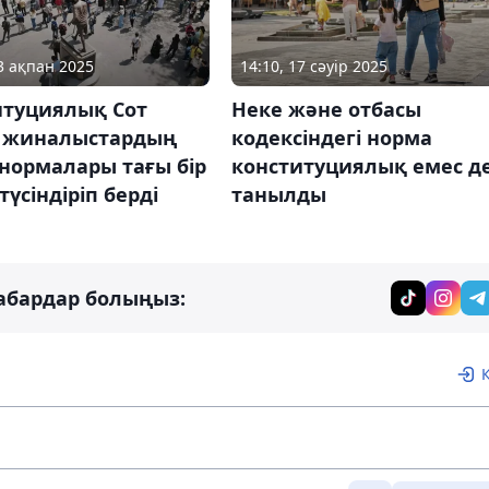
13 ақпан 2025
14:10, 17 сәуір 2025
итуциялық Сот
Неке және отбасы
т жиналыстардың
кодексіндегі норма
 нормалары тағы бір
конституциялық емес д
түсіндіріп берді
танылды
абардар болыңыз: