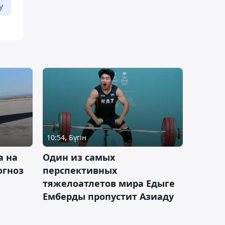
у
10:54, Бүгін
а на
Один из самых
огноз
перспективных
тяжелоатлетов мира Едыге
Емберды пропустит Азиаду