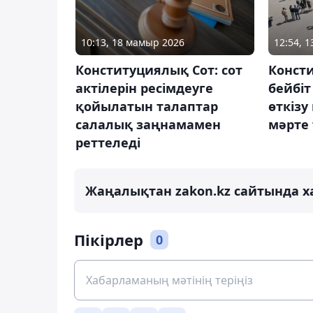
10:13, 18 мамыр 2026
12:54, 
Конституциялық Сот: сот
Конст
актілерін ресімдеуге
бейбі
қойылатын талаптар
өткізу
салалық заңнамамен
мәрте 
реттеледі
Жаңалықтан zakon.kz сайтында х
Пікірлер
0