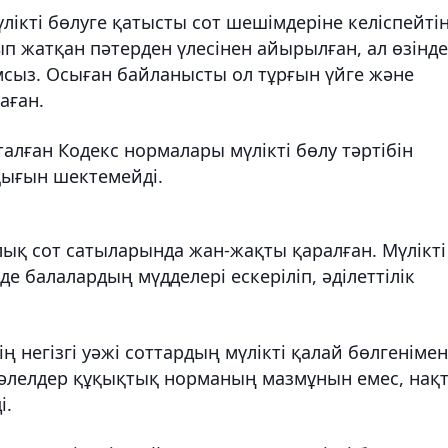
ікті бөлуге қатысты сот шешімдеріне келіспейтін
ып жатқан пәтерден үлесінен айырылған, ал өзінде
амсыз. Осыған байланысты ол тұрғын үйге және
аған.
талған Кодекс нормалары мүлікті бөлу тәртібін
қығын шектемейді.
лық сот сатыларында жан-жақты қаралған. Мүлікті
е балалардың мүдделері ескеріліп, әділеттілік
ің негізгі уәжі соттардың мүлікті қалай бөлгенімен
 дәлелдер құқықтық норманың мазмұнын емес, нақ
і.