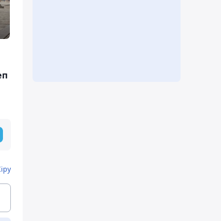
еп
Кіру