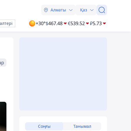
Алматы
Қаз
+30°
$
467.48
€
539.52
₽
5.73
алтері
ар
Соңғы
Танымал