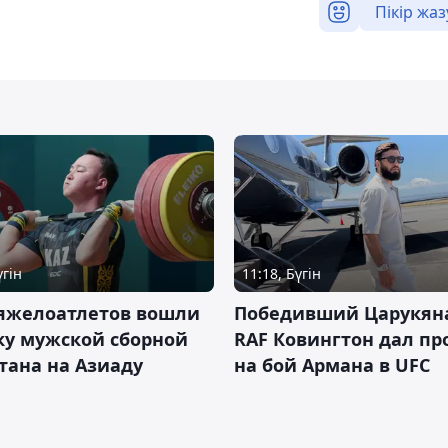
Пікір жаз
үгін
11:18, Бүгін
тяжелоатлетов вошли
Победивший Царукян
ку мужской сборной
RAF Ковингтон дал пр
тана на Азиаду
на бой Армана в UFC