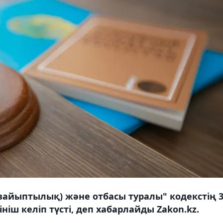
зайыптылық) және отбасы туралы" кодекстің 3
ніш келіп түсті, деп хабарлайды Zakon.kz.