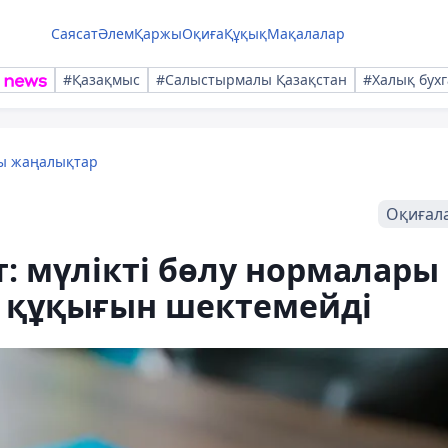
Саясат
Әлем
Қаржы
Оқиға
Құқық
Мақалалар
#Қазақмыс
#Салыстырмалы Қазақстан
#Халық бухг
лы жаңалықтар
Оқиғал
: мүлікті бөлу нормалары
у құқығын шектемейді