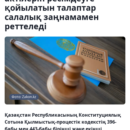
қойылатын талаптар
салалық заңнамамен
реттеледі
Фото: Zakon.kz
Қазақстан Республикасының Конституциялық
Сотына Қылмыстық-процестік кодекстің 396-
бабы мен 443-бабы бірінші және екінші