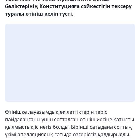
бөліктерінің Конституцияға сәйкестігін тексеру
туралы өтініш келіп түсті.
Өтінішке лауазымдық өкілеттіктерін теріс
пайдаланғаны үшін сотталған өтініш иесіне қатысты
қылмыстық іс негіз болды. Бірінші сатыдағы соттың
үкімі апелляциялық сатыда өзгеріссіз қалдырылды.