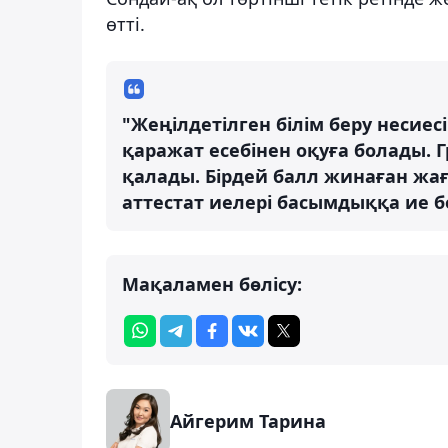
өтті.
"Жеңілдетілген білім беру несие
қаражат есебінен оқуға болады. Гр
қалады. Бірдей балл жинаған жағ
аттестат иелері басымдыққа ие бо
Мақаламен бөлісу:
Айгерим Тарина