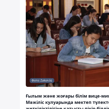
Фото: Zakon.kz
Ғылым және жоғары білім вице-мини
Мәжіліс кулуарында мектеп түлект
жеткіліктілігіне қатысты пікір білд