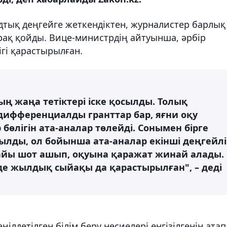
дтық деңгейге жеткендіктен, журналистер барлық
ұрақ қойды. Вице-министрдің айтуынша, әрбір
ігі қарастырылған.
ың жаңа тетіктері іске қосылды. Толық
 дифференциалды гранттар бар, яғни оқу
 бөлігін ата-аналар төлейді. Сонымен бірге
ылды, ол бойынша ата-аналар екінші деңгейлі
айы шот ашып, оқуына қаражат жинай алады.
де жылдық сыйақы да қарастырылған", – деді
ңілдетілген білім беру несиелері енгізілгенін атап