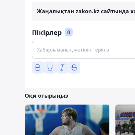
Жаңалықтан zakon.kz сайтында х
Пікірлер
0
Оқи отырыңыз