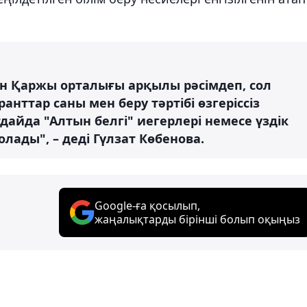
сін Қаржы орталығы арқылы рәсімдеп, сол
анттар саны мен беру тәртібі өзгеріссіз
дайда "Алтын белгі" иегерлері немесе үздік
лады", – деді Гүлзат Көбенова.
Google-ға қосылып,
жаңалықтарды бірінші болып оқыңыз