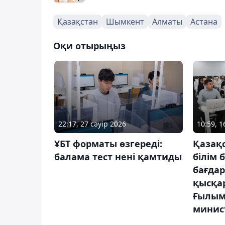
Қазақстан
Шымкент
Алматы
Астана
Оқи отырыңыз
22:17, 27 сәуір 2026
10:59, 1
ҰБТ форматы өзгереді:
Қазақс
балама тест нені қамтиды
білім 
бағда
қысқа
Ғылым
минист