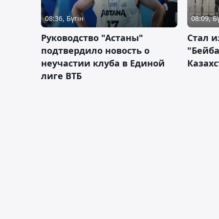
08:36, Бүгін
08:09, Б
Руководство "Астаны"
Стал и
подтвердило новость о
"Бейба
неучастии клуба в Единой
Казахс
лиге ВТБ