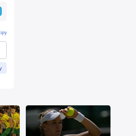
Кіру
у