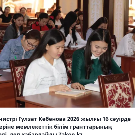
стрі Гүлзат Көбенова 2026 жылғы 16 сәуірде
еріне мемлекеттік білім гранттарының
ірді, деп хабарлайды Zakon.kz.