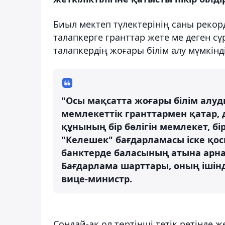
Биыл мектеп түлектерінің саны рекор
талапкерге гранттар жете ме деген с
талапкердің жоғары білім алу мүмкінд
"Осы мақсатта жоғары білім алуд
мемлекеттік гранттармен қатар,
құнының бір бөлігін мемлекет, бір
"Келешек" бағдарламасы іске қос
банктерде баласының атына арн
Бағдарлама шарттары, оның ішін
вице-министр.
Сондай-ақ ол төртінші тетік ретінде же