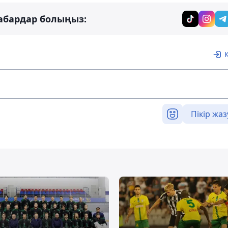
абардар болыңыз:
Пікір жаз