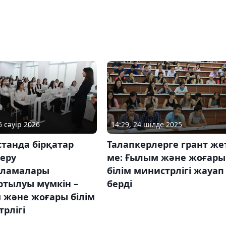
6 сәуір 2026
14:29, 24 шілде 2025
танда бірқатар
Талапкерлерге грант же
беру
ме: Ғылым және жоғары
рламалары
білім министрлігі жауап
ртылуы мүмкін –
берді
 және жоғары білім
рлігі