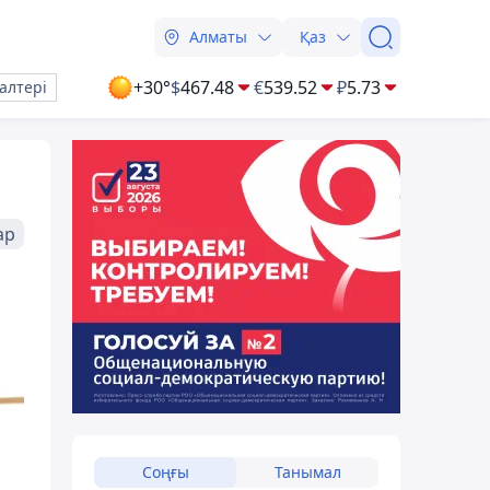
Алматы
Қаз
+30°
$
467.48
€
539.52
₽
5.73
алтері
ар
Соңғы
Танымал