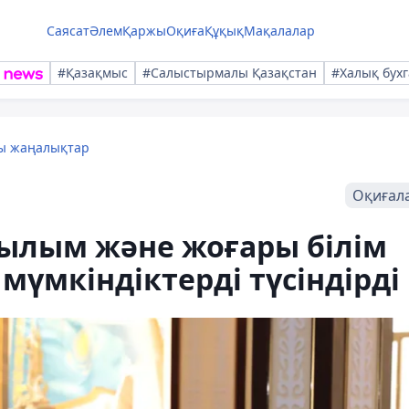
Саясат
Әлем
Қаржы
Оқиға
Құқық
Мақалалар
#Қазақмыс
#Салыстырмалы Қазақстан
#Халық бухг
лы жаңалықтар
Оқиғал
Ғылым және жоғары білім
мүмкіндіктерді түсіндірді