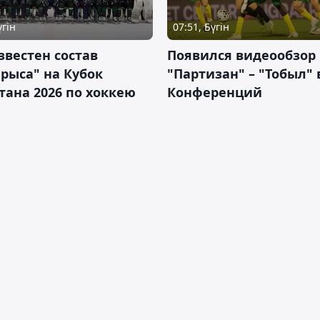
үгін
07:51, Бүгін
звестен состав
Появился видеообзор
рыса" на Кубок
"Партизан" – "Тобыл" 
тана 2026 по хоккею
Конференций