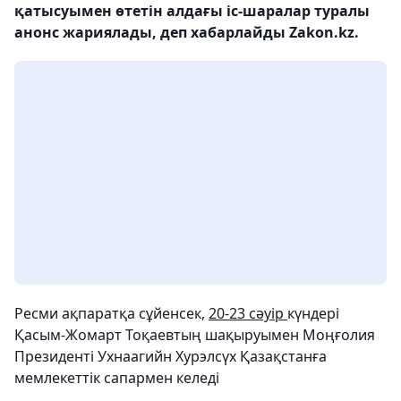
қатысуымен өтетін алдағы іс-шаралар туралы
анонс жариялады, деп хабарлайды Zakon.kz.
Ресми ақпаратқа сұйенсек,
20-23 сәуір
күндері
Қасым-Жомарт Тоқаевтың шақыруымен Моңғолия
Президенті Ухнаагийн Хурэлсүх Қазақстанға
мемлекеттік сапармен келеді