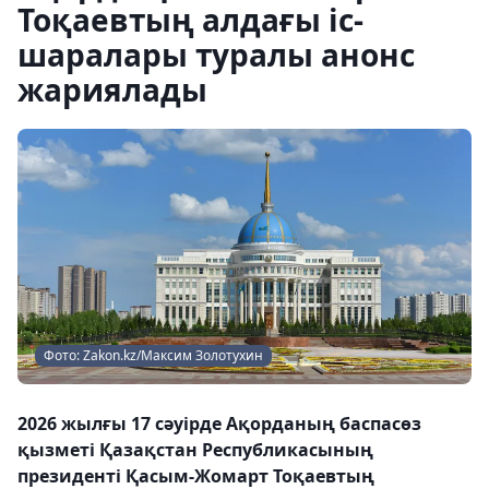
Тоқаевтың алдағы іс-
шаралары туралы анонс
жариялады
Фото: Zakon.kz/Максим Золотухин
2026 жылғы 17 сәуірде Ақорданың баспасөз
қызметі Қазақстан Республикасының
президенті Қасым-Жомарт Тоқаевтың