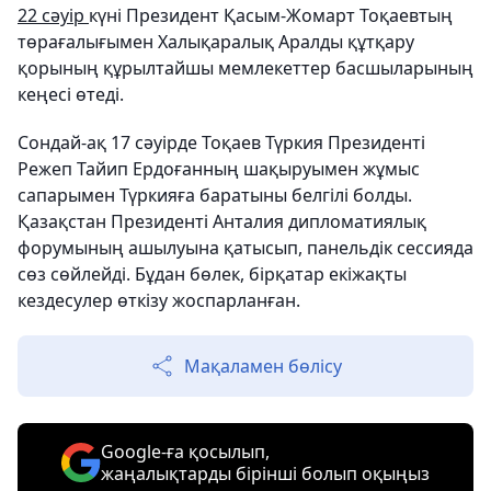
22 сәуір
күні Президент Қасым-Жомарт Тоқаевтың
төрағалығымен Халықаралық Аралды құтқару
қорының құрылтайшы мемлекеттер басшыларының
кеңесі өтеді.
Сондай-ақ 17 сәуірде Тоқаев Түркия Президенті
Режеп Тайип Ердоғанның шақыруымен жұмыс
сапарымен Түркияға баратыны белгілі болды.
Қазақстан Президенті Анталия дипломатиялық
форумының ашылуына қатысып, панельдік сессияда
сөз сөйлейді. Бұдан бөлек, бірқатар екіжақты
кездесулер өткізу жоспарланған.
Мақаламен бөлісу
Google-ға қосылып,
жаңалықтарды бірінші болып оқыңыз