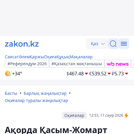
Қаз
Саясат
Әлем
Қаржы
Оқиға
Құқық
Мақалалар
#Референдум-2026
#Қазақстан мақтанышы
+34°
$
467.48
€
539.52
₽
5.73
Басты
Барлық жаңалықтар
Оқиғалар туралы жаңалықтар
Оқиғалар
12:53, 17 сәуір 2026
Ақорда Қасым-Жомарт