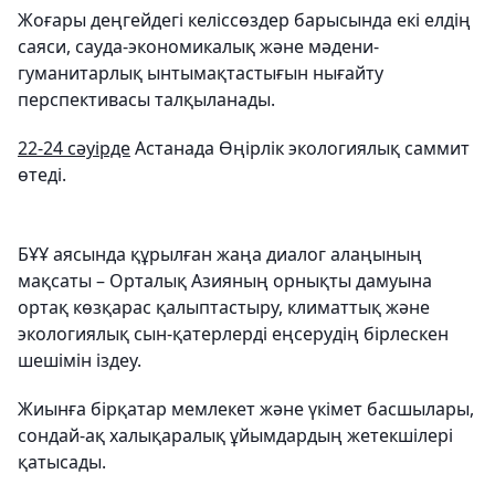
Жоғары деңгейдегі келіссөздер барысында екі елдің
саяси, сауда-экономикалық және мәдени-
гуманитарлық ынтымақтастығын нығайту
перспективасы талқыланады.
22-24 сәуірде
Астанада Өңірлік экологиялық саммит
өтеді.
БҰҰ аясында құрылған жаңа диалог алаңының
мақсаты – Орталық Азияның орнықты дамуына
ортақ көзқарас қалыптастыру, климаттық және
экологиялық сын-қатерлерді еңсерудің бірлескен
шешімін іздеу.
Жиынға бірқатар мемлекет және үкімет басшылары,
сондай-ақ халықаралық ұйымдардың жетекшілері
қатысады.