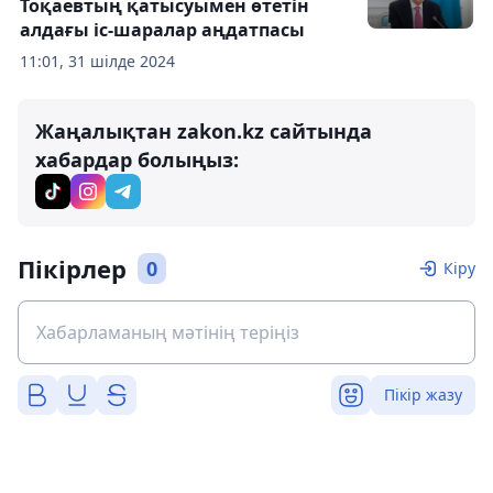
Тоқаевтың қатысуымен өтетін
алдағы іс-шаралар аңдатпасы
11:01, 31 шілде 2024
Жаңалықтан zakon.kz сайтында
хабардар болыңыз:
Пікірлер
0
Кіру
Пікір жазу