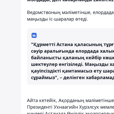
Ведомствоның мәліметінше, елордада 
маңызды іс-шаралар өтеді.
"Құрметті Астана қаласының тұр
сәуір аралығында елордада халық
байланысты қаланың кейбір көше
шектеулер енгізіледі. Маңызды х
қауіпсіздікті қамтамасыз ету ша
сұраймыз", – делінген хабарлама
Айта кетейік, Ақорданың мәліметінше
Президенті Ухнаагийн Хурэлсух мемлек
күндері Астанада Өңірлік экологиялық