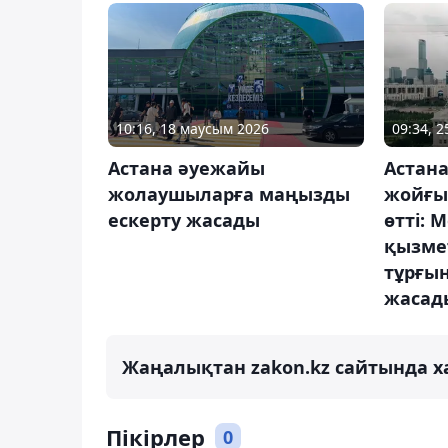
10:16, 18 маусым 2026
09:34, 
Астана әуежайы
Астан
жолаушыларға маңызды
жойғы
ескерту жасады
өтті: 
қызме
тұрғы
жасад
Жаңалықтан zakon.kz сайтында х
Пікірлер
0