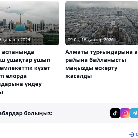
25 қараша 2024
09:04, 16 қаңтар 2026
а аспанында
Алматы тұрғындарына а
ш ұшақтар ұшып
райына байланысты
Мемлекеттік күзет
маңызды ескерту
ті елорда
жасалды
ндарына үндеу
ы
абардар болыңыз: