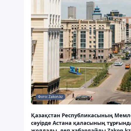
Фото: Zakon.kz
Қазақстан Республикасының Мемлек
сәуірде Астана қаласының тұрғын
жолдады, деп хабарлайды Zakon.kz