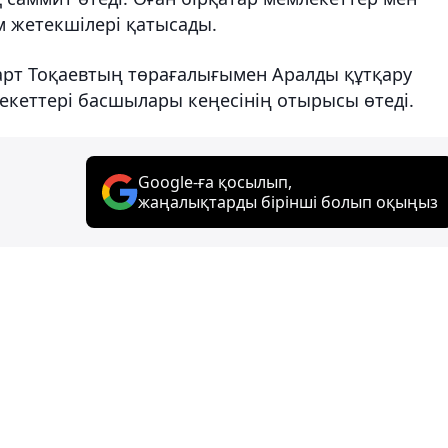
 жетекшілері қатысады.
март Тоқаевтың төрағалығымен Аралды құтқару
кеттері басшылары кеңесінің отырысы өтеді.
Google-ға қосылып,
жаңалықтарды бірінші болып оқыңыз