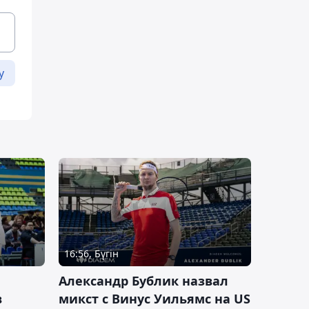
у
16:56, Бүгін
Александр Бублик назвал
в
микст с Винус Уильямс на US