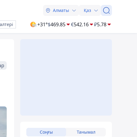
Алматы
Қаз
+31°
$
469.85
€
542.16
₽
5.78
алтері
ар
Соңғы
Танымал