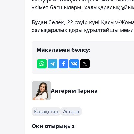
үкімет басшылары, халықаралық ұйым
Бұдан бөлек, 22 сәуір күні Қасым-Жо
халықаралық қоры құрылтайшы мемле
Мақаламен бөлісу:
Айгерим Тарина
Қазақстан
Астана
Оқи отырыңыз