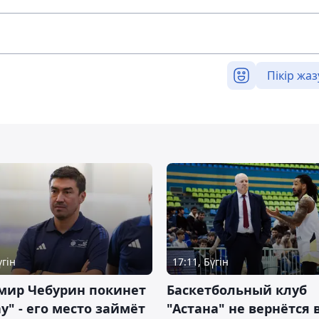
Пікір жаз
үгін
17:11, Бүгін
мир Чебурин покинет
Баскетбольный клуб
у" - его место займёт
"Астана" не вернётся 