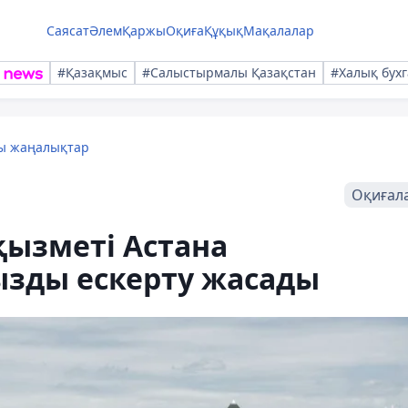
Саясат
Әлем
Қаржы
Оқиға
Құқық
Мақалалар
#Қазақмыс
#Салыстырмалы Қазақстан
#Халық бухг
лы жаңалықтар
Оқиғал
қызметі Астана
зды ескерту жасады