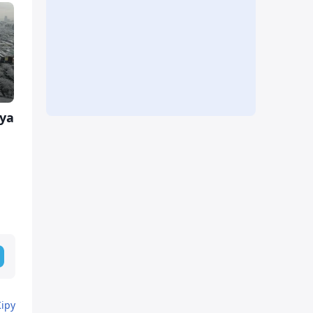
уа
Кіру