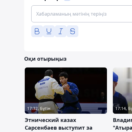
Оқи отырыңыз
17:32, Бүгін
17:14, Б
Этнический казах
Влади
Сарсенбаев выступит за
"Атыра