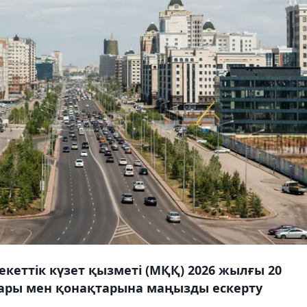
еттік күзет қызметі (МҚҚ) 2026 жылғы 20
дары мен қонақтарына маңызды ескерту
.