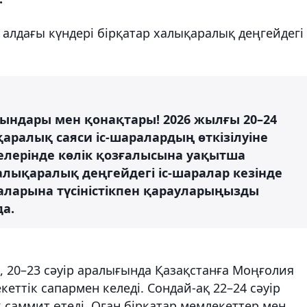
алдағы күндері бірқатар халықаралық деңгейдегі
ғындары мен қонақтары! 2026 жылғы 20–24
аралық саяси іс-шаралардың өткізілуіне
лерінде көлік қозғалысына уақытша
алықаралық деңгейдегі іс-шаралар кезінде
раларына түсіністікпен қарауларыңызды
да.
, 20–23 сәуір аралығында Қазақстанға Моңғолия
еттік сапармен келеді. Сондай-ақ 22–24 сәуір
 саммит өтеді. Оған бірқатар мемлекеттер мен