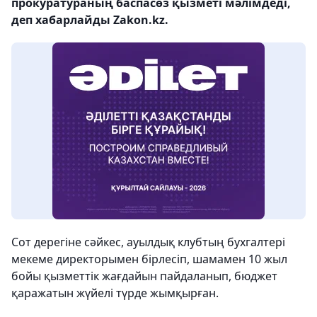
прокуратураның баспасөз қызметі мәлімдеді,
деп хабарлайды Zakon.kz.
Сот дерегіне сәйкес, ауылдық клубтың бухгалтері
мекеме директорымен бірлесіп, шамамен 10 жыл
бойы қызметтік жағдайын пайдаланып, бюджет
қаражатын жүйелі түрде жымқырған.