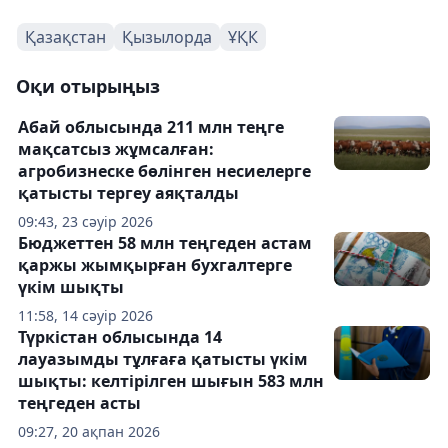
Қазақстан
Қызылорда
ҰҚК
Оқи отырыңыз
Абай облысында 211 млн теңге
мақсатсыз жұмсалған:
агробизнеске бөлінген несиелерге
қатысты тергеу аяқталды
09:43, 23 сәуір 2026
Бюджеттен 58 млн теңгеден астам
қаржы жымқырған бухгалтерге
үкім шықты
11:58, 14 сәуір 2026
Түркістан облысында 14
лауазымды тұлғаға қатысты үкім
шықты: келтірілген шығын 583 млн
теңгеден асты
09:27, 20 ақпан 2026