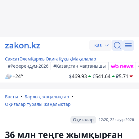
Қаз
Саясат
Әлем
Қаржы
Оқиға
Құқық
Мақалалар
#Референдум-2026
#Қазақстан мақтанышы
+24°
$
469.93
€
541.64
₽
5.71
Басты
Барлық жаңалықтар
Оқиғалар туралы жаңалықтар
Оқиғалар
12:20, 22 сәуір 2026
36 млн теңге жымқырған