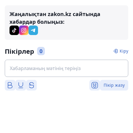
Жаңалықтан zakon.kz сайтында
хабардар болыңыз:
Пікірлер
0
Кіру
Пікір жазу