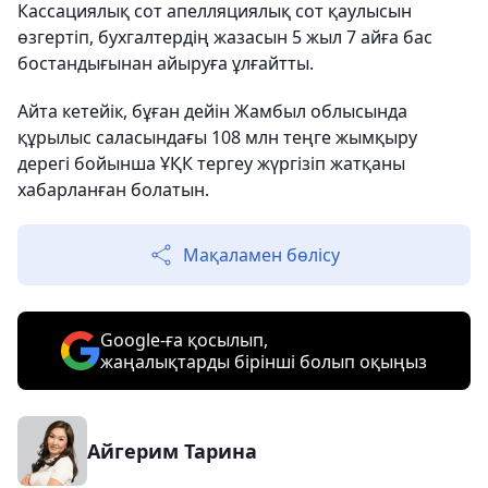
Кассациялық сот апелляциялық сот қаулысын
өзгертіп, бухгалтердің жазасын 5 жыл 7 айға бас
бостандығынан айыруға ұлғайтты.
Айта кетейік, бұған дейін Жамбыл облысында
құрылыс саласындағы 108 млн теңге жымқыру
дерегі бойынша ҰҚК тергеу жүргізіп жатқаны
хабарланған болатын.
Мақаламен бөлісу
Google-ға қосылып,
жаңалықтарды бірінші болып оқыңыз
Айгерим Тарина