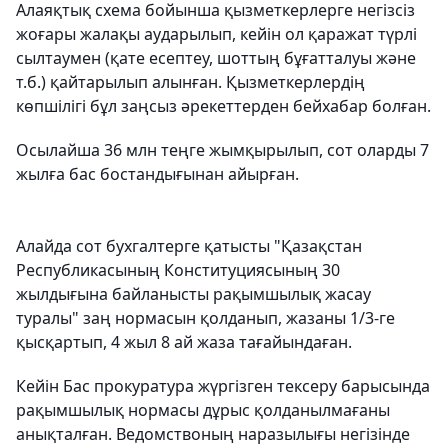
Алаяқтық схема бойынша қызметкерлерге негізсіз
жоғары жалақы аударылып, кейін ол қаражат түрлі
сылтаумен (қате есептеу, шоттың бұғатталуы және
т.б.) қайтарылып алынған. Қызметкерлердің
көпшілігі бұл заңсыз әрекеттерден бейхабар болған.
Осылайша 36 млн теңге жымқырылып, сот оларды 7
жылға бас бостандығынан айырған.
Алайда сот бухгалтерге қатысты "Қазақстан
Республикасының Конституциясының 30
жылдығына байланысты рақымшылық жасау
туралы" заң нормасын қолданып, жазаны 1/3-ге
қысқартып, 4 жыл 8 ай жаза тағайындаған.
Кейін Бас прокуратура жүргізген тексеру барысында
рақымшылық нормасы дұрыс қолданылмағаны
анықталған. Ведомствоның наразылығы негізінде